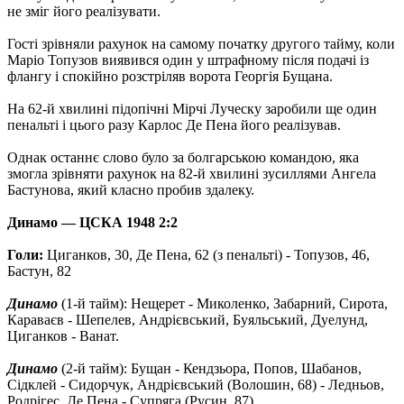
не зміг його реалізувати.
Гості зрівняли рахунок на самому початку другого тайму, коли
Маріо Топузов виявився один у штрафному після подачі із
флангу і спокійно розстріляв ворота Георгія Бущана.
На 62-й хвилині підопічні Мірчі Луческу заробили ще один
пенальті і цього разу Карлос Де Пена його реалізував.
Однак останнє слово було за болгарською командою, яка
змогла зрівняти рахунок на 82-й хвилині зусиллями Ангела
Бастунова, який класно пробив здалеку.
Динамо — ЦСКА 1948 2:2
Голи:
Циганков, 30, Де Пена, 62 (з пенальті) - Топузов, 46,
Бастун, 82
Динамо
(1-й тайм): Нещерет - Миколенко, Забарний, Сирота,
Караваєв - Шепелев, Андрієвський, Буяльський, Дуелунд,
Циганков - Ванат.
Динамо
(2-й тайм): Бущан - Кендзьора, Попов, Шабанов,
Сідклей - Сидорчук, Андрієвський (Волошин, 68) - Ледньов,
Родрігес, Де Пена - Супряга (Русин, 87).