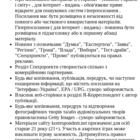
і світу» , для інтернет - видань - обов'язкове пряме
відкрите для пошукових систем гіперпосилання .
Посилання має бути розміщена в незалежності від
повного або часткового використання матеріалів.
Гіперпосилання ( для інтернет - видань) - повинна бути
розміщена в підзаголовку або в першому абзаці
матеріалу.
Новини з позначками "Думка", "Експертиза", "Заява",
"Регіони", "Гроші", "Влада", "Вибори", "Тест-драйв",
"Спецпроекти", "Промо" публікуються на правах
реклами.
Розділ Спецпроекти створюється спільно з
комерційними партнерами.
Будь яке копіювання, публікація, передрук, чи наступне
поширення інформації, що містить посилання на
"Інтерфакс-Україна", EPA / UPG, суворо забороняється.
Власник веб-сторінки в розділі Я-Корреспондент є автор
публікації.
Будь-яке копіювання, передрук та відтворення
фотографічних творів та/або аудіовізуальних творів
правовласника Getty Images - суворо забороняється.
Матеріали сайту korrespondent.net призначені для осіб
старше 21 року (21+). Участь в азартних іграх може
викликати ігрову залежність. Дотримуйтесь правил
(принципів) відповідальної гри. При виявленні перших