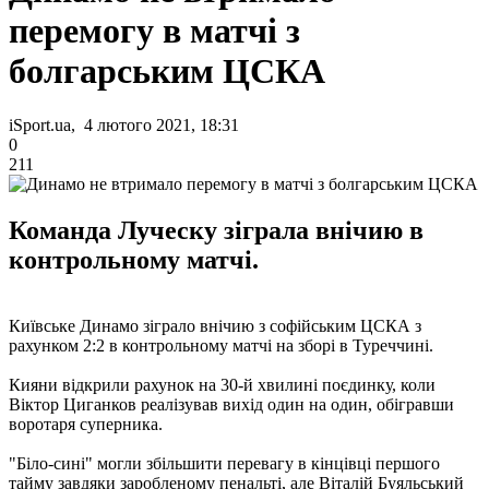
перемогу в матчі з
болгарським ЦСКА
iSport.ua, 4 лютого 2021, 18:31
0
211
Команда Луческу зіграла внічию в
контрольному матчі.
Київське Динамо зіграло внічию з софійським ЦСКА з
рахунком 2:2 в контрольному матчі на зборі в Туреччині.
Кияни відкрили рахунок на 30-й хвилині поєдинку, коли
Віктор Циганков реалізував вихід один на один, обігравши
воротаря суперника.
"Біло-сині" могли збільшити перевагу в кінцівці першого
тайму завдяки заробленому пенальті, але Віталій Буяльський