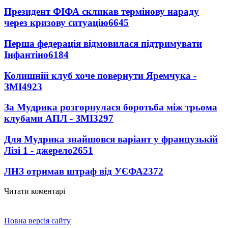
Президент ФІФА скликав термінову нараду
через кризову ситуацію
6645
Перша федерація відмовилася підтримувати
Інфантіно
6184
Колишній клуб хоче повернути Яремчука -
ЗМІ
4923
За Мудрика розгорнулася боротьба між трьома
клубами АПЛ - ЗМІ
3297
Для Мудрика знайшовся варіант у французькій
Лізі 1 - джерело
2651
ЛНЗ отримав штраф від УЄФА
2372
Читати коментарі
Повна версія сайту