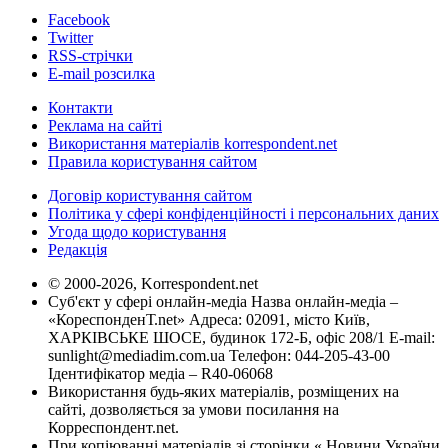
Facebook
Twitter
RSS-стрічки
E-mail розсилка
Контакти
Реклама на сайті
Використання матеріалів korrespondent.net
Правила користування сайтом
Договір користування сайтом
Політика у сфері конфіденційності і персональних даних
Угода щодо користування
Редакція
© 2000-2026, Korrespondent.net
Суб'єкт у сфері онлайн-медіа Назва онлайн-медіа –
«КореспонденТ.net» Адреса: 02091, місто Київ,
ХАРКІВСЬКЕ ШОСЕ, будинок 172-Б, офіс 208/1 E-mail:
sunlight@mediadim.com.ua
Телефон: 044-205-43-00
Ідентифікатор медіа – R40-06068
Використання будь-яких матеріалів, розміщених на
сайті, дозволяється за умови посилання на
Корреспондент.net.
При копіюванні матеріалів зі сторінки « Новини України