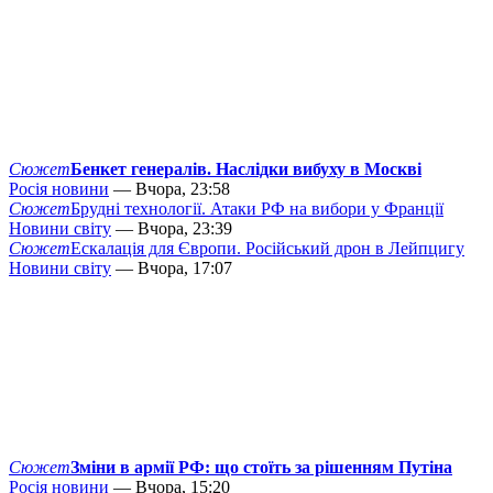
Сюжет
Бенкет генералів. Наслідки вибуху в Москві
Росія новини
— Вчора, 23:58
Сюжет
Брудні технології. Атаки РФ на вибори у Франції
Новини світу
— Вчора, 23:39
Сюжет
Ескалація для Європи. Російський дрон в Лейпцигу
Новини світу
— Вчора, 17:07
Сюжет
Зміни в армії РФ: що стоїть за рішенням Путіна
Росія новини
— Вчора, 15:20