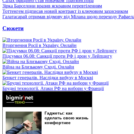
Салах офіційно став новачком Трабзонспора
Зірка Барселони вразив яскравим перевтіленням
Тоттенгем підписав новий контракт із ключовим захисником
Галатасарай отримав відмову від Мілана щодо переходу Рафаел
Сюжети
Вторгнення Росії в Україну. Онлайн
Підсумки 06.08: Санкції проти РФ і дрон у Лейпцигу
Війна на Близькому Сході. Онлайн
Бенкет генералів. Наслідки вибуху в Москві
Брудні технології. Атаки РФ на вибори у Франції