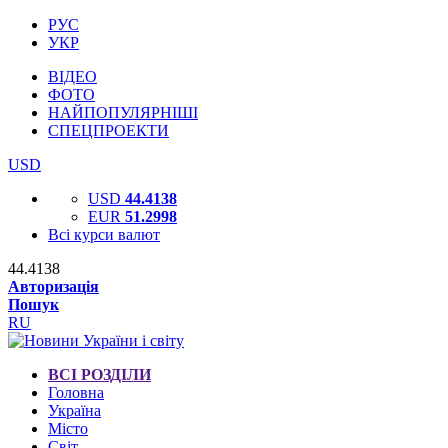
РУС
УКР
ВІДЕО
ФОТО
НАЙПОПУЛЯРНІШІ
СПЕЦПРОЕКТИ
USD
USD
44.4138
EUR
51.2998
Всі курси валют
44.4138
Авторизація
Пошук
RU
ВСІ РОЗДІЛИ
Головна
Україна
Місто
Світ