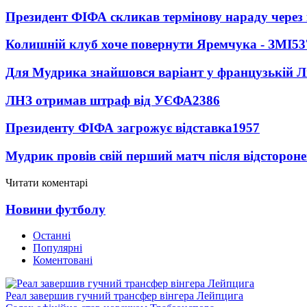
Президент ФІФА скликав термінову нараду через 
Колишній клуб хоче повернути Яремчука - ЗМІ
53
Для Мудрика знайшовся варіант у французькій Ліз
ЛНЗ отримав штраф від УЄФА
2386
Президенту ФІФА загрожує відставка
1957
Мудрик провів свій перший матч після відсторон
Читати коментарі
Новини футболу
Останні
Популярні
Коментовані
Реал завершив гучний трансфер вінгера Лейпцига