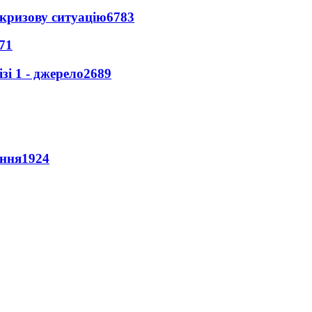
кризову ситуацію
6783
71
і 1 - джерело
2689
ення
1924