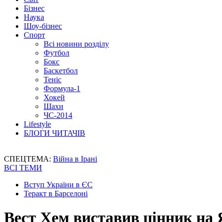
Бізнес
Наука
Шоу-бізнес
Спорт
Всі новини розділу
Футбол
Бокс
Баскетбол
Теніс
Формула-1
Хокей
Шахи
ЧС-2014
Lifestyle
БЛОГИ ЧИТАЧІВ
СПЕЦТЕМА:
Війна в Ірані
ВСІ ТЕМИ
Вступ України в ЄС
Теракт в Барселоні
Вест Хем виставив цінник на