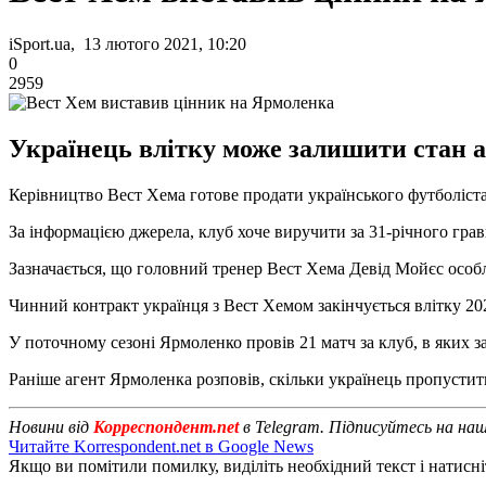
iSport.ua, 13 лютого 2021, 10:20
0
2959
Українець влітку може залишити стан а
Керівництво Вест Хема готове продати українського футболіста
За інформацією джерела, клуб хоче виручити за 31-річного гра
Зазначається, що головний тренер Вест Хема Девід Мойєс особл
Чинний контракт українця з Вест Хемом закінчується влітку 20
У поточному сезоні Ярмоленко провів 21 матч за клуб, в яких за
Раніше агент Ярмоленка розповів, скільки українець пропустить
Новини від
Корреспондент.net
в Telegram. Підписуйтесь на на
Читайте Korrespondent.net в Google News
Якщо ви помітили помилку, виділіть необхідний текст і натисніт