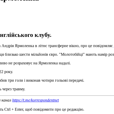
нглійського клубу.
 Андрія Ярмоленка в літнє трансферне вікно, про це повідомляє
вця близько шести мільйонів євро. "Молотобійці" мають намір роз
иво не розраховує на Ярмоленка надалі.
22 року.
бив три голи і виконав чотири гольові передачі.
 через травму.
ш канал
https://t.me/korrespondentnet
ь Ctrl + Enter, щоб повідомити про це редакцію.