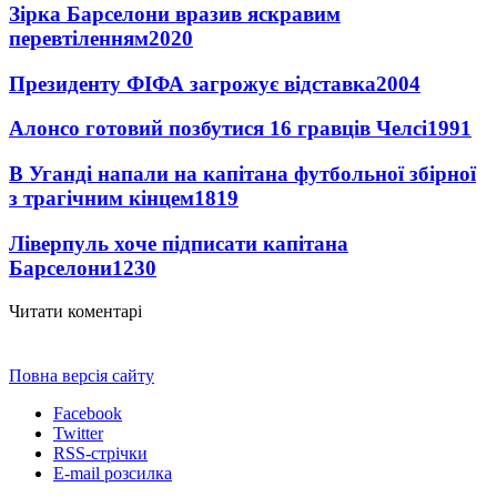
Зірка Барселони вразив яскравим
перевтіленням
2020
Президенту ФІФА загрожує відставка
2004
Алонсо готовий позбутися 16 гравців Челсі
1991
В Уганді напали на капітана футбольної збірної
з трагічним кінцем
1819
Ліверпуль хоче підписати капітана
Барселони
1230
Читати коментарі
Повна версія сайту
Facebook
Twitter
RSS-стрічки
E-mail розсилка