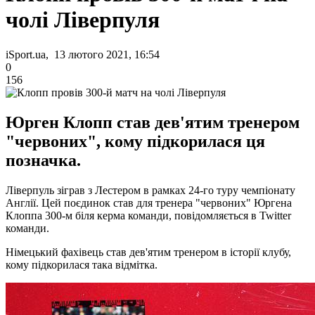
чолі Ліверпуля
iSport.ua, 13 лютого 2021, 16:54
0
156
Юрген Клопп став дев'ятим тренером
"червоних", кому підкорилася ця
позначка.
Ліверпуль зіграв з Лестером в рамках 24-го туру чемпіонату
Англії. Цей поєдинок став для тренера "червоних" Юргена
Клоппа 300-м біля керма команди, повідомляється в Twitter
команди.
Німецький фахівець став дев'ятим тренером в історії клубу,
кому підкорилася така відмітка.