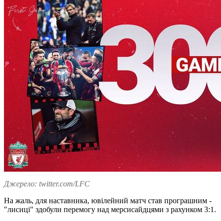
Джерело: twitter.com/LFC
На жаль, для наставника, ювілейний матч став програшним -
"лисиці" здобули перемогу над мерсисайдцями з рахунком 3:1.