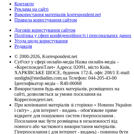
Контакти
Реклама на сайті
Використання матеріалів korrespondent.net
Правила користування сайтом
Договір користування сайтом
Політика у сфері конфіденційності і персональних даних
Угода щодо користування
Редакція
© 2000-2026, Korrespondent.net
Суб'єкт у сфері онлайн-медіа Назва онлайн-медіа –
«КореспонденТ.net» Адреса: 02091, місто Київ,
ХАРКІВСЬКЕ ШОСЕ, будинок 172-Б, офіс 208/1 E-mail:
sunlight@mediadim.com.ua
Телефон: 044-205-43-00
Ідентифікатор медіа – R40-06068
Використання будь-яких матеріалів, розміщених на
сайті, дозволяється за умови посилання на
Корреспондент.net.
При копіюванні матеріалів зі сторінки « Новини України
і світу» , для інтернет - видань - обов'язкове пряме
відкрите для пошукових систем гіперпосилання .
Посилання має бути розміщена в незалежності від
повного або часткового використання матеріалів.
Гіперпосилання ( для інтернет - видань) - повинна бути