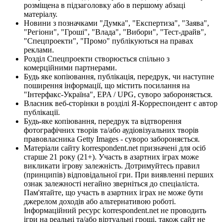
розміщена в підзаголовку або в першому абзаці
матеріалу.
Новини з позначками "Думка", "Експертиза", "Заява",
"Регіони", "Гроші", "Влада", "Вибори", "Тест-драйв",
"Спецпроекти", "Промо" публікуються на правах
реклами.
Розділ Спецпроекти створюється спільно з
комерційними партнерами.
Будь яке копіювання, публікація, передрук, чи наступне
поширення інформації, що містить посилання на
"Інтерфакс-Україна", EPA / UPG, суворо забороняється.
Власник веб-сторінки в розділі Я-Корреспондент є автор
публікації.
Будь-яке копіювання, передрук та відтворення
фотографічних творів та/або аудіовізуальних творів
правовласника Getty Images - суворо забороняється.
Матеріали сайту korrespondent.net призначені для осіб
старше 21 року (21+). Участь в азартних іграх може
викликати ігрову залежність. Дотримуйтесь правил
(принципів) відповідальної гри. При виявленні перших
ознак залежності негайно зверніться до спеціаліста.
Пам'ятайте, що участь в азартних іграх не може бути
джерелом доходів або альтернативою роботі.
Інформаційний ресурс korrespondent.net не проводить
ігри на реальні та/або віртуальні гроші, також сайт не