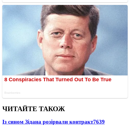
ЧИТАЙТЕ ТАКОЖ
Із сином Зідана розірвали контракт
7639