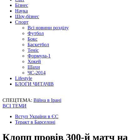
Бізнес
Наука
Шоу-бізнес
Спорт
Всі новини розділу
Футбол
Бокс
Баскетбол
Теніс
Формула-1
Хокей
Шахи
ЧС-2014
Lifestyle
БЛОГИ ЧИТАЧІВ
СПЕЦТЕМА:
Війна в Ірані
ВСІ ТЕМИ
Вступ України в ЄС
Теракт в Барселоні
Клопп провів 300-й матч на