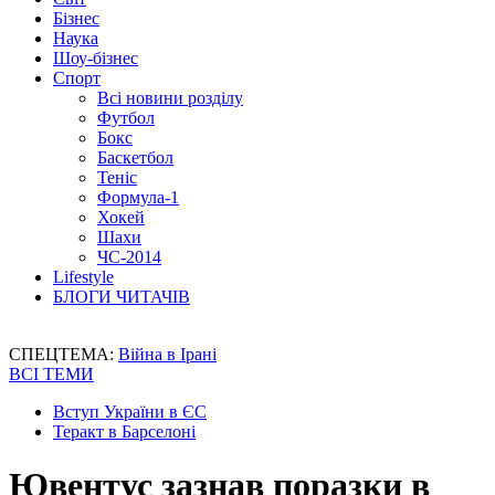
Бізнес
Наука
Шоу-бізнес
Спорт
Всі новини розділу
Футбол
Бокс
Баскетбол
Теніс
Формула-1
Хокей
Шахи
ЧС-2014
Lifestyle
БЛОГИ ЧИТАЧІВ
СПЕЦТЕМА:
Війна в Ірані
ВСІ ТЕМИ
Вступ України в ЄС
Теракт в Барселоні
Ювентус зазнав поразки в