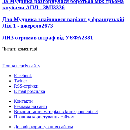
За Мудрика розгорнулася боротьба між трьома
клубами АПЛ - ЗМІ
3336
Для Мудрика знайшовся варіант у французькій
Лізі 1 - джерело
2673
ЛНЗ отримав штраф від УЄФА
2381
Читати коментарі
Повна версія сайту
Facebook
Twitter
RSS-стрічки
E-mail розсилка
Контакти
Реклама на сайті
Використання матеріалів korrespondent.net
Правила користування сайтом
Договір користування сайтом