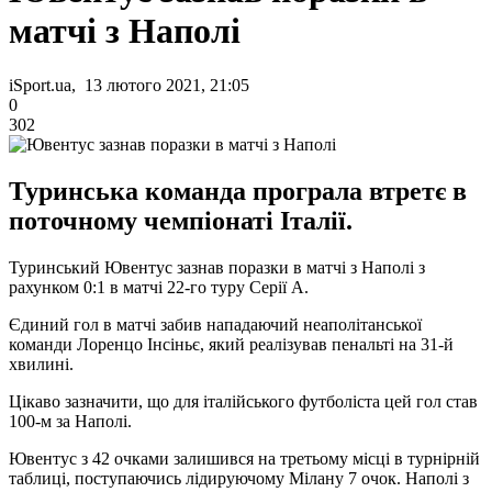
матчі з Наполі
iSport.ua, 13 лютого 2021, 21:05
0
302
Туринська команда програла втретє в
поточному чемпіонаті Італії.
Туринський Ювентус зазнав поразки в матчі з Наполі з
рахунком 0:1 в матчі 22-го туру Серії А.
Єдиний гол в матчі забив нападаючий неаполітанської
команди Лоренцо Інсіньє, який реалізував пенальті на 31-й
хвилині.
Цікаво зазначити, що для італійського футболіста цей гол став
100-м за Наполі.
Ювентус з 42 очками залишився на третьому місці в турнірній
таблиці, поступаючись лідируючому Мілану 7 очок. Наполі з