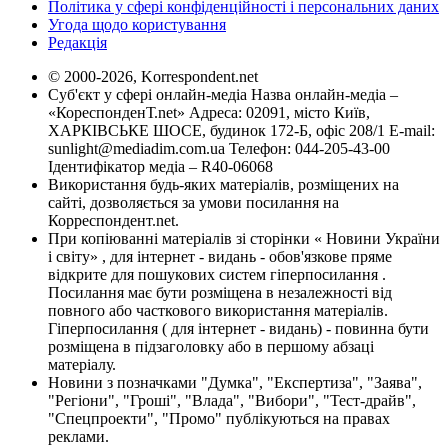
Політика у сфері конфіденційності і персональних даних
Угода щодо користування
Редакція
© 2000-2026, Korrespondent.net
Суб'єкт у сфері онлайн-медіа Назва онлайн-медіа –
«КореспонденТ.net» Адреса: 02091, місто Київ,
ХАРКІВСЬКЕ ШОСЕ, будинок 172-Б, офіс 208/1 E-mail:
sunlight@mediadim.com.ua
Телефон: 044-205-43-00
Ідентифікатор медіа – R40-06068
Використання будь-яких матеріалів, розміщених на
сайті, дозволяється за умови посилання на
Корреспондент.net.
При копіюванні матеріалів зі сторінки « Новини України
і світу» , для інтернет - видань - обов'язкове пряме
відкрите для пошукових систем гіперпосилання .
Посилання має бути розміщена в незалежності від
повного або часткового використання матеріалів.
Гіперпосилання ( для інтернет - видань) - повинна бути
розміщена в підзаголовку або в першому абзаці
матеріалу.
Новини з позначками "Думка", "Експертиза", "Заява",
"Регіони", "Гроші", "Влада", "Вибори", "Тест-драйв",
"Спецпроекти", "Промо" публікуються на правах
реклами.