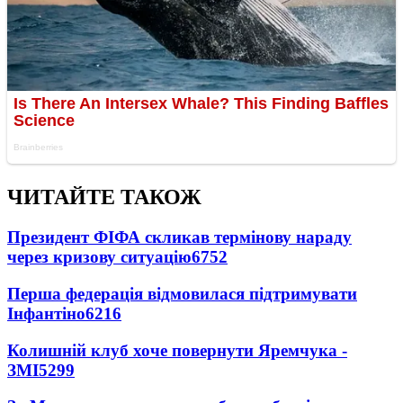
ЧИТАЙТЕ ТАКОЖ
Президент ФІФА скликав термінову нараду
через кризову ситуацію
6752
Перша федерація відмовилася підтримувати
Інфантіно
6216
Колишній клуб хоче повернути Яремчука -
ЗМІ
5299