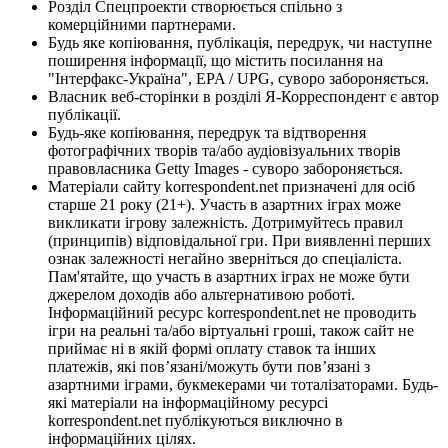
Розділ Спецпроекти створюється спільно з
комерційними партнерами.
Будь яке копіювання, публікація, передрук, чи наступне
поширення інформації, що містить посилання на
"Інтерфакс-Україна", EPA / UPG, суворо забороняється.
Власник веб-сторінки в розділі Я-Корреспондент є автор
публікації.
Будь-яке копіювання, передрук та відтворення
фотографічних творів та/або аудіовізуальних творів
правовласника Getty Images - суворо забороняється.
Матеріали сайту korrespondent.net призначені для осіб
старше 21 року (21+). Участь в азартних іграх може
викликати ігрову залежність. Дотримуйтесь правил
(принципів) відповідальної гри. При виявленні перших
ознак залежності негайно зверніться до спеціаліста.
Пам'ятайте, що участь в азартних іграх не може бути
джерелом доходів або альтернативою роботі.
Інформаційний ресурс korrespondent.net не проводить
ігри на реальні та/або віртуальні гроші, також сайт не
приймає ні в якій формі оплату ставок та інших
платежів, які пов’язані/можуть бути пов’язані з
азартними іграми, букмекерами чи тоталізаторами. Будь-
які матеріали на інформаційному ресурсі
korrespondent.net публікуються виключно в
інформаційних цілях.