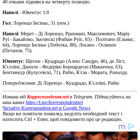
40 очками піднявся на четверту позицію.
Наполі
- Ювентус 1:0
Гол
: Лоренцо Інсіньє, 31 (пен.)
Наполі
: Мерет - Ді Лоренцо, Ррахмані, Максимович, Маріу
Руї - Бакайоко, Зьелінскі (Фабіан Руїс, 65) - Політано (Ельмас,
64), Лоренцо Інсіньє (Лоботка, 88), Лосано - Осімхен
(Петанов, 75).
Ювентус
: Щесни - Куадрадо (Алекс Сандро, 46), де Лігт,
К'єлліні, Данило - Федеріко Бернардескі (Маккенна, 63),
Бентанкур (Кулусевскі, 71), Рабіо, К'єза - Мората, Роналду.
Попередження
: Ді Лоренцо - Куадрадо, К'єлліні, Рабіо
Новини від
Корреспондент.net
в Telegram. Підписуйтесь на
наш канал
https://t.me/korrespondentnet
Читайте Korrespondent.net в Google News
Якщо ви помітили помилку, виділіть необхідний текст і
натисніть Ctrl + Enter, щоб повідомити про це редакцію.