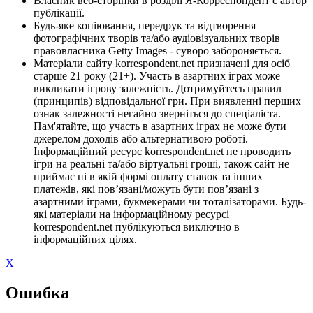
Власник веб-сторінки в розділі Я-Корреспондент є автор
публікації.
Будь-яке копіювання, передрук та відтворення
фотографічних творів та/або аудіовізуальних творів
правовласника Getty Images - суворо забороняється.
Матеріали сайту korrespondent.net призначені для осіб
старше 21 року (21+). Участь в азартних іграх може
викликати ігрову залежність. Дотримуйтесь правил
(принципів) відповідальної гри. При виявленні перших
ознак залежності негайно зверніться до спеціаліста.
Пам'ятайте, що участь в азартних іграх не може бути
джерелом доходів або альтернативою роботі.
Інформаційний ресурс korrespondent.net не проводить
ігри на реальні та/або віртуальні гроші, також сайт не
приймає ні в якій формі оплату ставок та інших
платежів, які пов’язані/можуть бути пов’язані з
азартними іграми, букмекерами чи тоталізаторами. Будь-
які матеріали на інформаційному ресурсі
korrespondent.net публікуються виключно в
інформаційних цілях.
X
Ошибка