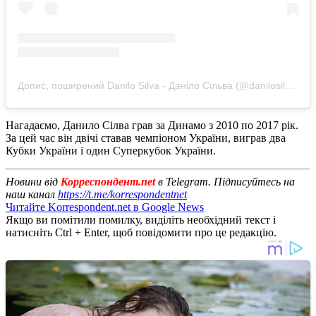
Допис, поширений Danilo Silva - Даніло Сільва (@danilosilva6official)
Нагадаємо, Данило Сілва грав за Динамо з 2010 по 2017 рік.
За цей час він двічі ставав чемпіоном України, виграв два
Кубки України і один Суперкубок України.
Новини від
Корреспондент.net
в Telegram. Підписуйтесь на
наш канал
https://t.me/korrespondentnet
Читайте Korrespondent.net в Google News
Якщо ви помітили помилку, виділіть необхідний текст і
натисніть Ctrl + Enter, щоб повідомити про це редакцію.