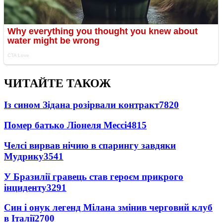
ЧИТАЙТЕ ТАКОЖ
Із сином Зідана розірвали контракт
7820
Помер батько Ліонеля Мессі
4815
Челсі вирвав нічию в спарингу завдяки
Мудрику
3541
У Бразилії гравець став героєм прикрого
інциденту
3291
Син і онук легенд Мілана змінив черговий клуб
в Італії
2700