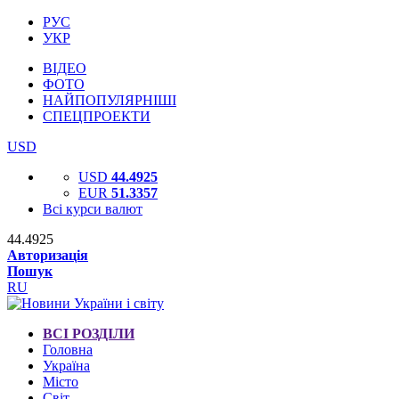
РУС
УКР
ВІДЕО
ФОТО
НАЙПОПУЛЯРНІШІ
СПЕЦПРОЕКТИ
USD
USD
44.4925
EUR
51.3357
Всі курси валют
44.4925
Авторизація
Пошук
RU
ВСІ РОЗДІЛИ
Головна
Україна
Місто
Світ