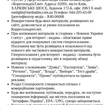
«КореспонденТ.net» Адреса: 02091, місто Київ,
ХАРКІВСЬКЕ ШОСЕ, будинок 172-Б, офіс 208/1 E-mail:
sunlight@mediadim.com.ua
Телефон: 044-205-43-00
Ідентифікатор медіа – R40-06068
Використання будь-яких матеріалів, розміщених на
сайті, дозволяється за умови посилання на
Корреспондент.net.
При копіюванні матеріалів зі сторінки « Новини України
і світу» , для інтернет - видань - обов'язкове пряме
відкрите для пошукових систем гіперпосилання .
Посилання має бути розміщена в незалежності від
повного або часткового використання матеріалів.
Гіперпосилання ( для інтернет - видань) - повинна бути
розміщена в підзаголовку або в першому абзаці
матеріалу.
Новини з позначками "Думка", "Експертиза", "Заява",
"Регіони", "Гроші", "Влада", "Вибори", "Тест-драйв",
"Спецпроекти", "Промо" публікуються на правах
реклами.
Розділ Спецпроекти створюється спільно з
комерційними партнерами.
Будь яке копіювання, публікація, передрук, чи наступне
поширення інформації, що містить посилання на
"Інтерфакс-Україна", EPA / UPG, суворо забороняється.