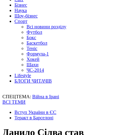
Бізнес
Наука
Шоу-бізнес
Спорт
Всі новини розділу
Футбол
Бокс
Баскетбол
Теніс
Формула-1
Хокей
Шахи
ЧС-2014
Lifestyle
БЛОГИ ЧИТАЧІВ
СПЕЦТЕМА:
Війна в Ірані
ВСІ ТЕМИ
Вступ України в ЄС
Теракт в Барселоні
Данило Сілва став