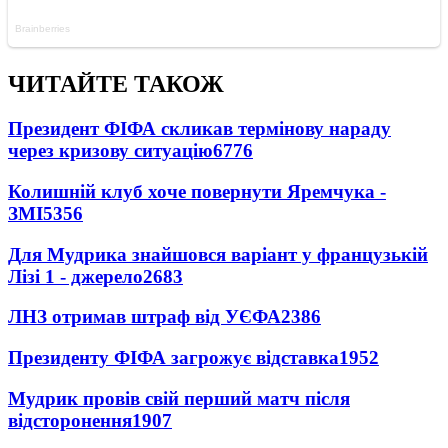
ЧИТАЙТЕ ТАКОЖ
Президент ФІФА скликав термінову нараду
через кризову ситуацію
6776
Колишній клуб хоче повернути Яремчука -
ЗМІ
5356
Для Мудрика знайшовся варіант у французькій
Лізі 1 - джерело
2683
ЛНЗ отримав штраф від УЄФА
2386
Президенту ФІФА загрожує відставка
1952
Мудрик провів свій перший матч після
відсторонення
1907