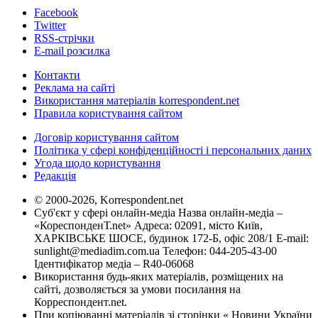
Facebook
Twitter
RSS-стрічки
E-mail розсилка
Контакти
Реклама на сайті
Використання матеріалів korrespondent.net
Правила користування сайтом
Договір користування сайтом
Політика у сфері конфіденційності і персональних даних
Угода щодо користування
Редакція
© 2000-2026, Korrespondent.net
Суб'єкт у сфері онлайн-медіа Назва онлайн-медіа –
«КореспонденТ.net» Адреса: 02091, місто Київ,
ХАРКІВСЬКЕ ШОСЕ, будинок 172-Б, офіс 208/1 E-mail:
sunlight@mediadim.com.ua
Телефон: 044-205-43-00
Ідентифікатор медіа – R40-06068
Використання будь-яких матеріалів, розміщених на
сайті, дозволяється за умови посилання на
Корреспондент.net.
При копіюванні матеріалів зі сторінки « Новини України