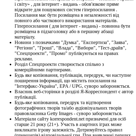
і світу» , для інтернет - видань - обов'язкове пряме
відкрите для пошукових систем гіперпосилання .
Посилання має бути розміщена в незалежності від
повного або часткового використання матеріалів.
Гіперпосилання ( для інтернет - видань) - повинна бути
розміщена в підзаголовку або в першому абзаці
матеріалу.
Новини з позначками "Думка", "Експертиза", "Заява",
"Регіони", "Гроші", "Влада", "Вибори", "Тест-драйв",
"Спецпроекти", "Промо" публікуються на правах
реклами.
Розділ Спецпроекти створюється спільно з
комерційними партнерами.
Будь яке копіювання, публікація, передрук, чи наступне
поширення інформації, що містить посилання на
"Інтерфакс-Україна", EPA / UPG, суворо забороняється.
Власник веб-сторінки в розділі Я-Корреспондент є автор
публікації.
Будь-яке копіювання, передрук та відтворення
фотографічних творів та/або аудіовізуальних творів
правовласника Getty Images - суворо забороняється.
Матеріали сайту korrespondent.net призначені для осіб
старше 21 року (21+). Участь в азартних іграх може
викликати ігрову залежність. Дотримуйтесь правил
(принципів) відповідальної гри. При виявленні перших