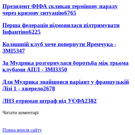
Президент ФІФА скликав термінову нараду
через кризову ситуацію
6765
Перша федерація відмовилася підтримувати
Інфантіно
6225
Колишній клуб хоче повернути Яремчука -
ЗМІ
5347
За Мудрика розгорнулася боротьба між трьома
клубами АПЛ - ЗМІ
3350
Для Мудрика знайшовся варіант у французькій
Лізі 1 - джерело
2678
ЛНЗ отримав штраф від УЄФА
2382
Читати коментарі
Повна версія сайту