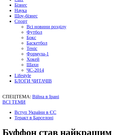
Бізнес
Наука
Шоу-бізнес
Спорт
Всі новини розділу
Футбол
Бокс
Баскетбол
Теніс
Формула-1
Хокей
Шахи
ЧС-2014
Lifestyle
БЛОГИ ЧИТАЧІВ
СПЕЦТЕМА:
Війна в Ірані
ВСІ ТЕМИ
Вступ України в ЄС
Теракт в Барселоні
Буффон став найкращим