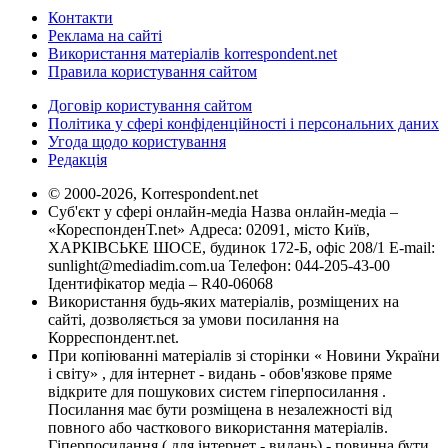
Контакти
Реклама на сайті
Використання матеріалів korrespondent.net
Правила користування сайтом
Договір користування сайтом
Політика у сфері конфіденційності і персональних даних
Угода щодо користування
Редакція
© 2000-2026, Korrespondent.net
Суб'єкт у сфері онлайн-медіа Назва онлайн-медіа –
«КореспонденТ.net» Адреса: 02091, місто Київ,
ХАРКІВСЬКЕ ШОСЕ, будинок 172-Б, офіс 208/1 E-mail:
sunlight@mediadim.com.ua
Телефон: 044-205-43-00
Ідентифікатор медіа – R40-06068
Використання будь-яких матеріалів, розміщених на
сайті, дозволяється за умови посилання на
Корреспондент.net.
При копіюванні матеріалів зі сторінки « Новини України
і світу» , для інтернет - видань - обов'язкове пряме
відкрите для пошукових систем гіперпосилання .
Посилання має бути розміщена в незалежності від
повного або часткового використання матеріалів.
Гіперпосилання ( для інтернет - видань) - повинна бути