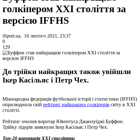
голкіпером XXI століття за
версією IFFHS
iSport.ua, 16 лютого 2021, 23:37
0
129
До трійки найкращих також увійшли
Ікер Касільяс і Петр Чех.
Міжнародна федерація футбольної історії і статистики (IFFHS)
оприлюднила свій
рейтинг найкращих голкіперів
світу в XXI
столітті.
Рейтинг очолив воротар Ювентуса Джанлуїджі Буффон.
Трійку лідерів замкнули Ікер Касільяс і Петр Чех.
Топ-20 воротарів XXI століття: