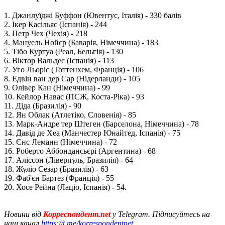
1. Джанлуїджі Буффон (Ювентус, Італія) - 330 балів
2. Ікер Касільяс (Іспанія) - 244
3. Петр Чех (Чехія) - 218
4. Мануель Нойєр (Баварія, Німеччина) - 183
5. Тібо Куртуа (Реал, Бельгія) - 130
6. Віктор Вальдес (Іспанія) - 113
7. Уго Льоріс (Тоттенхем, Франція) - 106
8. Едвін ван дер Сар (Нідерланди) - 105
9. Олівер Кан (Німеччина) - 99
10. Кейлор Навас (ПСЖ, Коста-Ріка) - 93
11. Діда (Бразилія) - 90
12. Ян Облак (Атлетіко, Словенія) - 85
13. Марк-Андре тер Штеген (Барселона, Німеччина) - 78
14. Давід де Хеа (Манчестер Юнайтед, Іспанія) - 75
15. Єнс Леманн (Німеччина) - 72
16. Роберто Аббондансьєрі (Аргентина) - 68
17. Аліссон (Ліверпуль, Бразилія) - 64
18. Жуліо Сезар (Бразилія) - 63
19. Фаб'єн Бартез (Франція) - 55
20. Хосе Рейна (Лаціо, Іспанія) - 54.
Новини від
Корреспондент.net
у Telegram. Підписуйтесь на
наш канал
https://t.me/korrespondentnet