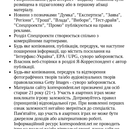
розміщена в підзаголовку або в першому абзаці
матеріалу.
Новини з позначками "Думка", "Експертиза", "Заява",
"Регіони", "Гроші", "Влада", "Вибори", "Тест-драйв",
"Спецпроекти", "Промо" публікуються на правах
реклами.
Розділ Спецпроекти створюється спільно з
комерційними партнерами.
Будь яке копіювання, публікація, передрук, чи наступне
поширення інформації, що містить посилання на
"Інтерфакс-Україна", EPA / UPG, суворо забороняється.
Власник веб-сторінки в розділі Я-Корреспондент є автор
публікації.
Будь-яке копіювання, передрук та відтворення
фотографічних творів та/або аудіовізуальних творів
правовласника Getty Images - суворо забороняється.
Матеріали сайту korrespondent.net призначені для осіб
старше 21 року (21+). Участь в азартних іграх може
викликати ігрову залежність. Дотримуйтесь правил
(принципів) відповідальної гри. При виявленні перших
ознак залежності негайно зверніться до спеціаліста.
Пам'ятайте, що участь в азартних іграх не може бути
джерелом доходів або альтернативою роботі.
Інформаційний ресурс korrespondent.net не проводить
ігри на реальні та/або віртуальні гроші, також сайт не