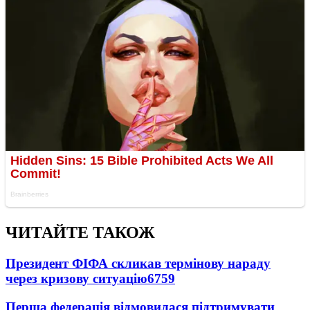
ЧИТАЙТЕ ТАКОЖ
Президент ФІФА скликав термінову нараду
через кризову ситуацію
6759
Перша федерація відмовилася підтримувати