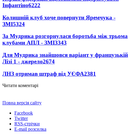
Інфантіно
6222
Колишній клуб хоче повернути Яремчука -
ЗМІ
5324
За Мудрика розгорнулася боротьба між трьома
клубами АПЛ - ЗМІ
3343
Для Мудрика знайшовся варіант у французькій
Лізі 1 - джерело
2674
ЛНЗ отримав штраф від УЄФА
2381
Читати коментарі
Повна версія сайту
Facebook
Twitter
RSS-стрічки
E-mail розсилка