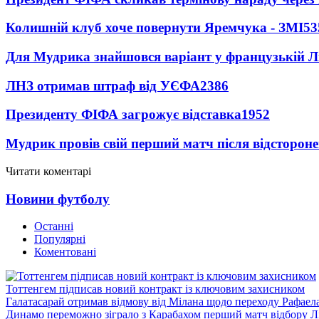
Колишній клуб хоче повернути Яремчука - ЗМІ
53
Для Мудрика знайшовся варіант у французькій Ліз
ЛНЗ отримав штраф від УЄФА
2386
Президенту ФІФА загрожує відставка
1952
Мудрик провів свій перший матч після відсторон
Читати коментарі
Новини футболу
Останні
Популярні
Коментовані
Тоттенгем підписав новий контракт із ключовим захисником
Галатасарай отримав відмову від Мілана щодо переходу Рафаел
Динамо переможно зіграло з Карабахом перший матч відбору Л