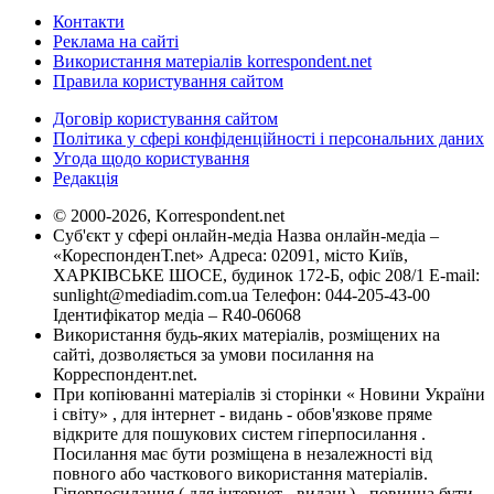
Контакти
Реклама на сайті
Використання матеріалів korrespondent.net
Правила користування сайтом
Договір користування сайтом
Політика у сфері конфіденційності і персональних даних
Угода щодо користування
Редакція
© 2000-2026, Korrespondent.net
Суб'єкт у сфері онлайн-медіа Назва онлайн-медіа –
«КореспонденТ.net» Адреса: 02091, місто Київ,
ХАРКІВСЬКЕ ШОСЕ, будинок 172-Б, офіс 208/1 E-mail:
sunlight@mediadim.com.ua
Телефон: 044-205-43-00
Ідентифікатор медіа – R40-06068
Використання будь-яких матеріалів, розміщених на
сайті, дозволяється за умови посилання на
Корреспондент.net.
При копіюванні матеріалів зі сторінки « Новини України
і світу» , для інтернет - видань - обов'язкове пряме
відкрите для пошукових систем гіперпосилання .
Посилання має бути розміщена в незалежності від
повного або часткового використання матеріалів.
Гіперпосилання ( для інтернет - видань) - повинна бути