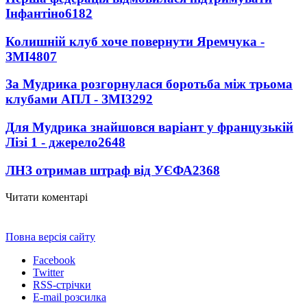
Інфантіно
6182
Колишній клуб хоче повернути Яремчука -
ЗМІ
4807
За Мудрика розгорнулася боротьба між трьома
клубами АПЛ - ЗМІ
3292
Для Мудрика знайшовся варіант у французькій
Лізі 1 - джерело
2648
ЛНЗ отримав штраф від УЄФА
2368
Читати коментарі
Повна версія сайту
Facebook
Twitter
RSS-стрічки
E-mail розсилка