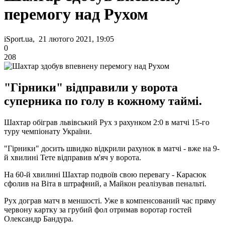
перемогу над Рухом
iSport.ua, 21 лютого 2021, 19:05
0
208
"Гірники" відправили у ворота
суперника по голу в кожному таймі.
Шахтар обіграв львівський Рух з рахунком 2:0 в матчі 15-го
туру чемпіонату України.
"Гірники" досить швидко відкрили рахунок в матчі - вже на 9-
й хвилині Тете відправив м'яч у ворота.
На 60-й хвилині Шахтар подвоїв свою перевагу - Карасюк
сфолив на Віта в штрафний, а Майкон реалізував пенальті.
Рух дограв матч в меншості. Уже в компенсований час пряму
червону картку за грубий фол отримав воротар гостей
Олександр Бандура.