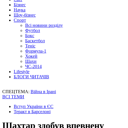
Бізнес
Наука
Шоу-бізнес
Спорт
Всі новини розділу
Футбол
Бокс
Баскетбол
Теніс
Формула-1
Хокей
Шахи
ЧС-2014
Lifestyle
БЛОГИ ЧИТАЧІВ
СПЕЦТЕМА:
Війна в Ірані
ВСІ ТЕМИ
Вступ України в ЄС
Теракт в Барселоні
Шахтар здобув впевнену