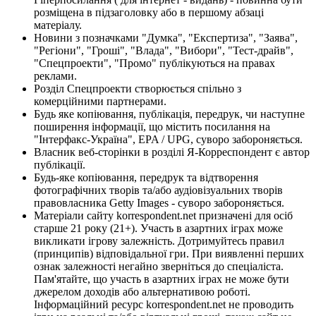
розміщена в підзаголовку або в першому абзаці
матеріалу.
Новини з позначками "Думка", "Експертиза", "Заява",
"Регіони", "Гроші", "Влада", "Вибори", "Тест-драйв",
"Спецпроекти", "Промо" публікуються на правах
реклами.
Розділ Спецпроекти створюється спільно з
комерційними партнерами.
Будь яке копіювання, публікація, передрук, чи наступне
поширення інформації, що містить посилання на
"Інтерфакс-Україна", EPA / UPG, суворо забороняється.
Власник веб-сторінки в розділі Я-Корреспондент є автор
публікації.
Будь-яке копіювання, передрук та відтворення
фотографічних творів та/або аудіовізуальних творів
правовласника Getty Images - суворо забороняється.
Матеріали сайту korrespondent.net призначені для осіб
старше 21 року (21+). Участь в азартних іграх може
викликати ігрову залежність. Дотримуйтесь правил
(принципів) відповідальної гри. При виявленні перших
ознак залежності негайно зверніться до спеціаліста.
Пам'ятайте, що участь в азартних іграх не може бути
джерелом доходів або альтернативою роботі.
Інформаційний ресурс korrespondent.net не проводить