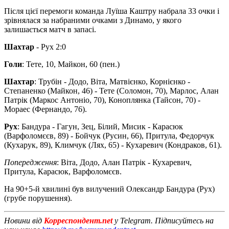
Після цієї перемоги команда Луїша Каштру набрала 33 очки і
зрівнялася за набраними очками з Динамо, у якого
залишається матч в запасі.
Шахтар
- Рух 2:0
Голи
: Тете, 10, Майкон, 60 (пен.)
Шахтар
: Трубін - Додо, Віта, Матвієнко, Корнієнко -
Степаненко (Майкон, 46) - Тете (Соломон, 70), Марлос, Алан
Патрік (Маркос Антоніо, 70), Коноплянка (Тайсон, 70) -
Мораес (Фернандо, 76).
Рух
: Бандура - Гагун, Зец, Білий, Мисик - Карасюк
(Варфоломєєв, 89) - Бойчук (Русин, 66), Притула, Федорчук
(Кухарук, 89), Климчук (Лях, 65) - Кухаревич (Кондраков, 61).
Попередження
: Віта, Додо, Алан Патрік - Кухаревич,
Притула, Карасюк, Варфоломєєв.
На 90+5-й хвилині був вилучений Олександр Бандура (Рух)
(грубе порушення).
Новини від
Корреспондент.net
у Telegram. Підписуйтесь на