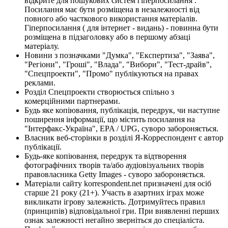
відкрите для пошукових систем гіперпосилання .
Посилання має бути розміщена в незалежності від
повного або часткового використання матеріалів.
Гіперпосилання ( для інтернет - видань) - повинна бути
розміщена в підзаголовку або в першому абзаці
матеріалу.
Новини з позначками "Думка", "Експертиза", "Заява",
"Регіони", "Гроші", "Влада", "Вибори", "Тест-драйв",
"Спецпроекти", "Промо" публікуються на правах
реклами.
Розділ Спецпроекти створюється спільно з
комерційними партнерами.
Будь яке копіювання, публікація, передрук, чи наступне
поширення інформації, що містить посилання на
"Інтерфакс-Україна", EPA / UPG, суворо забороняється.
Власник веб-сторінки в розділі Я-Корреспондент є автор
публікації.
Будь-яке копіювання, передрук та відтворення
фотографічних творів та/або аудіовізуальних творів
правовласника Getty Images - суворо забороняється.
Матеріали сайту korrespondent.net призначені для осіб
старше 21 року (21+). Участь в азартних іграх може
викликати ігрову залежність. Дотримуйтесь правил
(принципів) відповідальної гри. При виявленні перших
ознак залежності негайно зверніться до спеціаліста.