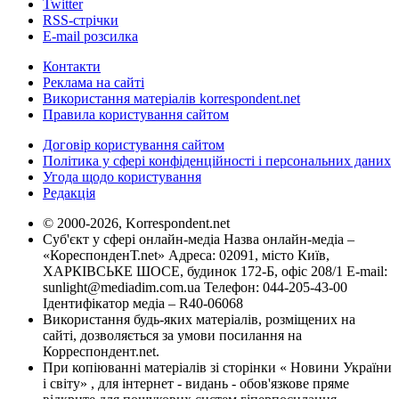
Twitter
RSS-стрічки
E-mail розсилка
Контакти
Реклама на сайті
Використання матеріалів korrespondent.net
Правила користування сайтом
Договір користування сайтом
Політика у сфері конфіденційності і персональних даних
Угода щодо користування
Редакція
© 2000-2026, Korrespondent.net
Суб'єкт у сфері онлайн-медіа Назва онлайн-медіа –
«КореспонденТ.net» Адреса: 02091, місто Київ,
ХАРКІВСЬКЕ ШОСЕ, будинок 172-Б, офіс 208/1 E-mail:
sunlight@mediadim.com.ua
Телефон: 044-205-43-00
Ідентифікатор медіа – R40-06068
Використання будь-яких матеріалів, розміщених на
сайті, дозволяється за умови посилання на
Корреспондент.net.
При копіюванні матеріалів зі сторінки « Новини України
і світу» , для інтернет - видань - обов'язкове пряме