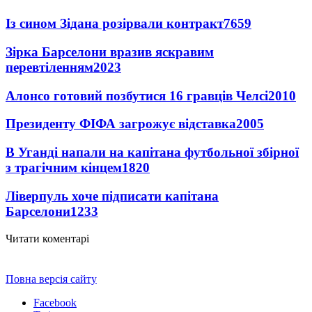
Із сином Зідана розірвали контракт
7659
Зірка Барселони вразив яскравим
перевтіленням
2023
Алонсо готовий позбутися 16 гравців Челсі
2010
Президенту ФІФА загрожує відставка
2005
В Уганді напали на капітана футбольної збірної
з трагічним кінцем
1820
Ліверпуль хоче підписати капітана
Барселони
1233
Читати коментарі
Повна версія сайту
Facebook