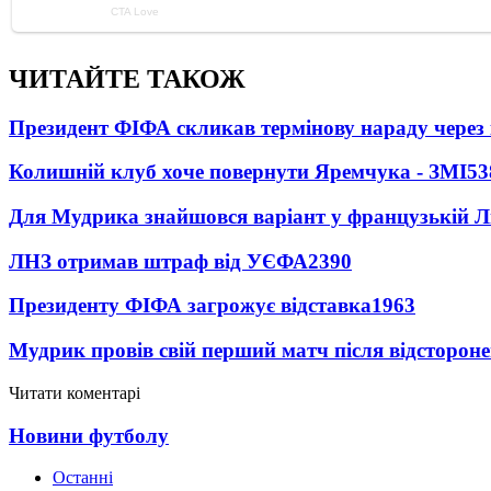
ЧИТАЙТЕ ТАКОЖ
Президент ФІФА скликав термінову нараду через 
Колишній клуб хоче повернути Яремчука - ЗМІ
53
Для Мудрика знайшовся варіант у французькій Ліз
ЛНЗ отримав штраф від УЄФА
2390
Президенту ФІФА загрожує відставка
1963
Мудрик провів свій перший матч після відсторон
Читати коментарі
Новини футболу
Останні