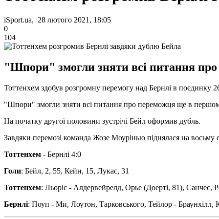
iSport.ua, 28 лютого 2021, 18:05
0
104
"Шпори" змогли зняти всі питання про
Тоттенхем здобув розгромну перемогу над Бернлі в поєдинку 26-
"Шпори" змогли зняти всі питання про переможця ще в першому 
На початку другої половини зустрічі Бейл оформив дубль.
Завдяки перемозі команда Жозе Моурінью піднялася на восьму сх
Тоттенхем
- Бернлі 4:0
Голи
: Бейл, 2, 55, Кейн, 15, Лукас, 31
Тоттенхем
: Льоріс - Алдервейрелд, Орье (Доерті, 81), Санчес,
Бернлі
: Поуп - Ми, Лоутон, Тарковського, Тейлор - Браунхілл, Ко