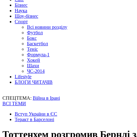
Бізнес
Наука
Шоу-бізнес
Спорт
Всі новини розділу
Футбол
Бокс
Баскетбол
Теніс
Формула-1
Хокей
Шахи
ЧС-2014
Lifestyle
БЛОГИ ЧИТАЧІВ
СПЕЦТЕМА:
Війна в Ірані
ВСІ ТЕМИ
Вступ України в ЄС
Теракт в Барселоні
Тоттенхем розгромив Бернлі 