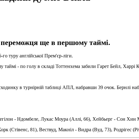
 переможця ще в першому таймі.
го туру англійської Прем'єр-ліги.
таймі - по голу в складі Тоттенхема забили Гарет Бейл, Харрі К
одинку в турнірній таблиці АПЛ, набравши 39 очок. Бернлі набра
 Регілон - Ндомбеле, Лукас Моура (Аллі, 66), Хейбьерг - Сон Хин 
рк (Стівенс, 81), Вествуд, Макніл - Видра (Вуд, 73), Родрігес (Рі