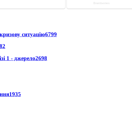
кризову ситуацію
6799
82
і 1 - джерело
2698
ення
1935