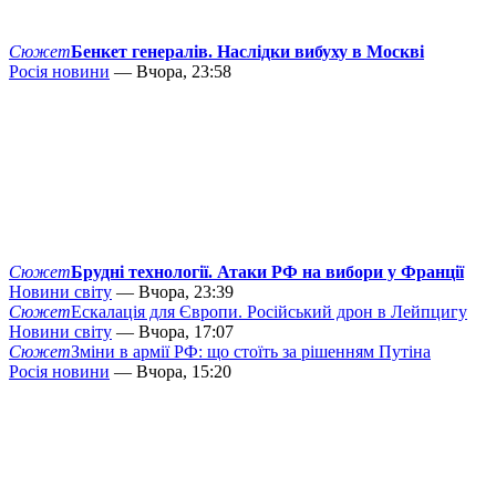
Сюжет
Бенкет генералів. Наслідки вибуху в Москві
Росія новини
— Вчора, 23:58
Сюжет
Брудні технології. Атаки РФ на вибори у Франції
Новини світу
— Вчора, 23:39
Сюжет
Ескалація для Європи. Російський дрон в Лейпцигу
Новини світу
— Вчора, 17:07
Сюжет
Зміни в армії РФ: що стоїть за рішенням Путіна
Росія новини
— Вчора, 15:20