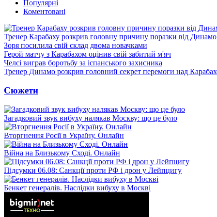
Популярні
Коментовані
Тренер Карабаху розкрив головну причину поразки від Динамо
Зоря посилила свій склад двома новачками
Герой матчу з Карабахом оцінив свій забитий м'яч
Челсі виграв боротьбу за іспанського захисника
Тренер Динамо розкрив головний секрет перемоги над Караба
Сюжети
Загадковий звук вибуху налякав Москву: що це було
Вторгнення Росії в Україну. Онлайн
Війна на Близькому Сході. Онлайн
Підсумки 06.08: Санкції проти РФ і дрон у Лейпцигу
Бенкет генералів. Наслідки вибуху в Москві