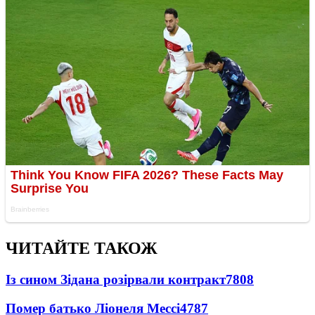
ЧИТАЙТЕ ТАКОЖ
Із сином Зідана розірвали контракт
7808
Помер батько Ліонеля Мессі
4787