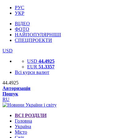
РУС
УКР
ВІДЕО
ФОТО
НАЙПОПУЛЯРНІШІ
СПЕЦПРОЕКТИ
USD
USD
44.4925
EUR
51.3357
Всі курси валют
44.4925
Авторизація
Пошук
RU
ВСІ РОЗДІЛИ
Головна
Україна
Місто
Світ