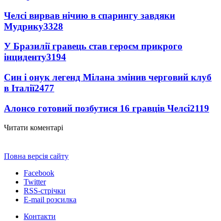
Челсі вирвав нічию в спарингу завдяки
Мудрику
3328
У Бразилії гравець став героєм прикрого
інциденту
3194
Син і онук легенд Мілана змінив черговий клуб
в Італії
2477
Алонсо готовий позбутися 16 гравців Челсі
2119
Читати коментарі
Повна версія сайту
Facebook
Twitter
RSS-стрічки
E-mail розсилка
Контакти