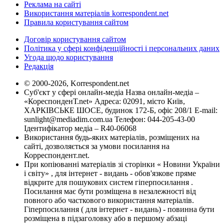
Реклама на сайті
Використання матеріалів korrespondent.net
Правила користування сайтом
Договір користування сайтом
Політика у сфері конфіденційності і персональних даних
Угода щодо користування
Редакція
© 2000-2026, Korrespondent.net
Суб'єкт у сфері онлайн-медіа Назва онлайн-медіа –
«КореспонденТ.net» Адреса: 02091, місто Київ,
ХАРКІВСЬКЕ ШОСЕ, будинок 172-Б, офіс 208/1 E-mail:
sunlight@mediadim.com.ua
Телефон: 044-205-43-00
Ідентифікатор медіа – R40-06068
Використання будь-яких матеріалів, розміщених на
сайті, дозволяється за умови посилання на
Корреспондент.net.
При копіюванні матеріалів зі сторінки « Новини України
і світу» , для інтернет - видань - обов'язкове пряме
відкрите для пошукових систем гіперпосилання .
Посилання має бути розміщена в незалежності від
повного або часткового використання матеріалів.
Гіперпосилання ( для інтернет - видань) - повинна бути
розміщена в підзаголовку або в першому абзаці