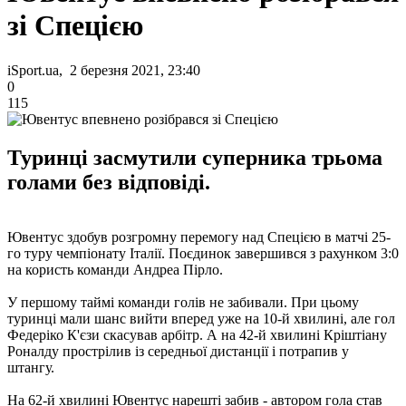
зі Спецією
iSport.ua, 2 березня 2021, 23:40
0
115
Туринці засмутили суперника трьома
голами без відповіді.
Ювентус здобув розгромну перемогу над Спецією в матчі 25-
го туру чемпіонату Італії. Поєдинок завершився з рахунком 3:0
на користь команди Андреа Пірло.
У першому таймі команди голів не забивали. При цьому
туринці мали шанс вийти вперед уже на 10-й хвилині, але гол
Федеріко К'єзи скасував арбітр. А на 42-й хвилині Кріштіану
Роналду прострілив із середньої дистанції і потрапив у
штангу.
На 62-й хвилині Ювентус нарешті забив - автором гола став