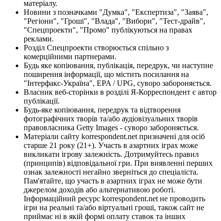
матеріалу.
Новини з позначками "Думка", "Експертиза", "Заява",
"Регіони", "Гроші", "Влада", "Вибори", "Тест-драйв",
"Спецпроекти", "Промо" публікуються на правах
реклами.
Розділ Спецпроекти створюється спільно з
комерційними партнерами.
Будь яке копіювання, публікація, передрук, чи наступне
поширення інформації, що містить посилання на
"Інтерфакс-Україна", EPA / UPG, суворо забороняється.
Власник веб-сторінки в розділі Я-Корреспондент є автор
публікації.
Будь-яке копіювання, передрук та відтворення
фотографічних творів та/або аудіовізуальних творів
правовласника Getty Images - суворо забороняється.
Матеріали сайту korrespondent.net призначені для осіб
старше 21 року (21+). Участь в азартних іграх може
викликати ігрову залежність. Дотримуйтесь правил
(принципів) відповідальної гри. При виявленні перших
ознак залежності негайно зверніться до спеціаліста.
Пам'ятайте, що участь в азартних іграх не може бути
джерелом доходів або альтернативою роботі.
Інформаційний ресурс korrespondent.net не проводить
ігри на реальні та/або віртуальні гроші, також сайт не
приймає ні в якій формі оплату ставок та інших