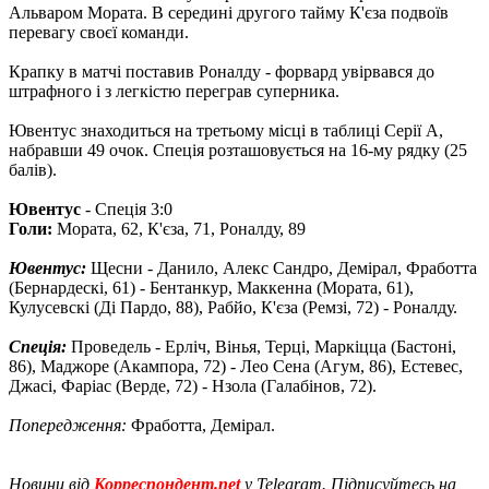
Альваром Мората. В середині другого тайму К'єза подвоїв
перевагу своєї команди.
Крапку в матчі поставив Роналду - форвард увірвався до
штрафного і з легкістю переграв суперника.
Ювентус знаходиться на третьому місці в таблиці Серії А,
набравши 49 очок. Спеція розташовується на 16-му рядку (25
балів).
Ювентус
- Спеція 3:0
Голи:
Мората, 62, К'єза, 71, Роналду, 89
Ювентус:
Щесни - Данило, Алекс Сандро, Демірал, Фработта
(Бернардескі, 61) - Бентанкур, Маккенна (Мората, 61),
Кулусевскі (Ді Пардо, 88), Рабйо, К'єза (Ремзі, 72) - Роналду.
Спеція:
Проведель - Ерліч, Вінья, Терці, Маркіцца (Бастоні,
86), Маджоре (Акампора, 72) - Лео Сена (Агум, 86), Естевес,
Джасі, Фаріас (Верде, 72) - Нзола (Галабінов, 72).
Попередження:
Фработта, Демірал.
Новини від
Корреспондент.net
у Telegram. Підписуйтесь на