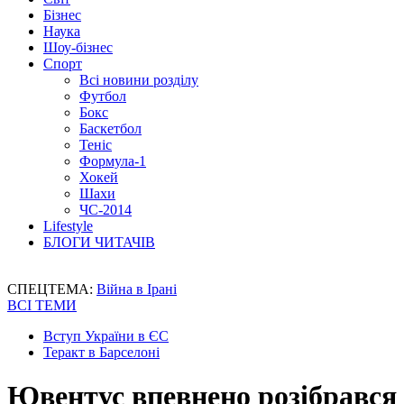
Бізнес
Наука
Шоу-бізнес
Спорт
Всі новини розділу
Футбол
Бокс
Баскетбол
Теніс
Формула-1
Хокей
Шахи
ЧС-2014
Lifestyle
БЛОГИ ЧИТАЧІВ
СПЕЦТЕМА:
Війна в Ірані
ВСІ ТЕМИ
Вступ України в ЄС
Теракт в Барселоні
Ювентус впевнено розібрався