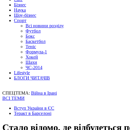
Бізнес
Наука
Шоу-бізнес
Спорт
Всі новини розділу
Футбол
Бокс
Баскетбол
Теніс
Формула-1
Хокей
Шахи
ЧС-2014
Lifestyle
БЛОГИ ЧИТАЧІВ
СПЕЦТЕМА:
Війна в Ірані
ВСІ ТЕМИ
Вступ України в ЄС
Теракт в Барселоні
Стало відомо, де відбудеться 