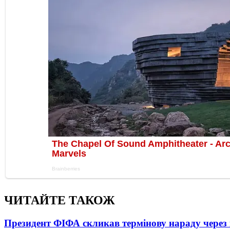
ЧИТАЙТЕ ТАКОЖ
Президент ФІФА скликав термінову нараду через 