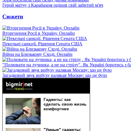
Герой матчу з Карабахом оцінив свій забитий м'яч
Сюжети
Вторгнення Росії в Україну. Онлайн
Пекельні санкції. Рішення Сената США
Війна на Близькому Сході. Онлайн
"Полювати на лучника, а не на стрілу". Як Україні боротись з 
Загадковий звук вибуху налякав Москву: що це було