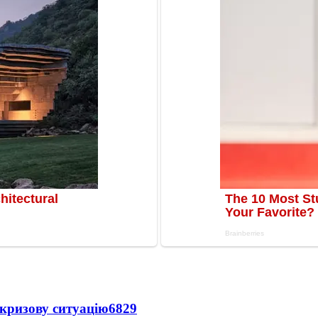
кризову ситуацію
6829