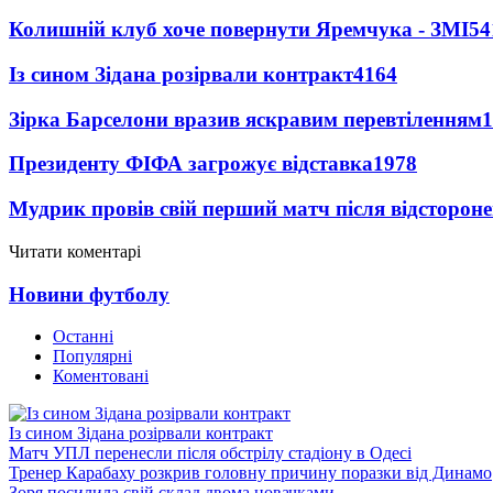
Колишній клуб хоче повернути Яремчука - ЗМІ
54
Із сином Зідана розірвали контракт
4164
Зірка Барселони вразив яскравим перевтіленням
1
Президенту ФІФА загрожує відставка
1978
Мудрик провів свій перший матч після відсторон
Читати коментарі
Новини футболу
Останні
Популярні
Коментовані
Із сином Зідана розірвали контракт
Матч УПЛ перенесли після обстрілу стадіону в Одесі
Тренер Карабаху розкрив головну причину поразки від Динамо
Зоря посилила свій склад двома новачками