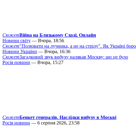
Сюжет
Війна на Близькому Сході. Онлайн
Новини світу
— Вчора, 18:56
Сюжет
"Полювати на лучника, а не на стрілу". Як Україні бор
Новини України
— Вчора, 16:36
Сюжет
Загадковий звук вибуху налякав Москву: що це було
Росія новини
— Вчора, 15:27
Сюжет
Бенкет генералів. Наслідки вибуху в Москві
Росія новини
— 6 серпня 2026, 23:58