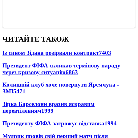
ЧИТАЙТЕ ТАКОЖ
Із сином Зідана розірвали контракт
7403
Президент ФІФА скликав термінову нараду
через кризову ситуацію
6863
Колишній клуб хоче повернути Яремчука -
ЗМІ
5471
Зірка Барселони вразив яскравим
перевтіленням
1999
Президенту ФІФА загрожує відставка
1994
Мудрик провів свій перший матч після