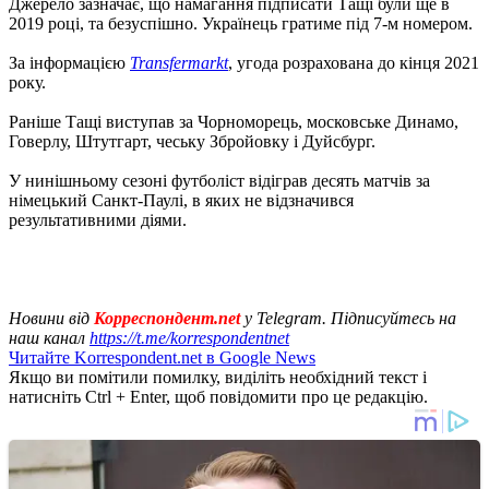
Джерело зазначає, що намагання підписати Тащі були ще в
2019 році, та безуспішно. Українець гратиме під 7-м номером.
За інформацією
Transfermarkt
, угода розрахована до кінця 2021
року.
Раніше Тащі виступав за Чорноморець, московське Динамо,
Говерлу, Штутгарт, чеську Збройовку і Дуйсбург.
У нинішньому сезоні футболіст відіграв десять матчів за
німецький Санкт-Паулі, в яких не відзначився
результативними діями.
Новини від
Корреспондент.net
у Telegram. Підписуйтесь на
наш канал
https://t.me/korrespondentnet
Читайте Korrespondent.net в Google News
Якщо ви помітили помилку, виділіть необхідний текст і
натисніть Ctrl + Enter, щоб повідомити про це редакцію.