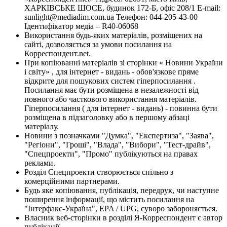
ХАРКІВСЬКЕ ШОСЕ, будинок 172-Б, офіс 208/1 E-mail:
sunlight@mediadim.com.ua
Телефон: 044-205-43-00
Ідентифікатор медіа – R40-06068
Використання будь-яких матеріалів, розміщених на
сайті, дозволяється за умови посилання на
Корреспондент.net.
При копіюванні матеріалів зі сторінки « Новини України
і світу» , для інтернет - видань - обов'язкове пряме
відкрите для пошукових систем гіперпосилання .
Посилання має бути розміщена в незалежності від
повного або часткового використання матеріалів.
Гіперпосилання ( для інтернет - видань) - повинна бути
розміщена в підзаголовку або в першому абзаці
матеріалу.
Новини з позначками "Думка", "Експертиза", "Заява",
"Регіони", "Гроші", "Влада", "Вибори", "Тест-драйв",
"Спецпроекти", "Промо" публікуються на правах
реклами.
Розділ Спецпроекти створюється спільно з
комерційними партнерами.
Будь яке копіювання, публікація, передрук, чи наступне
поширення інформації, що містить посилання на
"Інтерфакс-Україна", EPA / UPG, суворо забороняється.
Власник веб-сторінки в розділі Я-Корреспондент є автор
публікації.