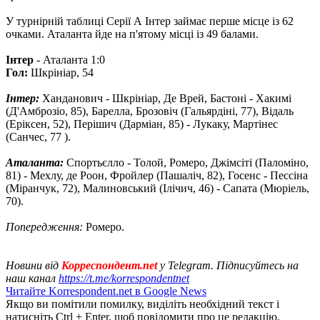
У турнірній таблиці Серії А Інтер займає перше місце із 62
очками. Аталанта йде на п'ятому місці із 49 балами.
Інтер
- Аталанта 1:0
Гол:
Шкрініар, 54
Інтер:
Ханданович - Шкрініар, Де Врей, Бастоні - Хакимі
(Д'Амброзіо, 85), Барелла, Брозовіч (Гальярдіні, 77), Відаль
(Еріксен, 52), Перішич (Дарміан, 85) - Лукаку, Мартінес
(Санчес, 77 ).
Аталанта:
Спортьєлло - Толой, Ромеро, Джімсіті (Паломіно,
81) - Мехлу, де Роон, Фройлер (Пашаліч, 82), Госенс ​​- Пессіна
(Міранчук, 72), Малиновський (Ілічич, 46) - Сапата (Мюріель,
70).
Попередження:
Ромеро.
Новини від
Корреспондент.net
у Telegram. Підписуйтесь на
наш канал
https://t.me/korrespondentnet
Читайте Korrespondent.net в Google News
Якщо ви помітили помилку, виділіть необхідний текст і
натисніть Ctrl + Enter, щоб повідомити про це редакцію.