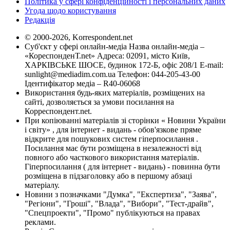
Політика у сфері конфіденційності і персональних даних
Угода щодо користування
Редакція
© 2000-2026, Korrespondent.net
Суб'єкт у сфері онлайн-медіа Назва онлайн-медіа –
«КореспонденТ.net» Адреса: 02091, місто Київ,
ХАРКІВСЬКЕ ШОСЕ, будинок 172-Б, офіс 208/1 E-mail:
sunlight@mediadim.com.ua
Телефон: 044-205-43-00
Ідентифікатор медіа – R40-06068
Використання будь-яких матеріалів, розміщених на
сайті, дозволяється за умови посилання на
Корреспондент.net.
При копіюванні матеріалів зі сторінки « Новини України
і світу» , для інтернет - видань - обов'язкове пряме
відкрите для пошукових систем гіперпосилання .
Посилання має бути розміщена в незалежності від
повного або часткового використання матеріалів.
Гіперпосилання ( для інтернет - видань) - повинна бути
розміщена в підзаголовку або в першому абзаці
матеріалу.
Новини з позначками "Думка", "Експертиза", "Заява",
"Регіони", "Гроші", "Влада", "Вибори", "Тест-драйв",
"Спецпроекти", "Промо" публікуються на правах
реклами.