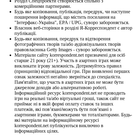
Розділ Спецпроекти створюється спільно з
комерційними партнерами.
Будь яке копіювання, публікація, передрук, чи наступне
поширення інформації, що містить посилання на
"Інтерфакс-Україна", EPA / UPG, суворо забороняється.
Власник веб-сторінки в розділі Я-Корреспондент є автор
публікації.
Будь-яке копіювання, передрук та відтворення
фотографічних творів та/або аудіовізуальних творів
правовласника Getty Images - суворо забороняється.
Матеріали сайту korrespondent.net призначені для осіб
старше 21 року (21+). Участь в азартних іграх може
викликати ігрову залежність. Дотримуйтесь правил
(принципів) відповідальної гри. При виявленні перших
ознак залежності негайно зверніться до спеціаліста.
Пам'ятайте, що участь в азартних іграх не може бути
джерелом доходів або альтернативою роботі.
Інформаційний ресурс korrespondent.net не проводить
ігри на реальні та/або віртуальні гроші, також сайт не
приймає ні в якій формі оплату ставок та інших
платежів, які пов’язані/можуть бути пов’язані з
азартними іграми, букмекерами чи тоталізаторами. Будь-
які матеріали на інформаційному ресурсі
korrespondent.net публікуються виключно в
інформаційних цілях.