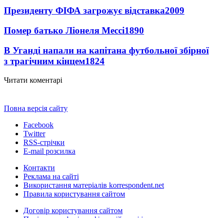
Президенту ФІФА загрожує відставка
2009
Помер батько Ліонеля Мессі
1890
В Уганді напали на капітана футбольної збірної
з трагічним кінцем
1824
Читати коментарі
Повна версія сайту
Facebook
Twitter
RSS-стрічки
E-mail розсилка
Контакти
Реклама на сайті
Використання матеріалів korrespondent.net
Правила користування сайтом
Договір користування сайтом