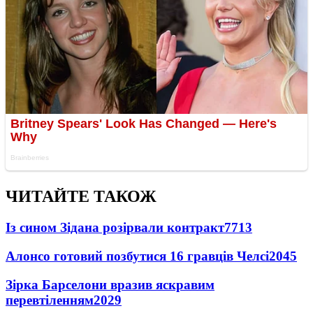
ЧИТАЙТЕ ТАКОЖ
Із сином Зідана розірвали контракт
7713
Алонсо готовий позбутися 16 гравців Челсі
2045
Зірка Барселони вразив яскравим
перевтіленням
2029