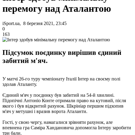
перемогу над Аталантою
iSport.ua, 8 березня 2021, 23:45
0
163
Підсумок поєдинку вирішив єдиний
забитий м'яч.
У матчі 26-го туру чемпіонату Італії Інтер на своєму полі
здолав Аталанту.
Єдиний м'яч у поєдинку був забитий на 54-й хвилині.
Підопічні Антоніо Конте отримали право на кутовий, після
якого і був відкритий рахунок. Шкрініар першим підхопив
м'яч у метушні і вразив ворота Аталанти.
Гості, у свою чергу, намагалися зрівняти рахунок, але
впевнена гра Саміра Хандановича допомогла Інтеру заробити
три бали.