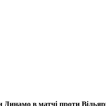
и Динамо в матчі проти Вілья