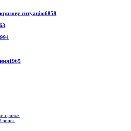
кризову ситуацію
6858
63
994
ення
1965
й ринок