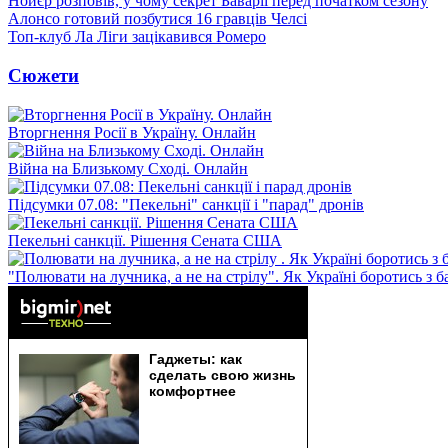
Нойєр розповів, у чому секрет Баварії перед початком сезону
Алонсо готовий позбутися 16 гравців Челсі
Топ-клуб Ла Ліги зацікавився Ромеро
Сюжети
Вторгнення Росії в Україну. Онлайн
Війна на Близькому Сході. Онлайн
Підсумки 07.08: "Пекельні" санкції і "парад" дронів
Пекельні санкції. Рішення Сената США
"Полювати на лучника, а не на стрілу". Як Україні боротись з 