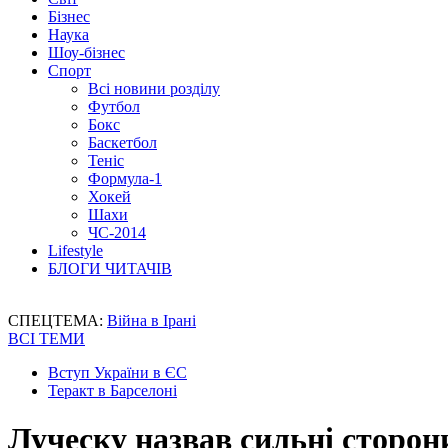
Бізнес
Наука
Шоу-бізнес
Спорт
Всі новини розділу
Футбол
Бокс
Баскетбол
Теніс
Формула-1
Хокей
Шахи
ЧС-2014
Lifestyle
БЛОГИ ЧИТАЧІВ
СПЕЦТЕМА:
Війна в Ірані
ВСІ ТЕМИ
Вступ України в ЄС
Теракт в Барселоні
Луческу назвав сильні сторон