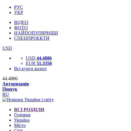
РУС
УКР
ВІДЕО
ФОТО
НАЙПОПУЛЯРНІШІ
СПЕЦПРОЕКТИ
USD
USD
44.4886
EUR
51.3350
Всі курси валют
44.4886
Авторизація
Пошук
RU
ВСІ РОЗДІЛИ
Головна
Україна
Місто
Світ