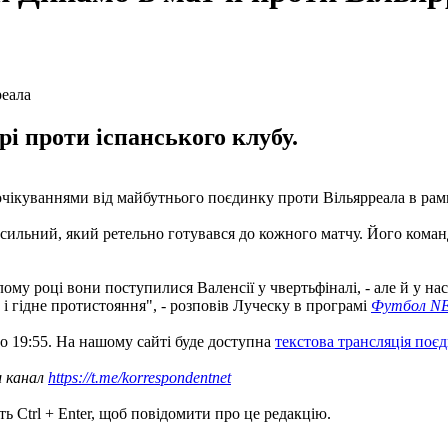
рі проти іспанського клубу.
чікуваннями від майбутнього поєдинку проти Вільярреала в рамк
сильний, який ретельно готувався до кожного матчу. Його команд
ому році вони поступилися Валенсії у чвертьфіналі, - але й у нас
 і гідне протистояння", - розповів Луческу в програмі
Футбол N
 о 19:55. На нашому сайті буде доступна
текстова трансляція поє
ш канал
https://t.me/korrespondentnet
ь Ctrl + Enter, щоб повідомити про це редакцію.