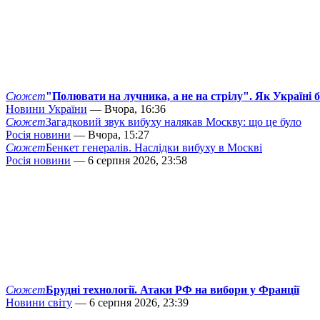
Сюжет
"Полювати на лучника, а не на стрілу". Як Україні 
Новини України
— Вчора, 16:36
Сюжет
Загадковий звук вибуху налякав Москву: що це було
Росія новини
— Вчора, 15:27
Сюжет
Бенкет генералів. Наслідки вибуху в Москві
Росія новини
— 6 серпня 2026, 23:58
Сюжет
Брудні технології. Атаки РФ на вибори у Франції
Новини світу
— 6 серпня 2026, 23:39