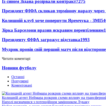
Із сином Зідана розірвали контракт
7275
Президент ФІФА скликав термінову нараду через 
Колишній клуб хоче повернути Яремчука - ЗМІ
54
Зірка Барселони вразив яскравим перевтіленням
1
Президенту ФІФА загрожує відставка
1993
Мудрик провів свій перший матч після відсторон
Читати коментарі
Новини футболу
Останні
Популярні
Коментовані
Колишній агент Неймара розкрив схеми впливу на трансферни
Наполі визначився з потенційним замінником Лукаку