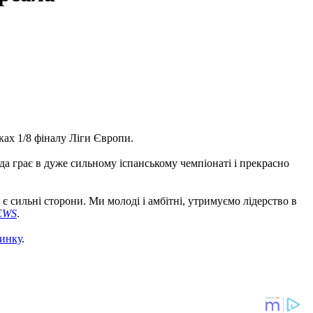
ах 1/8 фіналу Ліги Європи.
а грає в дуже сильному іспанському чемпіонаті і прекрасно
 є сильні сторони. Ми молоді і амбітні, утримуємо лідерство в
EWS
.
динку
.