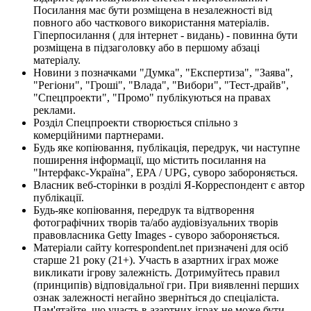
Посилання має бути розміщена в незалежності від
повного або часткового використання матеріалів.
Гіперпосилання ( для інтернет - видань) - повинна бути
розміщена в підзаголовку або в першому абзаці
матеріалу.
Новини з позначками "Думка", "Експертиза", "Заява",
"Регіони", "Гроші", "Влада", "Вибори", "Тест-драйв",
"Спецпроекти", "Промо" публікуються на правах
реклами.
Розділ Спецпроекти створюється спільно з
комерційними партнерами.
Будь яке копіювання, публікація, передрук, чи наступне
поширення інформації, що містить посилання на
"Інтерфакс-Україна", EPA / UPG, суворо забороняється.
Власник веб-сторінки в розділі Я-Корреспондент є автор
публікації.
Будь-яке копіювання, передрук та відтворення
фотографічних творів та/або аудіовізуальних творів
правовласника Getty Images - суворо забороняється.
Матеріали сайту korrespondent.net призначені для осіб
старше 21 року (21+). Участь в азартних іграх може
викликати ігрову залежність. Дотримуйтесь правил
(принципів) відповідальної гри. При виявленні перших
ознак залежності негайно зверніться до спеціаліста.
Пам'ятайте, що участь в азартних іграх не може бути