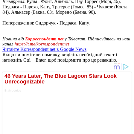
Вільярреал
: Рульї - Фойт, Альбіоль, Пау Торрес (Морі, 46),
Педраса - Парехо, Капу, Трігерос (Гомес, 85) - Чуквезе (Коста,
84), Алькасер (Бакка, 63), Морено (Баена, 90).
Попередження: Сидорчук - Педраса, Капу.
Новини від
Корреспондент.net
у Telegram. Підписуйтесь на наш
канал
https://t.me/korrespondentnet
Читайте Korrespondent.net в Google News
Якщо ви помітили помилку, виділіть необхідний текст і
натисніть Ctrl + Enter, щоб повідомити про це редакцію.