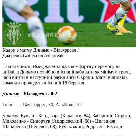
Кадри з матчу Динамо - Вільярреал /
Джерело: twitter.com/villarrealcf
Таким чином,
Вільярреал
здобув комфортну перемогу на
виїзді, а
Динамо
потрібно в Іспанії забивати як мінімум тричі,
щоб вийти в наступний раунд Ліги Європи. Матч-відповідь
команди проведуть в Іспанії 18 березня.
Динамо - Вільярреал
- 0:2
Голи: ... - Пау Торрес, 30, Альбіоль, 52.
Динамо
: Бущан - Кендзьора (Караваєв, 84), Забарний, Сирота,
Миколенко - Сидорчук (Андрієвський, 68) - Циганков,
Шапаренко (Шепелєв, 68), Буяльський, Родрігес - Бесєдін.