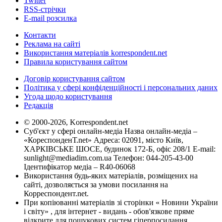
Twitter
RSS-стрічки
E-mail розсилка
Контакти
Реклама на сайті
Використання матеріалів korrespondent.net
Правила користування сайтом
Договір користування сайтом
Політика у сфері конфіденційності і персональних даних
Угода щодо користування
Редакція
© 2000-2026, Korrespondent.net
Суб'єкт у сфері онлайн-медіа Назва онлайн-медіа –
«КореспонденТ.net» Адреса: 02091, місто Київ,
ХАРКІВСЬКЕ ШОСЕ, будинок 172-Б, офіс 208/1 E-mail:
sunlight@mediadim.com.ua
Телефон: 044-205-43-00
Ідентифікатор медіа – R40-06068
Використання будь-яких матеріалів, розміщених на
сайті, дозволяється за умови посилання на
Корреспондент.net.
При копіюванні матеріалів зі сторінки « Новини України
і світу» , для інтернет - видань - обов'язкове пряме
відкрите для пошукових систем гіперпосилання .