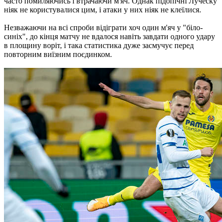
часто помиляючись і втрачаючи м'яч. Однак підопічні Луческу
ніяк не користувалися цим, і атаки у них ніяк не клеїлися.
Незважаючи на всі спроби відіграти хоч один м'яч у "біло-
синіх", до кінця матчу не вдалося навіть завдати одного удару
в площину воріт, і така статистика дуже засмучує перед
повторним виїзним поєдинком.