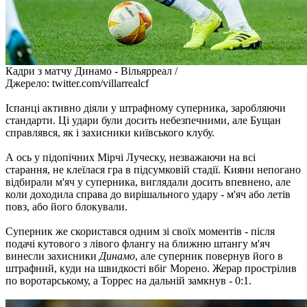
Кадри з матчу Динамо - Вільярреал /
Джерело: twitter.com/villarrealcf
Іспанці активно діяли у штрафному суперника, заробляючи
стандарти. Ці удари були досить небезпечними, але Бущан
справлявся, як і захисники київського клубу.
А ось у підопічних Мірчі Луческу, незважаючи на всі
старання, не клеїлася гра в підсумковій стадії. Кияни непогано
відбирали м'яч у суперника, виглядали досить впевнено, але
коли доходила справа до вирішального удару - м'яч або летів
повз, або його блокували.
Суперник же скористався одним зі своїх моментів - після
подачі кутового з лівого флангу на ближню штангу м'яч
винесли захисники
Динамо
, але суперник повернув його в
штрафний, куди на швидкості вбіг Морено. Жерар прострілив
по воротарському, а Торрес на дальній замкнув - 0:1.