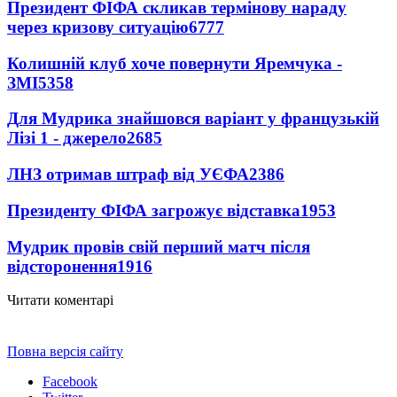
Президент ФІФА скликав термінову нараду
через кризову ситуацію
6777
Колишній клуб хоче повернути Яремчука -
ЗМІ
5358
Для Мудрика знайшовся варіант у французькій
Лізі 1 - джерело
2685
ЛНЗ отримав штраф від УЄФА
2386
Президенту ФІФА загрожує відставка
1953
Мудрик провів свій перший матч після
відсторонення
1916
Читати коментарі
Повна версія сайту
Facebook