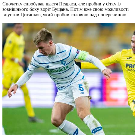
Спочатку спробував щастя Педраса, але пробив у сітку із
зовнішнього боку воріт Бущана. Потім вже свою можливості
впустив Циганков, який пробив головою над поперечиною.