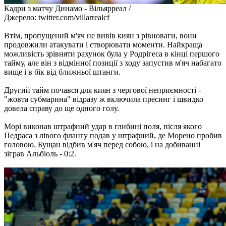
Кадри з матчу Динамо - Вільярреал /
Джерело: twitter.com/villarrealcf
Втім, пропущений м'яч не вивів киян з рівноваги, вони
продовжили атакувати і створювати моменти. Найкраща
можливість зрівняти рахунок була у Родрігеса в кінці першого
тайму, але він з відмінної позиції з ходу запустив м'яч набагато
вище і в бік від ближньої штанги.
Другий тайм почався для киян з чергової неприємності -
"жовта субмарина" відразу ж включила пресинг і швидко
довела справу до ще одного голу.
Морі виконав штрафний удар в глибині поля, після якого
Педраса з лівого флангу подав у штрафний, де Морено пробив
головою. Бущан відбив м'яч перед собою, і на добиванні
зіграв Альбіоль - 0:2.