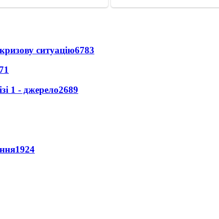
кризову ситуацію
6783
71
і 1 - джерело
2689
ення
1924