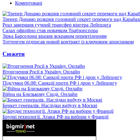
Коментовані
Тренер Динамо розкрив головний секрет перемоги над Караба
Реал завершив гучний трансфер вінгера Лейпцига
Салах офіційно став новачком Трабзонспора
Зірка Барселони вразив яскравим перевтіленням
Тоттенгем підписав новий контракт із ключовим захисником
Сюжети
Вторгнення Росії в Україну. Онлайн
Підсумки 06.08: Санкції проти РФ і дрон у Лейпцигу
Війна на Близькому Сході. Онлайн
Бенкет генералів. Наслідки вибуху в Москві
Брудні технології. Атаки РФ на вибори у Франції