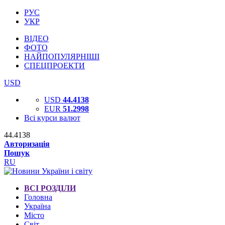
РУС
УКР
ВІДЕО
ФОТО
НАЙПОПУЛЯРНІШІ
СПЕЦПРОЕКТИ
USD
USD
44.4138
EUR
51.2998
Всі курси валют
44.4138
Авторизація
Пошук
RU
ВСІ РОЗДІЛИ
Головна
Україна
Місто
Світ