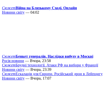
Сюжет
Війна на Близькому Сході. Онлайн
Новини світу
— 04:02
Сюжет
Бенкет генералів. Наслідки вибуху в Москві
Росія новини
— Вчора, 23:58
Сюжет
Брудні технології. Атаки РФ на вибори у Франції
Новини світу
— Вчора, 23:39
Сюжет
Ескалація для Європи. Російський дрон в Лейпцигу
Новини світу
— Вчора, 17:07