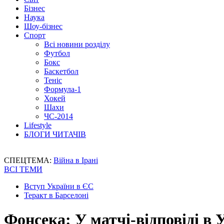
Бізнес
Наука
Шоу-бізнес
Спорт
Всі новини розділу
Футбол
Бокс
Баскетбол
Теніс
Формула-1
Хокей
Шахи
ЧС-2014
Lifestyle
БЛОГИ ЧИТАЧІВ
СПЕЦТЕМА:
Війна в Ірані
ВСІ ТЕМИ
Вступ України в ЄС
Теракт в Барселоні
Фонсека: У матчі-відповіді в 