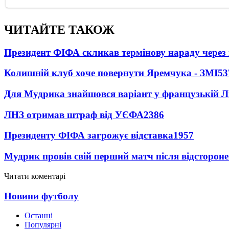
ЧИТАЙТЕ ТАКОЖ
Президент ФІФА скликав термінову нараду через 
Колишній клуб хоче повернути Яремчука - ЗМІ
53
Для Мудрика знайшовся варіант у французькій Ліз
ЛНЗ отримав штраф від УЄФА
2386
Президенту ФІФА загрожує відставка
1957
Мудрик провів свій перший матч після відсторон
Читати коментарі
Новини футболу
Останні
Популярні