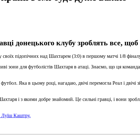
авці донецького клубу зроблять все, щоб
своїх підопічних над Шахтарем (3:0) в першому матчі 1/8 фінал
иві зони для футболістів Шахтаря в атаці. Знаємо, що ця команда
 футбол. Яка в цьому році, нагадаю, двічі перемогла Реал і двічі
хтаря і з якими добре знайомий. Це сильні гравці, і вони зробля
 Луїш Каштру.