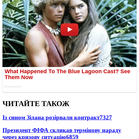
ЧИТАЙТЕ ТАКОЖ
Із сином Зідана розірвали контракт
7327
Президент ФІФА скликав термінову нараду
через кризову ситуацію
6859