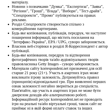
матеріалу.
Новини з позначками "Думка", "Експертиза", "Заява",
"Регіони", "Гроші", "Влада", "Вибори", "Тест-драйв",
"Спецпроекти", "Промо" публікуються на правах
реклами.
Розділ Спецпроекти створюється спільно з
комерційними партнерами.
Будь яке копіювання, публікація, передрук, чи наступне
поширення інформації, що містить посилання на
"Інтерфакс-Україна", EPA / UPG, суворо забороняється.
Власник веб-сторінки в розділі Я-Корреспондент є автор
публікації.
Будь-яке копіювання, передрук та відтворення
фотографічних творів та/або аудіовізуальних творів
правовласника Getty Images - суворо забороняється.
Матеріали сайту korrespondent.net призначені для осіб
старше 21 року (21+). Участь в азартних іграх може
викликати ігрову залежність. Дотримуйтесь правил
(принципів) відповідальної гри. При виявленні перших
ознак залежності негайно зверніться до спеціаліста.
Пам'ятайте, що участь в азартних іграх не може бути
джерелом доходів або альтернативою роботі.
Інформаційний ресурс korrespondent.net не проводить
ігри на реальні та/або віртуальні гроші, також сайт не
приймає ні в якій формі оплату ставок та інших