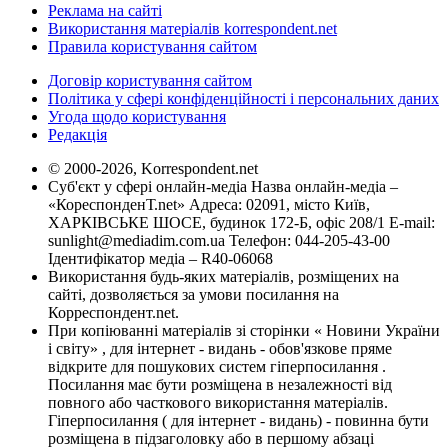
Реклама на сайті
Використання матеріалів korrespondent.net
Правила користування сайтом
Договір користування сайтом
Політика у сфері конфіденційності і персональних даних
Угода щодо користування
Редакція
© 2000-2026, Korrespondent.net
Суб'єкт у сфері онлайн-медіа Назва онлайн-медіа –
«КореспонденТ.net» Адреса: 02091, місто Київ,
ХАРКІВСЬКЕ ШОСЕ, будинок 172-Б, офіс 208/1 E-mail:
sunlight@mediadim.com.ua
Телефон: 044-205-43-00
Ідентифікатор медіа – R40-06068
Використання будь-яких матеріалів, розміщених на
сайті, дозволяється за умови посилання на
Корреспондент.net.
При копіюванні матеріалів зі сторінки « Новини України
і світу» , для інтернет - видань - обов'язкове пряме
відкрите для пошукових систем гіперпосилання .
Посилання має бути розміщена в незалежності від
повного або часткового використання матеріалів.
Гіперпосилання ( для інтернет - видань) - повинна бути
розміщена в підзаголовку або в першому абзаці