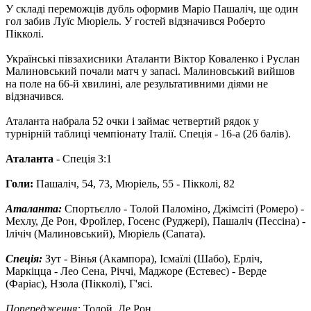
У складі переможців дубль оформив Маріо Пашаліч, ще один
гол забив Луїс Мюріель. У гостей відзначився Роберто
Пікколі.
Українські півзахисники Аталанти Віктор Коваленко і Руслан
Малиновський почали матч у запасі. Малиновський вийшов
на поле на 66-й хвилині, але результативними діями не
відзначився.
Аталанта набрала 52 очки і займає четвертий рядок у
турнірній таблиці чемпіонату Італії. Спеція - 16-а (26 балів).
Аталанта
- Спеція 3:1
Голи:
Пашаліч, 54, 73, Мюріель, 55 - Пікколі, 82
Аталанта:
Спортьєлло - Толой Паломіно, Джімсіті (Ромеро) -
Мехлу, Де Рон, Фройлер, Госенс ​​(Руджері), Пашаліч (Пессіна) -
Ілічіч (Малиновський), Мюріель (Сапата).
Спеція:
Зут - Вінья (Акампора), Ісмаїлі (Шабо), Ерліч,
Маркіцца - Лео Сена, Річчі, Маджоре (Естевес) - Верде
(Фаріас), Нзола (Пікколі), Г'ясі.
Попередження:
Толой, Де Рон.