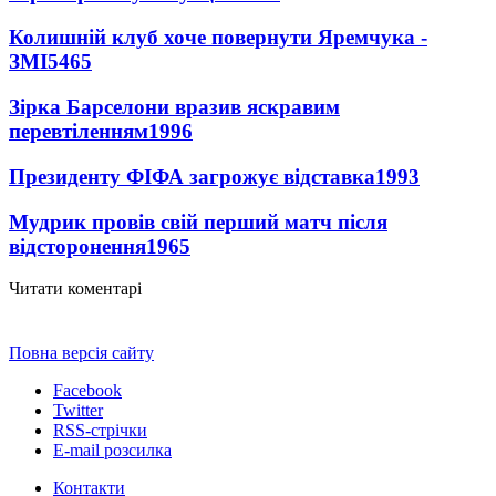
Колишній клуб хоче повернути Яремчука -
ЗМІ
5465
Зірка Барселони вразив яскравим
перевтіленням
1996
Президенту ФІФА загрожує відставка
1993
Мудрик провів свій перший матч після
відсторонення
1965
Читати коментарі
Повна версія сайту
Facebook
Twitter
RSS-стрічки
E-mail розсилка
Контакти