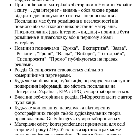
При копіюванні матеріалів зі сторінки « Новини України
і світу» , для інтернет - видань - обов'язкове пряме
відкрите для пошукових систем гіперпосилання .
Посилання має бути розміщена в незалежності від
повного або часткового використання матеріалів.
Гіперпосилання ( для інтернет - видань) - повинна бути
розміщена в підзаголовку або в першому абзаці
матеріалу.
Новини з позначками "Думка", "Експертиза", "Заява",
"Регіони", "Гроші", "Влада", "Вибори", "Тест-драйв",
"Спецпроекти", "Промо" публікуються на правах
реклами.
Розділ Спецпроекти створюється спільно з
комерційними партнерами.
Будь яке копіювання, публікація, передрук, чи наступне
поширення інформації, що містить посилання на
"Інтерфакс-Україна", EPA / UPG, суворо забороняється.
Власник веб-сторінки в розділі Я-Корреспондент є автор
публікації.
Будь-яке копіювання, передрук та відтворення
фотографічних творів та/або аудіовізуальних творів
правовласника Getty Images - суворо забороняється.
Матеріали сайту korrespondent.net призначені для осіб
старше 21 року (21+). Участь в азартних іграх може
викликати ігрову залежність. Дотримуйтесь правил