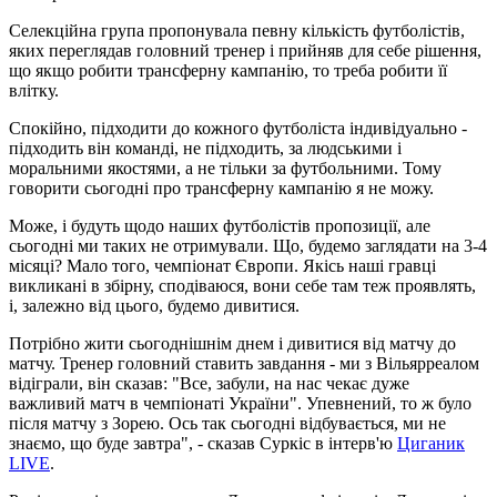
Селекційна група пропонувала певну кількість футболістів,
яких переглядав головний тренер і прийняв для себе рішення,
що якщо робити трансферну кампанію, то треба робити її
влітку.
Спокійно, підходити до кожного футболіста індивідуально -
підходить він команді, не підходить, за людськими і
моральними якостями, а не тільки за футбольними. Тому
говорити сьогодні про трансферну кампанію я не можу.
Може, і будуть щодо наших футболістів пропозиції, але
сьогодні ми таких не отримували. Що, будемо заглядати на 3-4
місяці? Мало того, чемпіонат Європи. Якісь наші гравці
викликані в збірну, сподіваюся, вони себе там теж проявлять,
і, залежно від цього, будемо дивитися.
Потрібно жити сьогоднішнім днем ​​і дивитися від матчу до
матчу. Тренер головний ставить завдання - ми з Вільярреалом
відіграли, він сказав: "Все, забули, на нас чекає дуже
важливий матч в чемпіонаті України". Упевнений, то ж було
після матчу з Зорею. Ось так сьогодні відбувається, ми не
знаємо, що буде завтра", - сказав Суркіс в інтерв'ю
Циганик
LIVE
.