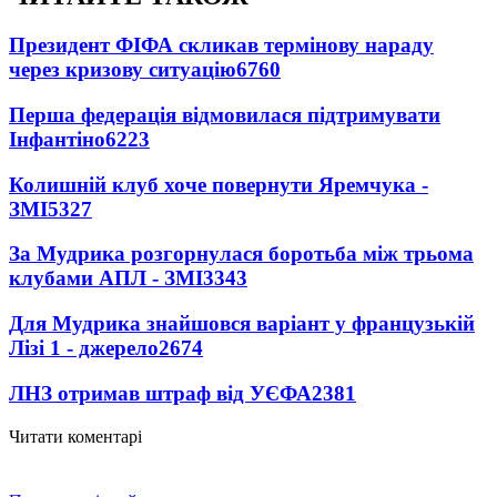
Президент ФІФА скликав термінову нараду
через кризову ситуацію
6760
Перша федерація відмовилася підтримувати
Інфантіно
6223
Колишній клуб хоче повернути Яремчука -
ЗМІ
5327
За Мудрика розгорнулася боротьба між трьома
клубами АПЛ - ЗМІ
3343
Для Мудрика знайшовся варіант у французькій
Лізі 1 - джерело
2674
ЛНЗ отримав штраф від УЄФА
2381
Читати коментарі