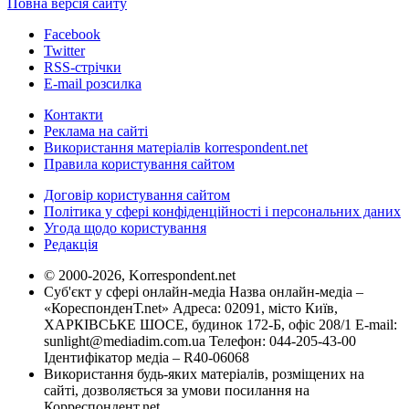
Повна версія сайту
Facebook
Twitter
RSS-стрічки
E-mail розсилка
Контакти
Реклама на сайті
Використання матеріалів korrespondent.net
Правила користування сайтом
Договір користування сайтом
Політика у сфері конфіденційності і персональних даних
Угода щодо користування
Редакція
© 2000-2026, Korrespondent.net
Суб'єкт у сфері онлайн-медіа Назва онлайн-медіа –
«КореспонденТ.net» Адреса: 02091, місто Київ,
ХАРКІВСЬКЕ ШОСЕ, будинок 172-Б, офіс 208/1 E-mail:
sunlight@mediadim.com.ua
Телефон: 044-205-43-00
Ідентифікатор медіа – R40-06068
Використання будь-яких матеріалів, розміщених на
сайті, дозволяється за умови посилання на
Корреспондент.net.