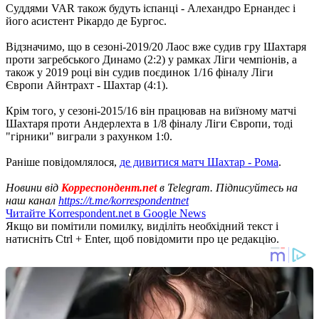
Суддями VAR також будуть іспанці - Алехандро Ернандес і
його асистент Рікардо де Бургос.
Відзначимо, що в сезоні-2019/20 Лаос вже судив гру Шахтаря
проти загребського Динамо (2:2) у рамках Ліги чемпіонів, а
також у 2019 році він судив поєдинок 1/16 фіналу Ліги
Європи Айнтрахт - Шахтар (4:1).
Крім того, у сезоні-2015/16 він працював на виїзному матчі
Шахтаря проти Андерлехта в 1/8 фіналу Ліги Європи, тоді
"гірники" виграли з рахунком 1:0.
Раніше повідомлялося,
де дивитися матч Шахтар - Рома
.
Новини від
Корреспондент.net
в Telegram. Підписуйтесь на
наш канал
https://t.me/korrespondentnet
Читайте Korrespondent.net в Google News
Якщо ви помітили помилку, виділіть необхідний текст і
натисніть Ctrl + Enter, щоб повідомити про це редакцію.