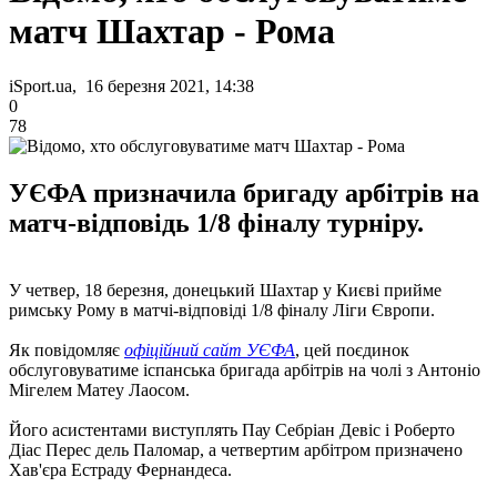
матч Шахтар - Рома
iSport.ua, 16 березня 2021, 14:38
0
78
УЄФА призначила бригаду арбітрів на
матч-відповідь 1/8 фіналу турніру.
У четвер, 18 березня, донецький Шахтар у Києві прийме
римську Рому в матчі-відповіді 1/8 фіналу Ліги Європи.
Як повідомляє
офіційний сайт УЄФА
, цей поєдинок
обслуговуватиме іспанська бригада арбітрів на чолі з Антоніо
Мігелем Матеу Лаосом.
Його асистентами виступлять Пау Себріан Девіс і Роберто
Діас Перес дель Паломар, а четвертим арбітром призначено
Хав'єра Естраду Фернандеса.