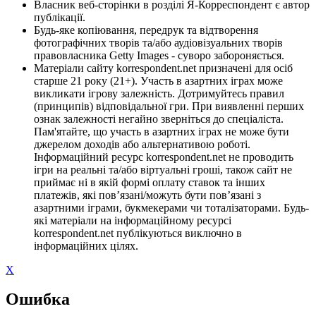
Власник веб-сторінки в розділі Я-Корреспондент є автор
публікації.
Будь-яке копіювання, передрук та відтворення
фотографічних творів та/або аудіовізуальних творів
правовласника Getty Images - суворо забороняється.
Матеріали сайту korrespondent.net призначені для осіб
старше 21 року (21+). Участь в азартних іграх може
викликати ігрову залежність. Дотримуйтесь правил
(принципів) відповідальної гри. При виявленні перших
ознак залежності негайно зверніться до спеціаліста.
Пам'ятайте, що участь в азартних іграх не може бути
джерелом доходів або альтернативою роботі.
Інформаційний ресурс korrespondent.net не проводить
ігри на реальні та/або віртуальні гроші, також сайт не
приймає ні в якій формі оплату ставок та інших
платежів, які пов’язані/можуть бути пов’язані з
азартними іграми, букмекерами чи тоталізаторами. Будь-
які матеріали на інформаційному ресурсі
korrespondent.net публікуються виключно в
інформаційних цілях.
X
Ошибка