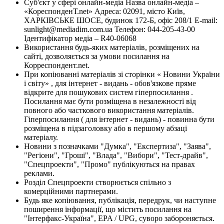
Суб'єкт у сфері онлайн-медіа Назва онлайн-медіа –
«КореспонденТ.net» Адреса: 02091, місто Київ,
ХАРКІВСЬКЕ ШОСЕ, будинок 172-Б, офіс 208/1 E-mail:
sunlight@mediadim.com.ua
Телефон: 044-205-43-00
Ідентифікатор медіа – R40-06068
Використання будь-яких матеріалів, розміщених на
сайті, дозволяється за умови посилання на
Корреспондент.net.
При копіюванні матеріалів зі сторінки « Новини України
і світу» , для інтернет - видань - обов'язкове пряме
відкрите для пошукових систем гіперпосилання .
Посилання має бути розміщена в незалежності від
повного або часткового використання матеріалів.
Гіперпосилання ( для інтернет - видань) - повинна бути
розміщена в підзаголовку або в першому абзаці
матеріалу.
Новини з позначками "Думка", "Експертиза", "Заява",
"Регіони", "Гроші", "Влада", "Вибори", "Тест-драйв",
"Спецпроекти", "Промо" публікуються на правах
реклами.
Розділ Спецпроекти створюється спільно з
комерційними партнерами.
Будь яке копіювання, публікація, передрук, чи наступне
поширення інформації, що містить посилання на
"Інтерфакс-Україна", EPA / UPG, суворо забороняється.