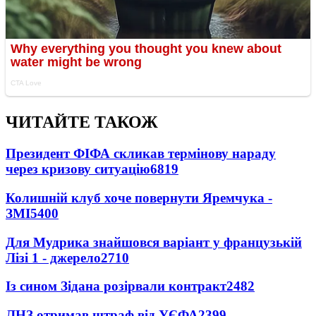
ЧИТАЙТЕ ТАКОЖ
Президент ФІФА скликав термінову нараду
через кризову ситуацію
6819
Колишній клуб хоче повернути Яремчука -
ЗМІ
5400
Для Мудрика знайшовся варіант у французькій
Лізі 1 - джерело
2710
Із сином Зідана розірвали контракт
2482
ЛНЗ отримав штраф від УЄФА
2399