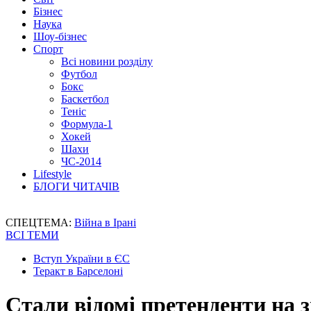
Бізнес
Наука
Шоу-бізнес
Спорт
Всі новини розділу
Футбол
Бокс
Баскетбол
Теніс
Формула-1
Хокей
Шахи
ЧС-2014
Lifestyle
БЛОГИ ЧИТАЧІВ
СПЕЦТЕМА:
Війна в Ірані
ВСІ ТЕМИ
Вступ України в ЄС
Теракт в Барселоні
Стали відомі претенденти на