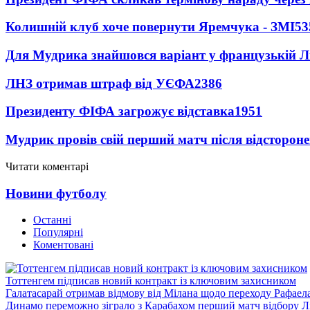
Колишній клуб хоче повернути Яремчука - ЗМІ
53
Для Мудрика знайшовся варіант у французькій Ліз
ЛНЗ отримав штраф від УЄФА
2386
Президенту ФІФА загрожує відставка
1951
Мудрик провів свій перший матч після відсторон
Читати коментарі
Новини футболу
Останні
Популярні
Коментовані
Тоттенгем підписав новий контракт із ключовим захисником
Галатасарай отримав відмову від Мілана щодо переходу Рафаел
Динамо переможно зіграло з Карабахом перший матч відбору Л