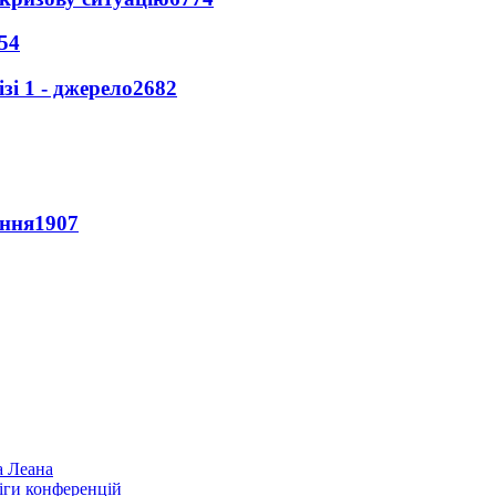
54
і 1 - джерело
2682
ення
1907
а Леана
іги конференцій