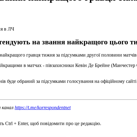
етендують на звання найкращого цього т
найкращого гравця тижня за підсумками другої половини матчів 
айкращими в матчах - півзахисники Кевін Де Брейне (Манчестер Сі
нів буде обраний за підсумками голосування на офіційному сайт
ш канал
https://t.me/korrespondentnet
ь Ctrl + Enter, щоб повідомити про це редакцію.