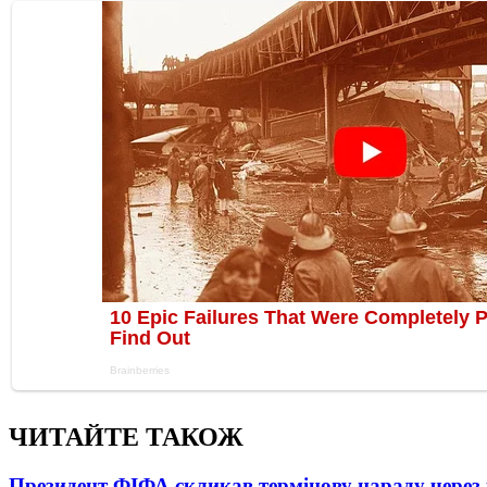
ЧИТАЙТЕ ТАКОЖ
Президент ФІФА скликав термінову нараду через 