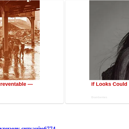
кризову ситуацію
6774