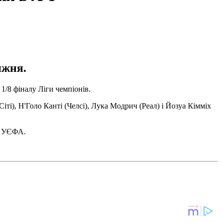
ижня.
1/8 фіналу Ліги чемпіонів.
ті), Н'Голо Канті (Челсі), Лука Модрич (Реал) і Йозуа Кімміх
і УЄФА.