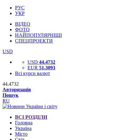
РУС
УКР
ВІДЕО
ФОТО
НАЙПОПУЛЯРНІШІ
СПЕЦПРОЕКТИ
USD
USD
44.4732
EUR
51.3093
Всі курси валют
44.4732
Авторизація
Пошук
RU
ВСІ РОЗДІЛИ
Головна
Україна
Місто
Світ