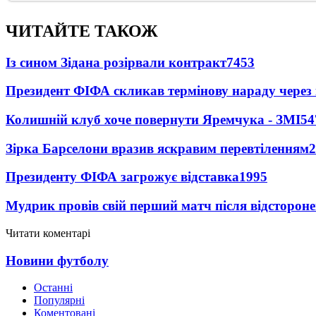
ЧИТАЙТЕ ТАКОЖ
Із сином Зідана розірвали контракт
7453
Президент ФІФА скликав термінову нараду через 
Колишній клуб хоче повернути Яремчука - ЗМІ
54
Зірка Барселони вразив яскравим перевтіленням
2
Президенту ФІФА загрожує відставка
1995
Мудрик провів свій перший матч після відсторон
Читати коментарі
Новини футболу
Останні
Популярні
Коментовані