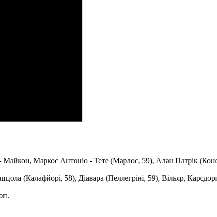
 - Майкон, Маркос Антоніо - Тете (Марлос, 59), Алан Патрік (Коно
аццола (Калафйорі, 58), Діавара (Пеллегріні, 59), Вільяр, Карсдор
оп.