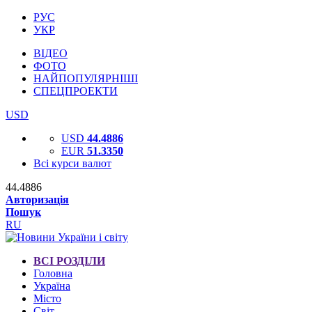
РУС
УКР
ВІДЕО
ФОТО
НАЙПОПУЛЯРНІШІ
СПЕЦПРОЕКТИ
USD
USD
44.4886
EUR
51.3350
Всі курси валют
44.4886
Авторизація
Пошук
RU
ВСІ РОЗДІЛИ
Головна
Україна
Місто
Світ