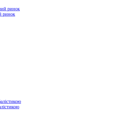
й ринок
балістикою