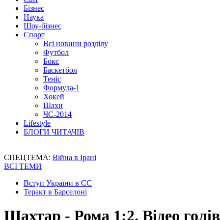
Бізнес
Наука
Шоу-бізнес
Спорт
Всі новини розділу
Футбол
Бокс
Баскетбол
Теніс
Формула-1
Хокей
Шахи
ЧС-2014
Lifestyle
БЛОГИ ЧИТАЧІВ
СПЕЦТЕМА:
Війна в Ірані
ВСІ ТЕМИ
Вступ України в ЄС
Теракт в Барселоні
Шахтар - Рома 1:2. Відео голі