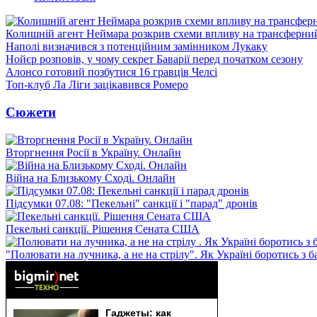
Колишній агент Неймара розкрив схеми впливу на трансферни
Наполі визначився з потенційним замінником Лукаку
Нойєр розповів, у чому секрет Баварії перед початком сезону
Алонсо готовий позбутися 16 гравців Челсі
Топ-клуб Ла Ліги зацікавився Ромеро
Сюжети
Вторгнення Росії в Україну. Онлайн
Війна на Близькому Сході. Онлайн
Підсумки 07.08: "Пекельні" санкції і "парад" дронів
Пекельні санкції. Рішення Сената США
"Полювати на лучника, а не на стрілу". Як Україні боротись з 