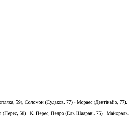
пляка, 59), Соломон (Судаков, 77) - Мораес (Дентіньйо, 77).
п (Перес, 58) - К. Перес, Педро (Ель-Шаараві, 75) - Майораль.