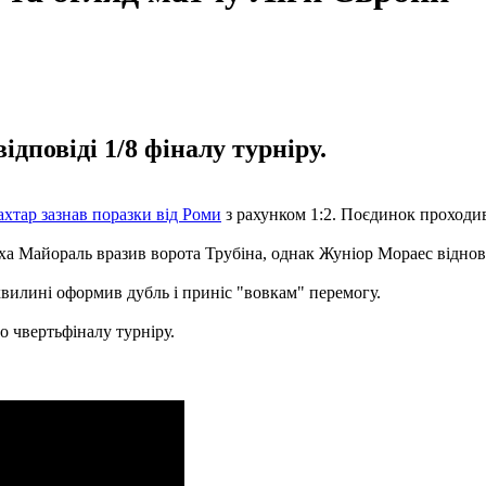
дповіді 1/8 фіналу турніру.
хтар зазнав поразки від Роми
з рахунком 1:2. Поєдинок проходи
ха Майораль вразив ворота Трубіна, однак Жуніор Мораес віднови
 хвилині оформив дубль і приніс "вовкам" перемогу.
 чвертьфіналу турніру.