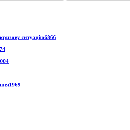
кризову ситуацію
6866
74
004
ення
1969