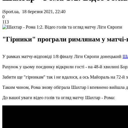
iSport.ua, 18 березня 2021, 22:40
0
113
"Гірники" програли римлянам у матчі-ві
У рамках матчу-відповіді 1/8 фіналу Ліги Європи донецький
Ша
Рахунок у цьому поєдинку відкрили гості - на 48-й хвилині Бор
Забити ще "гірникам" так і не вдалося, а ось Майораль на 72-й
Таким чином, Рома знову обіграла Шахтар і впевнено вийшла до
До вашої уваги відео голів та огляд матчу Шахтар - Рома: