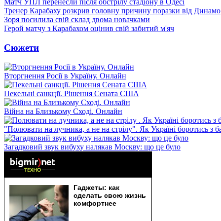
Матч УПЛ перенесли після обстрілу стадіону в Одесі
Тренер Карабаху розкрив головну причину поразки від Динамо
Зоря посилила свій склад двома новачками
Герой матчу з Карабахом оцінив свій забитий м'яч
Сюжети
Вторгнення Росії в Україну. Онлайн
Пекельні санкції. Рішення Сената США
Війна на Близькому Сході. Онлайн
"Полювати на лучника, а не на стрілу". Як Україні боротись з 
Загадковий звук вибуху налякав Москву: що це було