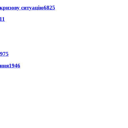
кризову ситуацію
6825
11
975
ення
1946