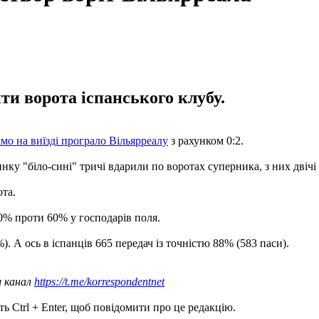
ити ворота іспанського клубу.
мо на виїзді програло Вільярреалу
з рахунком 0:2.
нку "біло-сині" тричі вдарили по воротах суперника, з них двічі 
ота.
0% проти 60% у господарів поля.
). А ось в іспанців 665 передач із точністю 88% (583 паси).
ш канал
https://t.me/korrespondentnet
ь Ctrl + Enter, щоб повідомити про це редакцію.