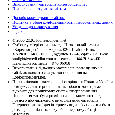
Використання матеріалів korrespondent.net
Правила користування сайтом
Договір користування сайтом
Політика у сфері конфіденційності і персональних даних
Угода щодо користування
Редакція
© 2000-2026, Korrespondent.net
Суб'єкт у сфері онлайн-медіа Назва онлайн-медіа –
«КореспонденТ.net» Адреса: 02091, місто Київ,
ХАРКІВСЬКЕ ШОСЕ, будинок 172-Б, офіс 208/1 E-mail:
sunlight@mediadim.com.ua
Телефон: 044-205-43-00
Ідентифікатор медіа – R40-06068
Використання будь-яких матеріалів, розміщених на
сайті, дозволяється за умови посилання на
Корреспондент.net.
При копіюванні матеріалів зі сторінки « Новини України
і світу» , для інтернет - видань - обов'язкове пряме
відкрите для пошукових систем гіперпосилання .
Посилання має бути розміщена в незалежності від
повного або часткового використання матеріалів.
Гіперпосилання ( для інтернет - видань) - повинна бути
розміщена в підзаголовку або в першому абзаці
матеріалу.