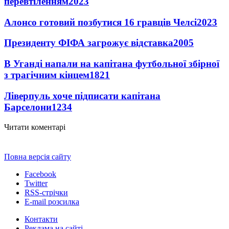
перевтіленням
2023
Алонсо готовий позбутися 16 гравців Челсі
2023
Президенту ФІФА загрожує відставка
2005
В Уганді напали на капітана футбольної збірної
з трагічним кінцем
1821
Ліверпуль хоче підписати капітана
Барселони
1234
Читати коментарі
Повна версія сайту
Facebook
Twitter
RSS-стрічки
E-mail розсилка
Контакти
Реклама на сайті