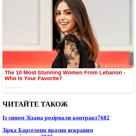
ЧИТАЙТЕ ТАКОЖ
Із сином Зідана розірвали контракт
7682
Зірка Барселони вразив яскравим