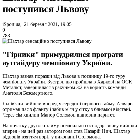
поступився Львову
iSport.ua, 21 березня 2021, 19:05
0
783
"Гірники" примудрилися програти
аутсайдеру чемпіонату України.
Шахтар зазнав поразки від Львова в поєдинку 19-го туру
чемпіонату України. Зустріч, що пройшла в Харкові на ОСК
Металіст, завершилася з рахунком 3:2 на користь команди
Анатолія Безсмертного.
Львів'яни вийшли вперед у середині першого тайму. Алваро
отримав пас з флангу і забив м'яч у сітку з близької відстані.
Через сім хвилин Манор Соломон відновив паритет.
На початку другого тайму номінальні господарі знову вийшли
вперед - на цей раз автором гола став Назарій Нич. Шахтар
відповів взяттям воріт у виконанні Соломона.