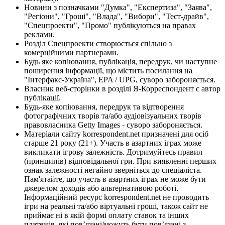
Новини з позначками "Думка", "Експертиза", "Заява",
"Регіони", "Гроші", "Влада", "Вибори", "Тест-драйв",
"Спецпроекти", "Промо" публікуються на правах
реклами.
Розділ Спецпроекти створюється спільно з
комерційними партнерами.
Будь яке копіювання, публікація, передрук, чи наступне
поширення інформації, що містить посилання на
"Інтерфакс-Україна", EPA / UPG, суворо забороняється.
Власник веб-сторінки в розділі Я-Корреспондент є автор
публікації.
Будь-яке копіювання, передрук та відтворення
фотографічних творів та/або аудіовізуальних творів
правовласника Getty Images - суворо забороняється.
Матеріали сайту korrespondent.net призначені для осіб
старше 21 року (21+). Участь в азартних іграх може
викликати ігрову залежність. Дотримуйтесь правил
(принципів) відповідальної гри. При виявленні перших
ознак залежності негайно зверніться до спеціаліста.
Пам'ятайте, що участь в азартних іграх не може бути
джерелом доходів або альтернативою роботі.
Інформаційний ресурс korrespondent.net не проводить
ігри на реальні та/або віртуальні гроші, також сайт не
приймає ні в якій формі оплату ставок та інших
платежів, які пов’язані/можуть бути пов’язані з