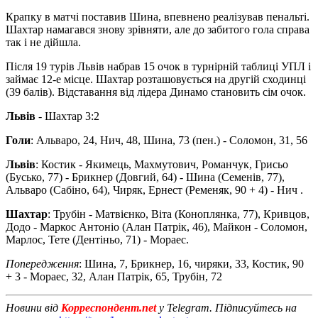
Крапку в матчі поставив Шина, впевнено реалізував пенальті.
Шахтар намагався знову зрівняти, але до забитого гола справа
так і не дійшла.
Після 19 турів Львів набрав 15 очок в турнірній таблиці УПЛ і
займає 12-е місце. Шахтар розташовується на другій сходинці
(39 балів). Відставання від лідера Динамо становить сім очок.
Львів
- Шахтар 3:2
Голи
: Альваро, 24, Нич, 48, Шина, 73 (пен.) - Соломон, 31, 56
Львів
: Костик - Якимець, Махмутович, Романчук, Грисьо
(Бусько, 77) - Брикнер (Довгий, 64) - Шина (Семенів, 77),
Альваро (Сабіно, 64), Чиряк, Ернест (Ременяк, 90 + 4) - Нич .
Шахтар
: Трубін - Матвієнко, Віта (Коноплянка, 77), Кривцов,
Додо - Маркос Антоніо (Алан Патрік, 46), Майкон - Соломон,
Марлос, Тете (Дентіньо, 71) - Мораес.
Попередження
: Шина, 7, Брикнер, 16, чиряки, 33, Костик, 90
+ 3 - Мораес, 32, Алан Патрік, 65, Трубін, 72
Новини від
Корреспондент.net
у Telegram. Підписуйтесь на