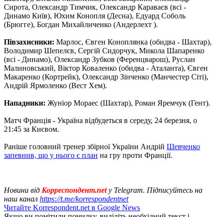
Сирота, Олександр Тимчик, Олександр Караваєв (всі -
Динамо Київ), Юхим Конопля (Десна), Едуард Соболь
(Брюгге), Богдан Михайличенко (Андерлехт ).
Півзахисники:
Марлос, Євген Коноплянка (обидва - Шахтар),
Володимир Шепелєв, Сергій Сидорчук, Микола Шапаренко
(всі - Динамо), Олександр Зубков (Ференцварош), Руслан
Малиновський, Віктор Коваленко (обидва - Аталанта), Євген
Макаренко (Кортрейк), Олександр Зінченко (Манчестер Сіті),
Андрій Ярмоленко (Вест Хем).
Нападники:
Жуніор Мораес (Шахтар), Роман Яремчук (Гент).
Матч Франція - Україна відбудеться в середу, 24 березня, о
21:45 за Києвом.
Раніше головний тренер збірної України Андрій
Шевченко
запевнив, що у нього є план
на гру проти Франції.
Новини від
Корреспондент.net
у Telegram. Підписуйтесь на
наш канал
https://t.me/korrespondentnet
Читайте Korrespondent.net в Google News
Якщо ви помітили помилку, виділіть необхідний текст і