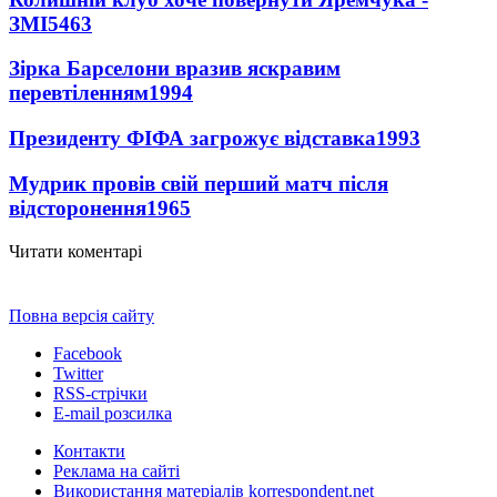
ЗМІ
5463
Зірка Барселони вразив яскравим
перевтіленням
1994
Президенту ФІФА загрожує відставка
1993
Мудрик провів свій перший матч після
відсторонення
1965
Читати коментарі
Повна версія сайту
Facebook
Twitter
RSS-стрічки
E-mail розсилка
Контакти
Реклама на сайті
Використання матеріалів korrespondent.net