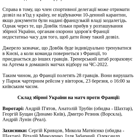
Справа в тому, що член спортивної делегації може отримати
дозвіл на в'їзд у країну, не відбуваючи 10-денний карантин,
якщо документи були надані французькій владі заздалегідь.
Однак через те, що Довбік тільки прибув у розташування
збірної України, органам охорони здоров'я Франції
недостатньо часу для того, щоб дати йому такий дозвіл.
Джерело зазначає, що Довбік буде індивідуально тренуватися
в Києві, а коли команда повернеться з Франції, то
приєднається до інших гравців. Тренерський штаб розраховує
на Артема в домашніх матчах відбору на ЧС-2022.
Таким чином, до Франції полетять 28 гравців. Вони вирушать
у Париж чартерним рейсом у вівторок, 23 березня, о 16:00 за
київським часом.
Склад збірної України на матч проти Франції:
Воротарі:
Андрій П'ятов, Анатолій Трубін (обидва - Шахтар),
Георгій Бущан (Динамо Київ), Дмитро Резник (Ворскла),
Андрій Лунін (Реал).
Захисники:
Сергій Кривцов, Микола Матвієнко (обидва -
Шахтар), Віталій Миколенко, Ілля Забарний, Олександр