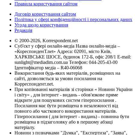
Правила користування сайтом
Договір користування сайтом
Політика у сфері конфіденційності і персональних даних
Угода щодо користування
Редакція
© 2000-2026, Korrespondent.net
Суб'єкт у сфері онлайн-медіа Назва онлайн-медіа –
«КореспонденТ.net» Адреса: 02091, місто Київ,
ХАРКІВСЬКЕ ШОСЕ, будинок 172-Б, офіс 208/1 E-mail:
sunlight@mediadim.com.ua
Телефон: 044-205-43-00
Ідентифікатор медіа – R40-06068
Використання будь-яких матеріалів, розміщених на
сайті, дозволяється за умови посилання на
Корреспондент.net.
При копіюванні матеріалів зі сторінки « Новини України
і світу» , для інтернет - видань - обов'язкове пряме
відкрите для пошукових систем гіперпосилання .
Посилання має бути розміщена в незалежності від
повного або часткового використання матеріалів.
Гіперпосилання ( для інтернет - видань) - повинна бути
розміщена в підзаголовку або в першому абзаці
матеріалу.
Новини з позначками "Думка", "Експертиза", "Заява",