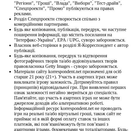
"Регіони", "Гроші", "Влада", "Вибори", "Тест-драйв",
"Спецпроекти", "Промо" публікуються на правах
реклами.
Розділ Спецпроекти створюється спільно з
комерційними партнерами.
Будь яке копіювання, публікація, передрук, чи наступне
поширення інформації, що містить посилання на
"Інтерфакс-Україна", EPA / UPG, суворо забороняється.
Власник веб-сторінки в розділі Я-Корреспондент є автор
публікації.
Будь-яке копіювання, передрук та відтворення
фотографічних творів та/або аудіовізуальних творів
правовласника Getty Images - суворо забороняється.
Матеріали сайту korrespondent.net призначені для осіб
старше 21 року (21+). Участь в азартних іграх може
викликати ігрову залежність. Дотримуйтесь правил
(принципів) відповідальної гри. При виявленні перших
ознак залежності негайно зверніться до спеціаліста.
Пам'ятайте, що участь в азартних іграх не може бути
джерелом доходів або альтернативою роботі.
Інформаційний ресурс korrespondent.net не проводить
ігри на реальні та/або віртуальні гроші, також сайт не
приймає ні в якій формі оплату ставок та інших
платежів, які пов’язані/можуть бути пов’язані з
азартними іграми, букмекерами чи тоталізаторами. Будь-