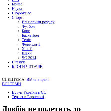
Бізнес
Наука
Шоу-бізнес
Спорт
Всі новини розділу
Футбол
Бокс
Баскетбол
Теніс
Формула-1
Хокей
Шахи
ЧС-2014
Lifestyle
БЛОГИ ЧИТАЧІВ
СПЕЦТЕМА:
Війна в Ірані
ВСІ ТЕМИ
Вступ України в ЄС
Теракт в Барселоні
Довбік не полетить до