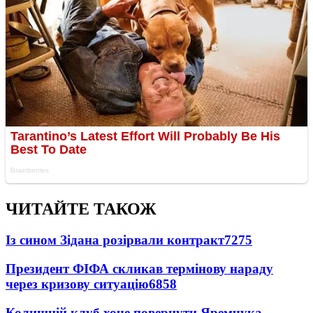
ЧИТАЙТЕ ТАКОЖ
Із сином Зідана розірвали контракт
7275
Президент ФІФА скликав термінову нараду
через кризову ситуацію
6858
Колишній клуб хоче повернути Яремчука -