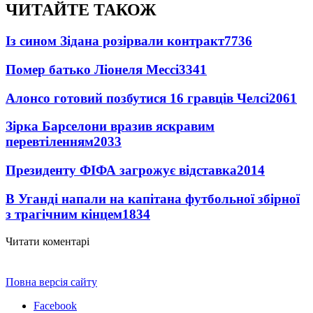
ЧИТАЙТЕ ТАКОЖ
Із сином Зідана розірвали контракт
7736
Помер батько Ліонеля Мессі
3341
Алонсо готовий позбутися 16 гравців Челсі
2061
Зірка Барселони вразив яскравим
перевтіленням
2033
Президенту ФІФА загрожує відставка
2014
В Уганді напали на капітана футбольної збірної
з трагічним кінцем
1834
Читати коментарі
Повна версія сайту
Facebook