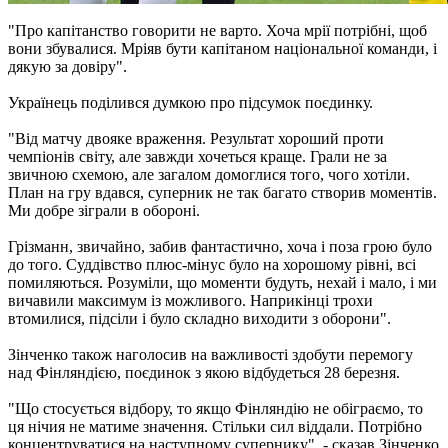
"Про капітанство говорити не варто. Хоча мрії потрібні, щоб
вони збувалися. Мріяв бути капітаном національної команди, і
дякую за довіру".
Українець поділився думкою про підсумок поєдинку.
"Від матчу двояке враження. Результат хороший проти
чемпіонів світу, але завжди хочеться краще. Грали не за
звичною схемою, але загалом домоглися того, чого хотіли.
План на гру вдався, суперник не так багато створив моментів.
Ми добре зіграли в обороні.
Грізманн, звичайно, забив фантастично, хоча і поза грою було
до того. Суддівство плюс-мінус було на хорошому рівні, всі
помиляються. Розуміли, що моменти будуть, нехай і мало, і ми
вичавили максимум із можливого. Наприкінці трохи
втомилися, підсіли і було складно виходити з оборони".
Зінченко також наголосив на важливості здобути перемогу
над Фінляндією, поєдинок з якою відбудеться 28 березня.
"Що стосується відбору, то якщо Фінляндію не обіграємо, то
ця нічия не матиме значення. Стільки сил віддали. Потрібно
концентруватися на наступному супернику", - сказав Зінченко