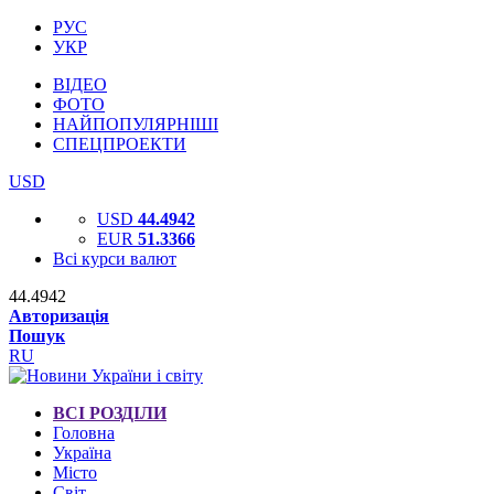
РУС
УКР
ВІДЕО
ФОТО
НАЙПОПУЛЯРНІШІ
СПЕЦПРОЕКТИ
USD
USD
44.4942
EUR
51.3366
Всі курси валют
44.4942
Авторизація
Пошук
RU
ВСІ РОЗДІЛИ
Головна
Україна
Місто
Світ