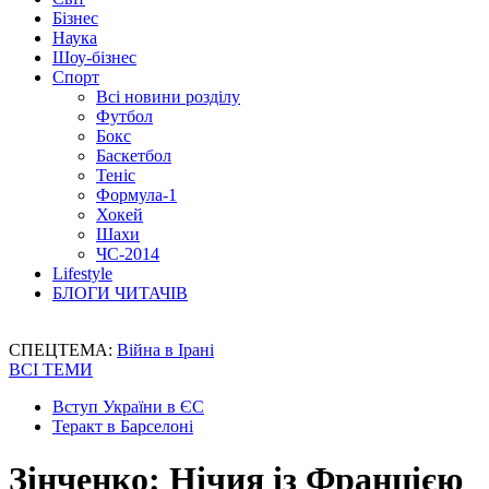
Бізнес
Наука
Шоу-бізнес
Спорт
Всі новини розділу
Футбол
Бокс
Баскетбол
Теніс
Формула-1
Хокей
Шахи
ЧС-2014
Lifestyle
БЛОГИ ЧИТАЧІВ
СПЕЦТЕМА:
Війна в Ірані
ВСІ ТЕМИ
Вступ України в ЄС
Теракт в Барселоні
Зінченко: Нічия із Францією