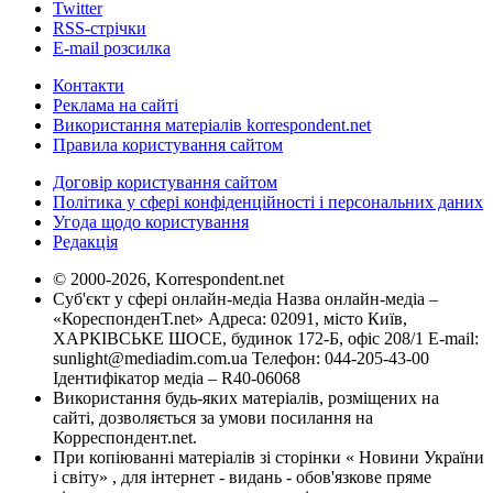
Twitter
RSS-стрічки
E-mail розсилка
Контакти
Реклама на сайті
Використання матеріалів korrespondent.net
Правила користування сайтом
Договір користування сайтом
Політика у сфері конфіденційності і персональних даних
Угода щодо користування
Редакція
© 2000-2026, Korrespondent.net
Суб'єкт у сфері онлайн-медіа Назва онлайн-медіа –
«КореспонденТ.net» Адреса: 02091, місто Київ,
ХАРКІВСЬКЕ ШОСЕ, будинок 172-Б, офіс 208/1 E-mail:
sunlight@mediadim.com.ua
Телефон: 044-205-43-00
Ідентифікатор медіа – R40-06068
Використання будь-яких матеріалів, розміщених на
сайті, дозволяється за умови посилання на
Корреспондент.net.
При копіюванні матеріалів зі сторінки « Новини України
і світу» , для інтернет - видань - обов'язкове пряме