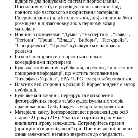
відкрите для пошукових систем гіперпосилання .
Посилання має бути розміщена в незалежності від
повного або часткового використання матеріалів.
Гіперпосилання ( для інтернет - видань) - повинна бути
розміщена в підзаголовку або в першому абзаці
матеріалу.
Новини з позначками "Думка", "Експертиза", "Заява",
"Регіони", "Гроші", "Влада", "Вибори", "Тест-драйв",
"Спецпроекти", "Промо" публікуються на правах
реклами.
Розділ Спецпроекти створюється спільно з
комерційними партнерами.
Будь яке копіювання, публікація, передрук, чи наступне
поширення інформації, що містить посилання на
"Інтерфакс-Україна", EPA / UPG, суворо забороняється.
Власник веб-сторінки в розділі Я-Корреспондент є автор
публікації.
Будь-яке копіювання, передрук та відтворення
фотографічних творів та/або аудіовізуальних творів
правовласника Getty Images - суворо забороняється.
Матеріали сайту korrespondent.net призначені для осіб
старше 21 року (21+). Участь в азартних іграх може
викликати ігрову залежність. Дотримуйтесь правил
(принципів) відповідальної гри. При виявленні перших
ознак залежності негайно зверніться до спеціаліста.