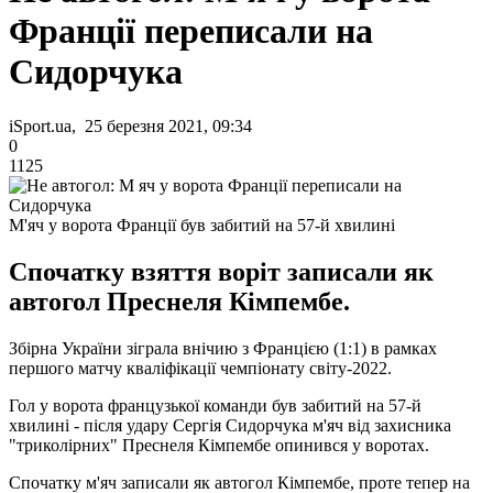
Франції переписали на
Сидорчука
iSport.ua, 25 березня 2021, 09:34
0
1125
М'яч у ворота Франції був забитий на 57-й хвилині
Спочатку взяття воріт записали як
автогол Преснеля Кімпембе.
Збірна України зіграла внічию з Францією (1:1) в рамках
першого матчу кваліфікації чемпіонату світу-2022.
Гол у ворота французької команди був забитий на 57-й
хвилині - після удару Сергія Сидорчука м'яч від захисника
"триколірних" Преснеля Кімпембе опинився у воротах.
Спочатку м'яч записали як автогол Кімпембе, проте тепер на