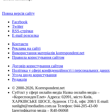
Повна версія сайту
Facebook
Twitter
RSS-стрічки
E-mail розсилка
Контакти
Реклама на сайті
Використання матеріалів korrespondent.net
Правила користування сайтом
Договір користування сайтом
Політика у сфері конфіденційності і персональних даних
Угода щодо користування
Редакція
© 2000-2026, Korrespondent.net
Суб'єкт у сфері онлайн-медіа Назва онлайн-медіа –
«КореспонденТ.net» Адреса: 02091, місто Київ,
ХАРКІВСЬКЕ ШОСЕ, будинок 172-Б, офіс 208/1 E-mail:
sunlight@mediadim.com.ua
Телефон: 044-205-43-00
Ідентифікатор медіа – R40-06068