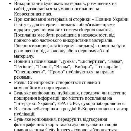
Використання будь-яких матеріалів, розміщених на
сайті, дозволяється за умови посилання на
Корреспондент.net.
При копіюванні матеріалів зі сторінки « Новини України
і світу» , для інтернет - видань - обов'язкове пряме
відкрите для пошукових систем гіперпосилання .
Посилання має бути розміщена в незалежності від
повного або часткового використання матеріалів.
Гіперпосилання ( для інтернет - видань) - повинна бути
розміщена в підзаголовку або в першому абзаці
матеріалу.
Новини з позначками "Думка", "Експертиза", "Заява",
"Регіони", "Гроші", "Влада", "Вибори", "Тест-драйв",
"Спецпроекти", "Промо" публікуються на правах
реклами.
Розділ Спецпроекти створюється спільно з
комерційними партнерами.
Будь яке копіювання, публікація, передрук, чи наступне
поширення інформації, що містить посилання на
"Інтерфакс-Україна", EPA / UPG, суворо забороняється.
Власник веб-сторінки в розділі Я-Корреспондент є автор
публікації.
Будь-яке копіювання, передрук та відтворення
фотографічних творів та/або аудіовізуальних творів
правовласника Getty Images - суворо забороняється.