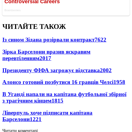
ЧИТАЙТЕ ТАКОЖ
Із сином Зідана розірвали контракт
7622
Зірка Барселони вразив яскравим
перевтіленням
2017
Президенту ФІФА загрожує відставка
2002
Алонсо готовий позбутися 16 гравців Челсі
1958
В Уганді напали на капітана футбольної збірної
з трагічним кінцем
1815
Ліверпуль хоче підписати капітана
Барселони
1221
Читати коментарі