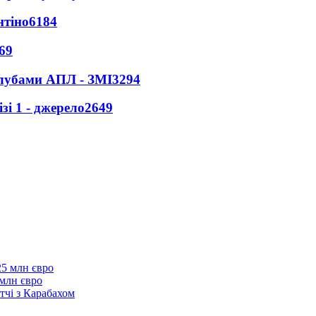
нтіно
6184
69
клубами АПЛ - ЗМІ
3294
і 1 - джерело
2649
 млн євро
тчі з Карабахом