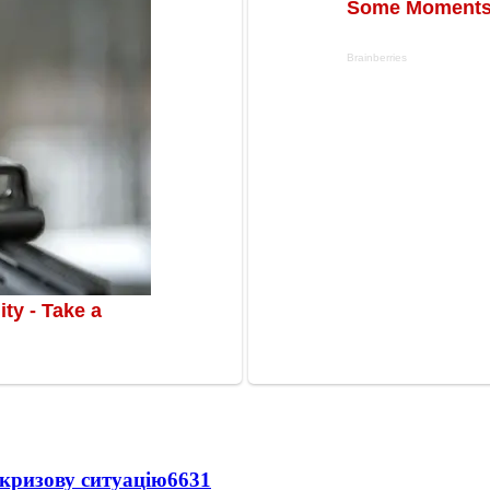
кризову ситуацію
6631