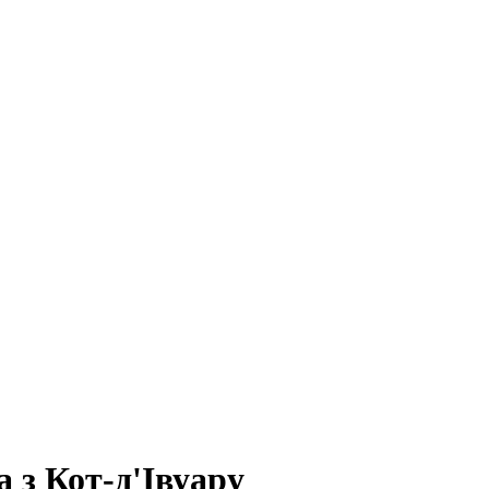
 з Кот-д'Івуару