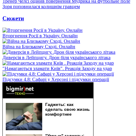
Тренер Челсі оцінив повернення Мудрика на футбольне поле
Зоря поповнилася колишнім гравцем
Сюжети
Вторгнення Росії в Україну. Онлайн
Війна на Близькому Сході. Онлайн
Диверсія в Лейпцигу. Дрон біля українського літака
"Намагаються зламати Київ". Реакція Заходу на удар
Підсумки 4.8: Сафарі у Херсоні і підсумки операції