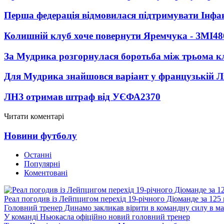
Перша федерація відмовилася підтримувати Інфа
Колишній клуб хоче повернути Яремчука - ЗМІ
48
За Мудрика розгорнулася боротьба між трьома 
Для Мудрика знайшовся варіант у французькій Ліз
ЛНЗ отримав штраф від УЄФА
2370
Читати коментарі
Новини футболу
Останні
Популярні
Коментовані
Реал погодив із Лейпцигом перехід 19-річного Діоманде за 125
Головний тренер Динамо закликав вірити в командну силу в ма
У команді Ньюкасла офіційно новий головний тренер