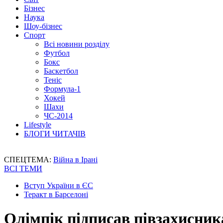
Бізнес
Наука
Шоу-бізнес
Спорт
Всі новини розділу
Футбол
Бокс
Баскетбол
Теніс
Формула-1
Хокей
Шахи
ЧС-2014
Lifestyle
БЛОГИ ЧИТАЧІВ
СПЕЦТЕМА:
Війна в Ірані
ВСІ ТЕМИ
Вступ України в ЄС
Теракт в Барселоні
Олімпік підписав півзахисника