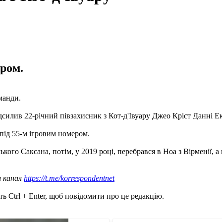
ром.
манди.
дсилив 22-річний півзахисник з Кот-д'Івуару Джео Кріст Данні Е
 під 55-м ігровим номером.
кого Саксана, потім, у 2019 році, перебрався в Ноа з Вірменії, 
ш канал
https://t.me/korrespondentnet
ь Ctrl + Enter, щоб повідомити про це редакцію.