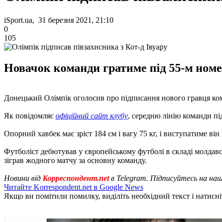
iSport.ua, 31 березня 2021, 21:10
0
105
Новачок команди гратиме під 55-м номе
Донецький Олімпік оголосив про підписання нового гравця ко
Як повідомляє
офіційний сайт клубу
, середню лінію команди пі
Опорний хавбек має зріст 184 см і вагу 75 кг, і виступатиме він
Футболіст дебютував у європейському футболі в складі молдавсь
зіграв жодного матчу за основну команду.
Новини від
Корреспондент.net
в Telegram. Підписуйтесь на на
Читайте Korrespondent.net в Google News
Якщо ви помітили помилку, виділіть необхідний текст і натисніт