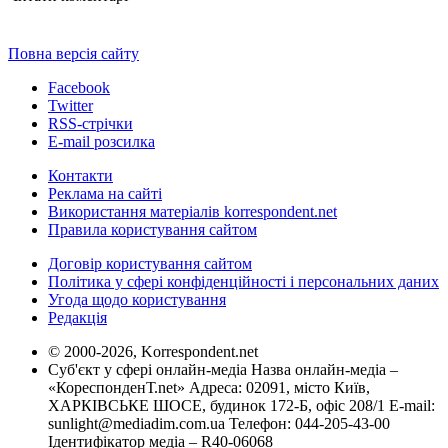
Повна версія сайту
Facebook
Twitter
RSS-стрічки
E-mail розсилка
Контакти
Реклама на сайті
Використання матеріалів korrespondent.net
Правила користування сайтом
Договір користування сайтом
Політика у сфері конфіденційності і персональних даних
Угода щодо користування
Редакція
© 2000-2026, Korrespondent.net
Суб'єкт у сфері онлайн-медіа Назва онлайн-медіа –
«КореспонденТ.net» Адреса: 02091, місто Київ,
ХАРКІВСЬКЕ ШОСЕ, будинок 172-Б, офіс 208/1 E-mail:
sunlight@mediadim.com.ua
Телефон: 044-205-43-00
Ідентифікатор медіа – R40-06068