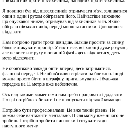
Півзахисник проти півзахисника, нападник проти захисника.
Я повинен був від півзахисників отримувати м'яч, залишатися
один в один і рухом обігравати його. Найчастіше виходило,
що опускався нижче, отримував від захисників м'яч. Якщо
обіграю півзахисників, переді мною захисники. Доводилося
віддавати.
Нам потрібно грати трохи швидше. Більше просити за спину,
більше атакувати простір. У нас є все, всі хлопці дуже розумні,
але не вистачає руху в останній фазі - десь відкритися, десь
метр відскочити.
Не обов'язково завжди бігти вперед, десь затриматися,
флангові передачі. Не обов'язково стріляти на ближню. Іноді
можна просто бігти в штрафну, пригальмувати - і будь-яка
передача на 11 метрів вже небезпечна.
Ось над такими моментами нам треба працювати і додавати.
По грі потрібно забивати і не пропускати від такої команди.
Потрібно бути професіоналами. Це вже такий рівень. Не
можна себе вантажити ментально. Після матчу вже нічого не
зробиш. Потрібно зробити висновки і готуватися до
наступного матчу.