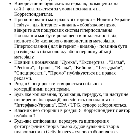
Використання будь-яких матеріалів, розміщених на
сайті, дозволяється за умови посилання на
Корреспондент.net.
При копіюванні матеріалів зі сторінки « Новини України
і світу» , для інтернет - видань - обов'язкове пряме
відкрите для пошукових систем гіперпосилання .
Посилання має бути розміщена в незалежності від
повного або часткового використання матеріалів.
Гіперпосилання ( для інтернет - видань) - повинна бути
розміщена в підзаголовку або в першому абзаці
матеріалу.
Новини з позначками "Думка", "Експертиза", "Заява",
"Регіони", "Гроші", "Влада", "Вибори", "Тест-драйв",
"Спецпроекти", "Промо" публікуються на правах
реклами.
Розділ Спецпроекти створюється спільно з
комерційними партнерами.
Будь яке копіювання, публікація, передрук, чи наступне
поширення інформації, що містить посилання на
"Інтерфакс-Україна", EPA / UPG, суворо забороняється.
Власник веб-сторінки в розділі Я-Корреспондент є автор
публікації.
Будь-яке копіювання, передрук та відтворення
фотографічних творів та/або аудіовізуальних творів
правовласника Getty Images - суворо забороняється.