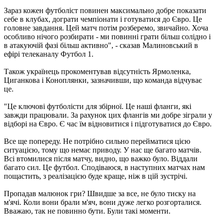
Зараз кожен футболіст повинен максимально добре показати
себе в клубах, дограти чемпіонати і готуватися до Євро. Це
головне завдання. Цей матч потім розберемо, звичайно. Хоча
особливо нічого розбирати - ми повинні грати більш солідно і
в атакуючій фазі більш активно", - сказав Малиновський в
ефірі телеканалу Футбол 1.
Також українець прокоментував відсутність Ярмоленка,
Циганкова і Коноплянки, зазначивши, що команда відчуває
це.
"Це ключові футболісти для збірної. Це наші фланги, які
завжди працювали. За рахунок цих флангів ми добре зіграли у
відборі на Євро. Є час їм відновитися і підготуватися до Євро.
Все ще попереду. Не потрібно сильно перейматися цією
ситуацією, тому що немає приводу. У нас ще багато матчів.
Всі втомилися після матчу, видно, що важко було. Віддали
багато сил. Це футбол. Сподіваюся, в наступних матчах нам
пощастить, з реалізацією буде краще, ніж в цій зустрічі.
Пропадав малюнок гри? Швидше за все, не було тиску на
м'ячі. Коли вони брали м'яч, вони дуже легко розгорталися.
Вважаю, так не повинно бути. Були такі моменти.