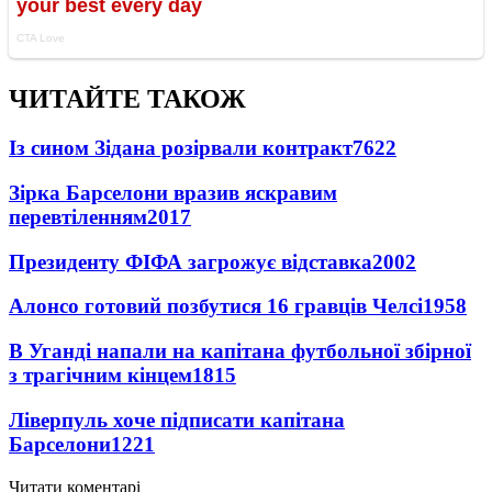
ЧИТАЙТЕ ТАКОЖ
Із сином Зідана розірвали контракт
7622
Зірка Барселони вразив яскравим
перевтіленням
2017
Президенту ФІФА загрожує відставка
2002
Алонсо готовий позбутися 16 гравців Челсі
1958
В Уганді напали на капітана футбольної збірної
з трагічним кінцем
1815
Ліверпуль хоче підписати капітана
Барселони
1221
Читати коментарі