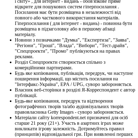
і світу» , для інтернет - видань - обов'язкове пряме
відкрите для пошукових систем гіперпосилання .
Посилання має бути розміщена в незалежності від
повного або часткового використання матеріалів.
Гіперпосилання ( для інтернет - видань) - повинна бути
розміщена в підзаголовку або в першому абзаці
матеріалу.
Новини з позначками "Думка", "Експертиза", "Заява",
"Регіони", "Гроші", "Влада", "Вибори", "Тест-драйв",
"Спецпроекти", "Промо" публікуються на правах
реклами.
Розділ Спецпроекти створюється спільно з
комерційними партнерами.
Будь яке копіювання, публікація, передрук, чи наступне
поширення інформації, що містить посилання на
"Інтерфакс-Україна", EPA / UPG, суворо забороняється.
Власник веб-сторінки в розділі Я-Корреспондент є автор
публікації.
Будь-яке копіювання, передрук та відтворення
фотографічних творів та/або аудіовізуальних творів
правовласника Getty Images - суворо забороняється.
Матеріали сайту korrespondent.net призначені для осіб
старше 21 року (21+). Участь в азартних іграх може
викликати ігрову залежність. Дотримуйтесь правил
(принципів) відповідальної гри. При виявленні перших