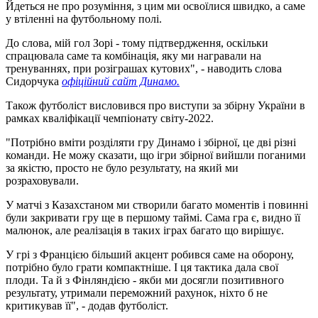
Йдеться не про розуміння, з цим ми освоїлися швидко, а саме
у втіленні на футбольному полі.
До слова, мій гол Зорі - тому підтвердження, оскільки
спрацювала саме та комбінація, яку ми награвали на
тренуваннях, при розіграшах кутових", - наводить слова
Сидорчука
офіційний сайт Динамо.
Також футболіст висловився про виступи за збірну України в
рамках кваліфікації чемпіонату світу-2022.
"Потрібно вміти розділяти гру Динамо і збірної, це дві різні
команди. Не можу сказати, що ігри збірної вийшли поганими
за якістю, просто не було результату, на який ми
розраховували.
У матчі з Казахстаном ми створили багато моментів і повинні
були закривати гру ще в першому таймі. Сама гра є, видно її
малюнок, але реалізація в таких іграх багато що вирішує.
У грі з Францією більший акцент робився саме на оборону,
потрібно було грати компактніше. І ця тактика дала свої
плоди. Та й з Фінляндією - якби ми досягли позитивного
результату, утримали переможний рахунок, ніхто б не
критикував її", - додав футболіст.