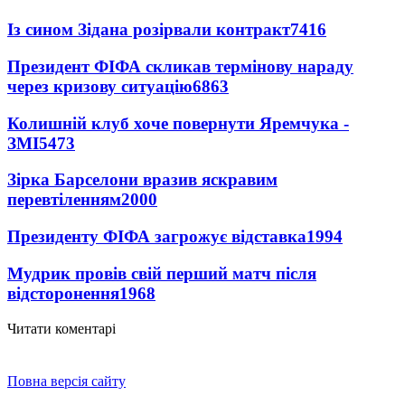
Із сином Зідана розірвали контракт
7416
Президент ФІФА скликав термінову нараду
через кризову ситуацію
6863
Колишній клуб хоче повернути Яремчука -
ЗМІ
5473
Зірка Барселони вразив яскравим
перевтіленням
2000
Президенту ФІФА загрожує відставка
1994
Мудрик провів свій перший матч після
відсторонення
1968
Читати коментарі
Повна версія сайту