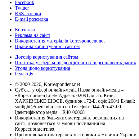
Facebook
Twitter
RSS-стрічки
E-mail розсилка
Контакти
Реклама на сайті
Використання матеріалів korrespondent.net
Правила користування сайтом
Договір користування сайтом
Політика у сфері конфіденційності і персональних даних
Угода щодо користування
Редакція
© 2000-2026, Korrespondent.net
Суб'єкт у сфері онлайн-медіа Назва онлайн-медіа –
«КореспонденТ.net» Адреса: 02091, місто Київ,
ХАРКІВСЬКЕ ШОСЕ, будинок 172-Б, офіс 208/1 E-mail:
sunlight@mediadim.com.ua
Телефон: 044-205-43-00
Ідентифікатор медіа – R40-06068
Використання будь-яких матеріалів, розміщених на
сайті, дозволяється за умови посилання на
Корреспондент.net.
При копіюванні матеріалів зі сторінки « Новини України