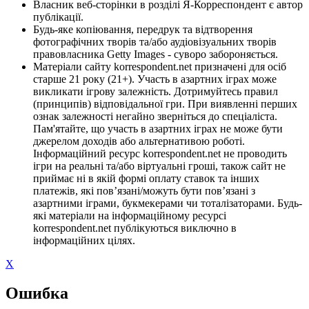
Власник веб-сторінки в розділі Я-Корреспондент є автор
публікації.
Будь-яке копіювання, передрук та відтворення
фотографічних творів та/або аудіовізуальних творів
правовласника Getty Images - суворо забороняється.
Матеріали сайту korrespondent.net призначені для осіб
старше 21 року (21+). Участь в азартних іграх може
викликати ігрову залежність. Дотримуйтесь правил
(принципів) відповідальної гри. При виявленні перших
ознак залежності негайно зверніться до спеціаліста.
Пам'ятайте, що участь в азартних іграх не може бути
джерелом доходів або альтернативою роботі.
Інформаційний ресурс korrespondent.net не проводить
ігри на реальні та/або віртуальні гроші, також сайт не
приймає ні в якій формі оплату ставок та інших
платежів, які пов’язані/можуть бути пов’язані з
азартними іграми, букмекерами чи тоталізаторами. Будь-
які матеріали на інформаційному ресурсі
korrespondent.net публікуються виключно в
інформаційних цілях.
X
Ошибка