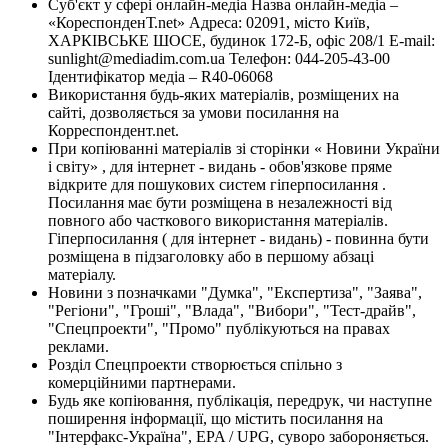
Суб'єкт у сфері онлайн-медіа Назва онлайн-медіа –
«КореспонденТ.net» Адреса: 02091, місто Київ,
ХАРКІВСЬКЕ ШОСЕ, будинок 172-Б, офіс 208/1 E-mail:
sunlight@mediadim.com.ua
Телефон: 044-205-43-00
Ідентифікатор медіа – R40-06068
Використання будь-яких матеріалів, розміщених на
сайті, дозволяється за умови посилання на
Корреспондент.net.
При копіюванні матеріалів зі сторінки « Новини України
і світу» , для інтернет - видань - обов'язкове пряме
відкрите для пошукових систем гіперпосилання .
Посилання має бути розміщена в незалежності від
повного або часткового використання матеріалів.
Гіперпосилання ( для інтернет - видань) - повинна бути
розміщена в підзаголовку або в першому абзаці
матеріалу.
Новини з позначками "Думка", "Експертиза", "Заява",
"Регіони", "Гроші", "Влада", "Вибори", "Тест-драйв",
"Спецпроекти", "Промо" публікуються на правах
реклами.
Розділ Спецпроекти створюється спільно з
комерційними партнерами.
Будь яке копіювання, публікація, передрук, чи наступне
поширення інформації, що містить посилання на
"Інтерфакс-Україна", EPA / UPG, суворо забороняється.