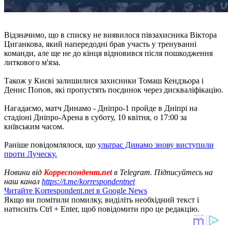
Відзначимо, що в списку не виявилося півзахисника Віктора
Циганкова, який напередодні брав участь у тренуванні
команди, але ще не до кінця відновився після пошкодження
литкового м'яза.
Також у Києві залишилися захисники Томаш Кендзьора і
Денис Попов, які пропустять поєдинок через дискваліфікацію.
Нагадаємо, матч Динамо - Дніпро-1 пройде в Дніпрі на
стадіоні Дніпро-Арена в суботу, 10 квітня, о 17:00 за
київським часом.
Раніше повідомлялося, що
ультрас Динамо знову виступили
проти Луческу.
Новини від
Корреспондент.net
в Telegram. Підписуйтесь на
наш канал
https://t.me/korrespondentnet
Читайте Korrespondent.net в Google News
Якщо ви помітили помилку, виділіть необхідний текст і
натисніть Ctrl + Enter, щоб повідомити про це редакцію.