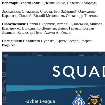
Воротарі:
Георгій Бущан, Денис Бойко, Валентин Моргун;
Захисники:
Олександр Сирота, Ілля Забарний, Олександр
Караваєв, Сідклей, Віталій Миколенко, Олександр Тимчик;
Півзахисники:
Сергій Сидорчук, Віталій Буяльський, Микола
Шапаренко, Володимир Шепелєв, Денис Гармаш, Богдан
Ледньов, Карлос де Пена, Ахмед Алібеков;
Нападники:
Владислав Супряга, Артем Бесєдін, Жерсон
Родрігес.