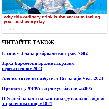
ЧИТАЙТЕ ТАКОЖ
Із сином Зідана розірвали контракт
7682
Зірка Барселони вразив яскравим
перевтіленням
2023
Алонсо готовий позбутися 16 гравців Челсі
2023
Президенту ФІФА загрожує відставка
2005
В Уганді напали на капітана футбольної збірної
з трагічним кінцем
1821