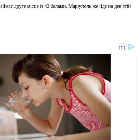
аймає друге місце із 42 балами. Маріуполь же йде на дев'ятій