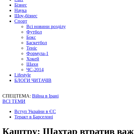
Бізнес
Наука
Шоу-бізнес
Спорт
Всі новини розділу
Футбол
Бокс
Баскетбол
Теніс
Формула-1
Хокей
Шахи
ЧС-2014
Lifestyle
БЛОГИ ЧИТАЧІВ
СПЕЦТЕМА:
Війна в Ірані
ВСІ ТЕМИ
Вступ України в ЄС
Теракт в Барселоні
Каштру: Шахтар втратив важ