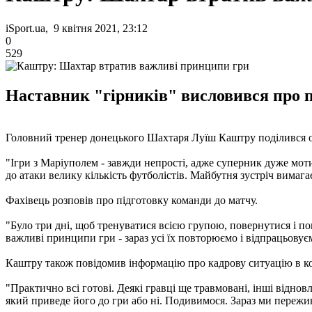
iSport.ua, 9 квітня 2021, 23:12
0
529
Наставник "гірників" висловився про 
Головний тренер донецького Шахтаря Луїш Каштру поділився о
"Ігри з Маріуполем - завжди непрості, адже суперник дуже моти
до атаки велику кількість футболістів. Майбутня зустріч вимагає
Фахівець розповів про підготовку команди до матчу.
"Було три дні, щоб тренуватися всією групою, повернутися і поп
важливі принципи гри - зараз усі їх повторюємо і відпрацьовуєм
Каштру також повідомив інформацію про кадрову ситуацію в к
"Практично всі готові. Деякі гравці ще травмовані, інші відно
який приведе його до гри або ні. Подивимося. Зараз ми пережи