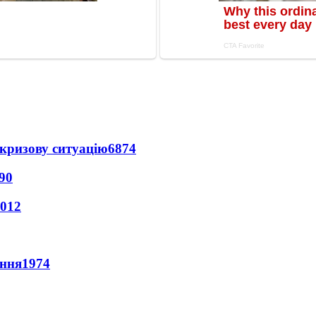
кризову ситуацію
6874
90
012
ення
1974