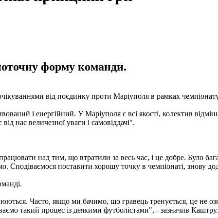
поточну форму команди.
чікуваннями від поєдинку проти Маріуполя в рамках чемпіонату
вований і енергійний. У Маріуполя є всі якості, колектив відмі
 від нас величезної уваги і самовіддачі".
рацювати над тим, що втратили за весь час, і це добре. Було бага
о. Сподіваємося поставити хорошу точку в чемпіонаті, знову дода
оманді.
влюються. Часто, якщо ми бачимо, що гравець тренується, це не о
ваємо такий процес із деякими футболістами", - зазначив Каштру.