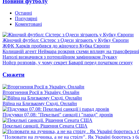
Новини футболу
Останні
Популярні
Коментовані
Жіночий футбол: Сістерс з Одеси зіграють у Кубку Європи
ЖФК Харків пробився до жіночого Кубка Європи
Колишній агент Неймара розкрив схеми впливу на трансферни
Наполі визначився з потенційним замінником Лукаку
Нойєр розповів, у чому секрет Баварії перед початком сезону
Сюжети
Вторгнення Росії в Україну. Онлайн
Війна на Близькому Сході. Онлайн
Підсумки 07.08: "Пекельні" санкції і "парад" дронів
Пекельні санкції. Рішення Сената США
"Полювати на лучника, а не на стрілу". Як Україні боротись з 