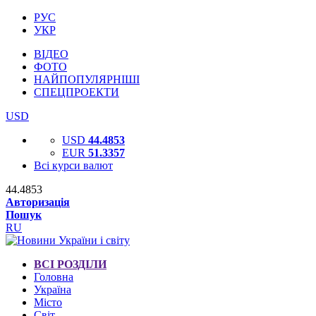
РУС
УКР
ВІДЕО
ФОТО
НАЙПОПУЛЯРНІШІ
СПЕЦПРОЕКТИ
USD
USD
44.4853
EUR
51.3357
Всі курси валют
44.4853
Авторизація
Пошук
RU
ВСІ РОЗДІЛИ
Головна
Україна
Місто
Світ