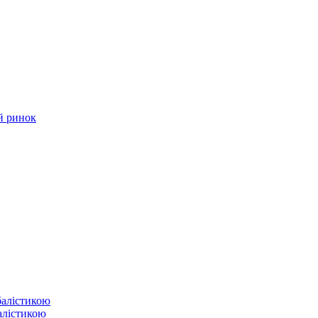
й ринок
балістикою