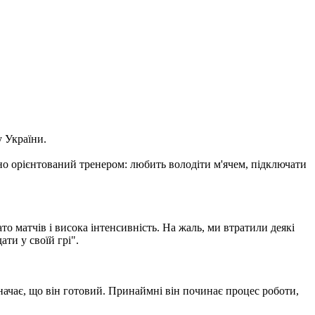
 України.
нно орієнтований тренером: любить володіти м'ячем, підключати
то матчів і висока інтенсивність. На жаль, ми втратили деякі
ти у своїй грі".
значає, що він готовий. Принаймні він починає процес роботи,