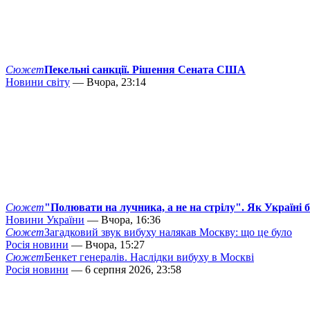
Сюжет
Пекельні санкції. Рішення Сената США
Новини світу
— Вчора, 23:14
Сюжет
"Полювати на лучника, а не на стрілу". Як Україні 
Новини України
— Вчора, 16:36
Сюжет
Загадковий звук вибуху налякав Москву: що це було
Росія новини
— Вчора, 15:27
Сюжет
Бенкет генералів. Наслідки вибуху в Москві
Росія новини
— 6 серпня 2026, 23:58