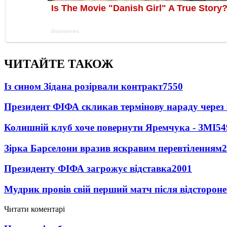
ЧИТАЙТЕ ТАКОЖ
Із сином Зідана розірвали контракт
7550
Президент ФІФА скликав термінову нараду через 
Колишній клуб хоче повернути Яремчука - ЗМІ
54
Зірка Барселони вразив яскравим перевтіленням
2
Президенту ФІФА загрожує відставка
2001
Мудрик провів свій перший матч після відсторон
Читати коментарі