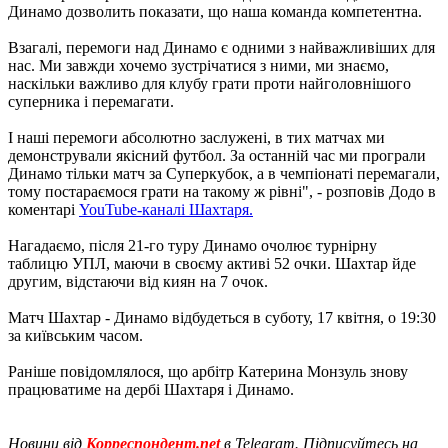
Динамо дозволить показати, що наша команда компетентна.
Взагалі, перемоги над Динамо є одними з найважливіших для
нас. Ми завжди хочемо зустрічатися з ними, ми знаємо,
наскільки важливо для клубу грати проти найголовнішого
суперника і перемагати.
І наші перемоги абсолютно заслужені, в тих матчах ми
демонстрували якісний футбол. За останній час ми програли
Динамо тільки матч за Суперкубок, а в чемпіонаті перемагали,
тому постараємося грати на такому ж рівні", - розповів Додо в
коментарі
YouTube-каналі Шахтаря.
Нагадаємо, після 21-го туру Динамо очолює турнірну
таблицю УПЛ, маючи в своєму активі 52 очки. Шахтар йде
другим, відстаючи від киян на 7 очок.
Матч Шахтар - Динамо відбудеться в суботу, 17 квітня, о 19:30
за київським часом.
Раніше повідомлялося, що арбітр Катерина Монзуль знову
працюватиме на дербі Шахтаря і Динамо.
Новини від
Корреспондент.net
в Telegram. Підписуйтесь на