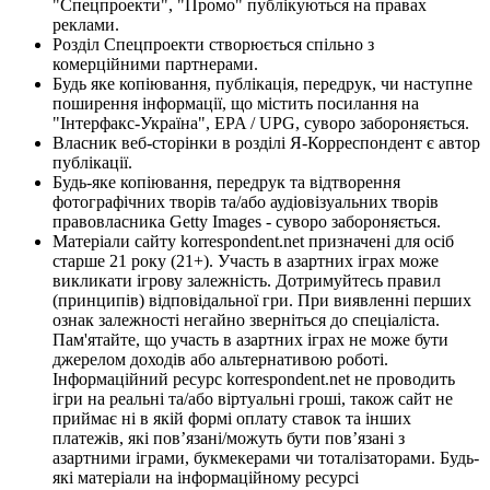
"Спецпроекти", "Промо" публікуються на правах
реклами.
Розділ Спецпроекти створюється спільно з
комерційними партнерами.
Будь яке копіювання, публікація, передрук, чи наступне
поширення інформації, що містить посилання на
"Інтерфакс-Україна", EPA / UPG, суворо забороняється.
Власник веб-сторінки в розділі Я-Корреспондент є автор
публікації.
Будь-яке копіювання, передрук та відтворення
фотографічних творів та/або аудіовізуальних творів
правовласника Getty Images - суворо забороняється.
Матеріали сайту korrespondent.net призначені для осіб
старше 21 року (21+). Участь в азартних іграх може
викликати ігрову залежність. Дотримуйтесь правил
(принципів) відповідальної гри. При виявленні перших
ознак залежності негайно зверніться до спеціаліста.
Пам'ятайте, що участь в азартних іграх не може бути
джерелом доходів або альтернативою роботі.
Інформаційний ресурс korrespondent.net не проводить
ігри на реальні та/або віртуальні гроші, також сайт не
приймає ні в якій формі оплату ставок та інших
платежів, які пов’язані/можуть бути пов’язані з
азартними іграми, букмекерами чи тоталізаторами. Будь-
які матеріали на інформаційному ресурсі