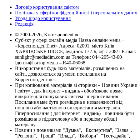
Договір користування сайтом
Політика у сфері конфіденційності і персональних даних
Угода щодо користування
Редакція
© 2000-2026, Korrespondent.net
Суб'єкт у сфері онлайн-медіа Назва онлайн-медіа –
«КореспонденТ.net» Адреса: 02091, місто Київ,
ХАРКІВСЬКЕ ШОСЕ, будинок 172-Б, офіс 208/1 E-mail:
sunlight@mediadim.com.ua
Телефон: 044-205-43-00
Ідентифікатор медіа – R40-06068
Використання будь-яких матеріалів, розміщених на
сайті, дозволяється за умови посилання на
Корреспондент.net.
При копіюванні матеріалів зі сторінки « Новини України
і світу» , для інтернет - видань - обов'язкове пряме
відкрите для пошукових систем гіперпосилання .
Посилання має бути розміщена в незалежності від
повного або часткового використання матеріалів.
Гіперпосилання ( для інтернет - видань) - повинна бути
розміщена в підзаголовку або в першому абзаці
матеріалу.
Новини з позначками "Думка", "Експертиза", "Заява",
"Регіони", "Гроші", "Влада", "Вибори", "Тест-драйв",