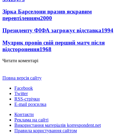
Зірка Барселони вразив яскравим
перевтіленням
2000
Президенту ФІФА загрожує відставка
1994
Мудрик провів свій перший матч після
відсторонення
1968
Читати коментарі
Повна версія сайту
Facebook
Twitter
RSS-стрічки
E-mail розсилка
Контакти
Реклама на сайті
Використання матеріалів korrespondent.net
Правила користування сайтом