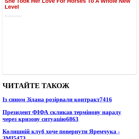
ЧИТАЙТЕ ТАКОЖ
Із сином Зідана розірвали контракт
7416
Президент ФІФА скликав термінову нараду
через кризову ситуацію
6863
Колишній клуб хоче повернути Яремчука -
ЗМІ
5473