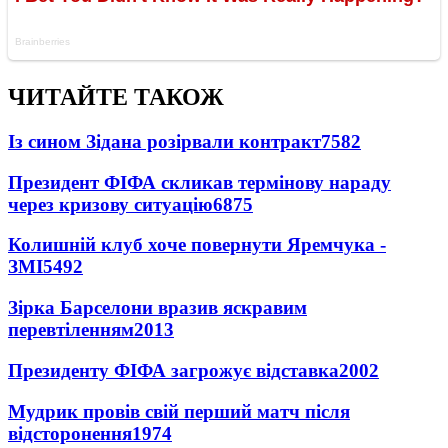
ЧИТАЙТЕ ТАКОЖ
Із сином Зідана розірвали контракт
7582
Президент ФІФА скликав термінову нараду
через кризову ситуацію
6875
Колишній клуб хоче повернути Яремчука -
ЗМІ
5492
Зірка Барселони вразив яскравим
перевтіленням
2013
Президенту ФІФА загрожує відставка
2002
Мудрик провів свій перший матч після
відсторонення
1974