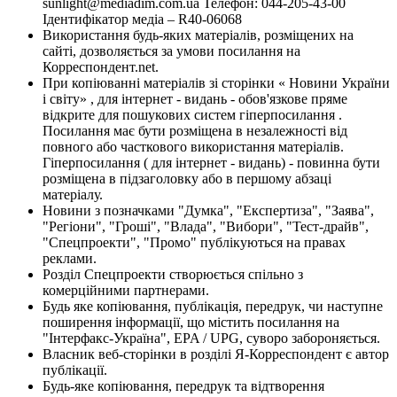
sunlight@mediadim.com.ua
Телефон: 044-205-43-00
Ідентифікатор медіа – R40-06068
Використання будь-яких матеріалів, розміщених на
сайті, дозволяється за умови посилання на
Корреспондент.net.
При копіюванні матеріалів зі сторінки « Новини України
і світу» , для інтернет - видань - обов'язкове пряме
відкрите для пошукових систем гіперпосилання .
Посилання має бути розміщена в незалежності від
повного або часткового використання матеріалів.
Гіперпосилання ( для інтернет - видань) - повинна бути
розміщена в підзаголовку або в першому абзаці
матеріалу.
Новини з позначками "Думка", "Експертиза", "Заява",
"Регіони", "Гроші", "Влада", "Вибори", "Тест-драйв",
"Спецпроекти", "Промо" публікуються на правах
реклами.
Розділ Спецпроекти створюється спільно з
комерційними партнерами.
Будь яке копіювання, публікація, передрук, чи наступне
поширення інформації, що містить посилання на
"Інтерфакс-Україна", EPA / UPG, суворо забороняється.
Власник веб-сторінки в розділі Я-Корреспондент є автор
публікації.
Будь-яке копіювання, передрук та відтворення