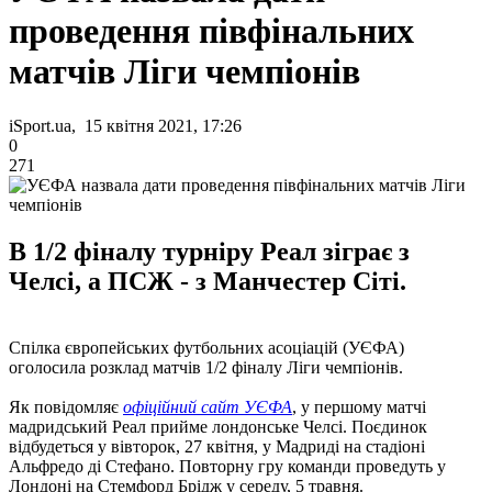
проведення півфінальних
матчів Ліги чемпіонів
iSport.ua, 15 квітня 2021, 17:26
0
271
В 1/2 фіналу турніру Реал зіграє з
Челсі, а ПСЖ - з Манчестер Сіті.
Спілка європейських футбольних асоціацій (УЄФА)
оголосила розклад матчів 1/2 фіналу Ліги чемпіонів.
Як повідомляє
офіційний сайт УЄФА
, у першому матчі
мадридський Реал прийме лондонське Челсі. Поєдинок
відбудеться у вівторок, 27 квітня, у Мадриді на стадіоні
Альфредо ді Стефано. Повторну гру команди проведуть у
Лондоні на Стемфорд Брідж у середу, 5 травня.