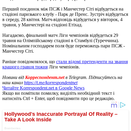
Перший поєдинок між ПСЖ і Манчестер Сіті відбудеться на
стадіоні паризького клубу - Парк де Пренс. Зустріч відбудеться
в середу, 28 квітня. Матч-відповідь відбудеться у вівторок, 4
травня, у Манчестері на стадіоні Етіхад.
Нагадаємо, фінальний матч Ліги чемпіонів відбудеться 29
травня на Олімпійському стадіоні в Стамбулі (Туреччина).
Номінальним господарем поля буде переможець пари ПСЖ -
Манчестер Сіті.
Раніше повідомлялося, що
стали відомі претенденти на звання
кращого гравця тижня
Ліги чемпіонів.
Новини від
Корреспондент.net
в Telegram. Підписуйтесь на
наш канал
https://t.me/korrespondentnet
Читайте Korrespondent.net в Google News
Якщо ви помітили помилку, виділіть необхідний текст і
натисніть Ctrl + Enter, щоб повідомити про це редакцію.