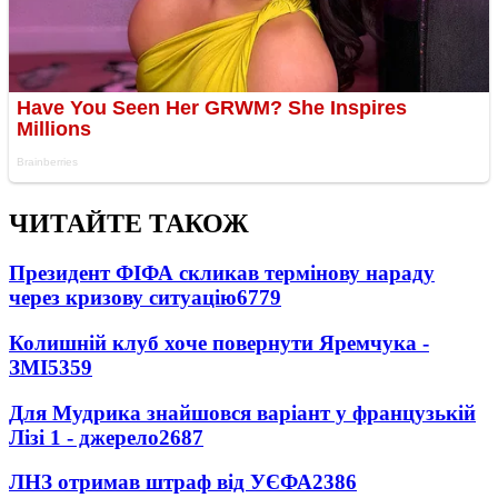
ЧИТАЙТЕ ТАКОЖ
Президент ФІФА скликав термінову нараду
через кризову ситуацію
6779
Колишній клуб хоче повернути Яремчука -
ЗМІ
5359
Для Мудрика знайшовся варіант у французькій
Лізі 1 - джерело
2687
ЛНЗ отримав штраф від УЄФА
2386