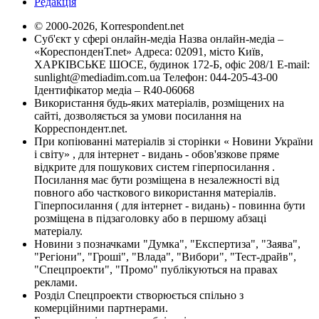
Редакція
© 2000-2026, Korrespondent.net
Суб'єкт у сфері онлайн-медіа Назва онлайн-медіа –
«КореспонденТ.net» Адреса: 02091, місто Київ,
ХАРКІВСЬКЕ ШОСЕ, будинок 172-Б, офіс 208/1 E-mail:
sunlight@mediadim.com.ua
Телефон: 044-205-43-00
Ідентифікатор медіа – R40-06068
Використання будь-яких матеріалів, розміщених на
сайті, дозволяється за умови посилання на
Корреспондент.net.
При копіюванні матеріалів зі сторінки « Новини України
і світу» , для інтернет - видань - обов'язкове пряме
відкрите для пошукових систем гіперпосилання .
Посилання має бути розміщена в незалежності від
повного або часткового використання матеріалів.
Гіперпосилання ( для інтернет - видань) - повинна бути
розміщена в підзаголовку або в першому абзаці
матеріалу.
Новини з позначками "Думка", "Експертиза", "Заява",
"Регіони", "Гроші", "Влада", "Вибори", "Тест-драйв",
"Спецпроекти", "Промо" публікуються на правах
реклами.
Розділ Спецпроекти створюється спільно з
комерційними партнерами.