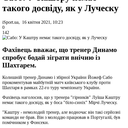
такого досвіду, як у Луческу
iSport.ua, 16 квітня 2021, 10:23
0
142
Фахівець вважає, що тренер Динамо
спробує бодай зіграти внічию із
Шахтарем.
Колишній тренер Динамо і збірної України Йожеф Сабо
прокоментував майбутній матч київського клубу проти
Шахтаря в рамках 22-го туру чемпіонату України.
Фахівець наголосив, що у тренера "гірників" Луїша Каштру
немає такого досвіду, як у боса "біло-синіх" Мірчі Луческу.
"Каштру - немолодий тренер, але водночас він такі серйозні
команди не брав. Він з молоддю працював в Португалії, був
помічником у Фонсеки.