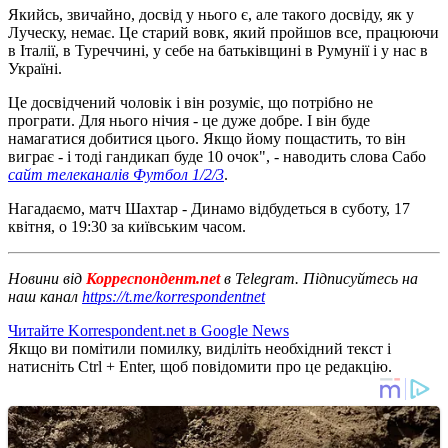
Якийсь, звичайно, досвід у нього є, але такого досвіду, як у
Луческу, немає. Це старий вовк, який пройшов все, працюючи
в Італії, в Туреччині, у себе на батьківщині в Румунії і у нас в
Україні.
Це досвідчений чоловік і він розуміє, що потрібно не
програти. Для нього нічия - це дуже добре. І він буде
намагатися добитися цього. Якщо йому пощастить, то він
виграє - і тоді гандикап буде 10 очок", - наводить слова Сабо
сайт телеканалів Футбол 1/2/3
.
Нагадаємо, матч Шахтар - Динамо відбудеться в суботу, 17
квітня, о 19:30 за київським часом.
Новини від
Корреспондент.net
в Telegram. Підписуйтесь на
наш канал
https://t.me/korrespondentnet
Читайте Korrespondent.net в Google News
Якщо ви помітили помилку, виділіть необхідний текст і
натисніть Ctrl + Enter, щоб повідомити про це редакцію.