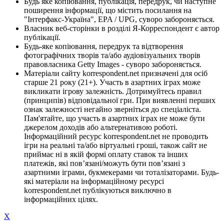
Будь яке копіювання, публікація, передрук, чи наступне
поширення інформації, що містить посилання на
"Інтерфакс-Україна", EPA / UPG, суворо забороняється.
Власник веб-сторінки в розділі Я-Корреспондент є автор
публікації.
Будь-яке копіювання, передрук та відтворення
фотографічних творів та/або аудіовізуальних творів
правовласника Getty Images - суворо забороняється.
Матеріали сайту korrespondent.net призначені для осіб
старше 21 року (21+). Участь в азартних іграх може
викликати ігрову залежність. Дотримуйтесь правил
(принципів) відповідальної гри. При виявленні перших
ознак залежності негайно зверніться до спеціаліста.
Пам'ятайте, що участь в азартних іграх не може бути
джерелом доходів або альтернативою роботі.
Інформаційний ресурс korrespondent.net не проводить
ігри на реальні та/або віртуальні гроші, також сайт не
приймає ні в якій формі оплату ставок та інших
платежів, які пов’язані/можуть бути пов’язані з
азартними іграми, букмекерами чи тоталізаторами. Будь-
які матеріали на інформаційному ресурсі
korrespondent.net публікуються виключно в
інформаційних цілях.
X