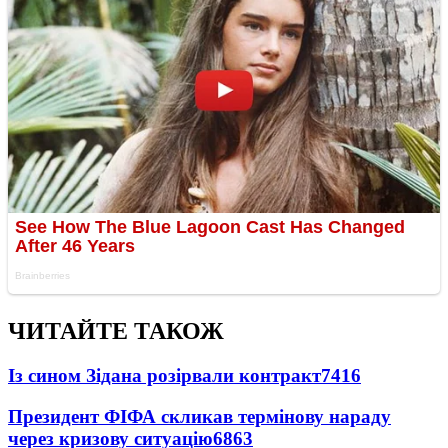
ЧИТАЙТЕ ТАКОЖ
Із сином Зідана розірвали контракт
7416
Президент ФІФА скликав термінову нараду
через кризову ситуацію
6863