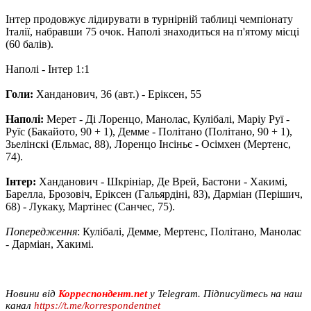
Інтер продовжує лідирувати в турнірній таблиці чемпіонату
Італії, набравши 75 очок. Наполі знаходиться на п'ятому місці
(60 балів).
Наполі - Інтер 1:1
Голи:
Ханданович, 36 (авт.) - Еріксен, 55
Наполі:
Мерет - Ді Лоренцо, Манолас, Кулібалі, Маріу Руї -
Руїс (Бакайото, 90 + 1), Демме - Політано (Політано, 90 + 1),
Зьелінскі (Ельмас, 88), Лоренцо Інсіньє - Осімхен (Мертенс,
74).
Інтер:
Ханданович - Шкрініар, Де Врей, Бастони - Хакимі,
Барелла, Брозовіч, Еріксен (Гальярдіні, 83), Дарміан (Перішич,
68) - Лукаку, Мартінес (Санчес, 75).
Попередження
: Кулібалі, Демме, Мертенс, Політано, Манолас
- Дарміан, Хакимі.
Новини від
Корреспондент.net
у Telegram. Підписуйтесь на наш
канал
https://t.me/korrespondentnet