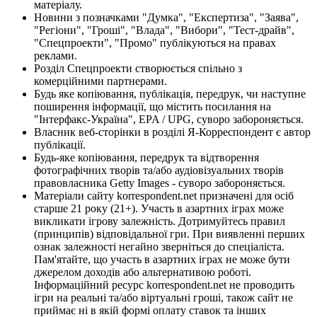
матеріалу.
Новини з позначками "Думка", "Експертиза", "Заява",
"Регіони", "Гроші", "Влада", "Вибори", "Тест-драйв",
"Спецпроекти", "Промо" публікуються на правах
реклами.
Розділ Спецпроекти створюється спільно з
комерційними партнерами.
Будь яке копіювання, публікація, передрук, чи наступне
поширення інформації, що містить посилання на
"Інтерфакс-Україна", EPA / UPG, суворо забороняється.
Власник веб-сторінки в розділі Я-Корреспондент є автор
публікації.
Будь-яке копіювання, передрук та відтворення
фотографічних творів та/або аудіовізуальних творів
правовласника Getty Images - суворо забороняється.
Матеріали сайту korrespondent.net призначені для осіб
старше 21 року (21+). Участь в азартних іграх може
викликати ігрову залежність. Дотримуйтесь правил
(принципів) відповідальної гри. При виявленні перших
ознак залежності негайно зверніться до спеціаліста.
Пам'ятайте, що участь в азартних іграх не може бути
джерелом доходів або альтернативою роботі.
Інформаційний ресурс korrespondent.net не проводить
ігри на реальні та/або віртуальні гроші, також сайт не
приймає ні в якій формі оплату ставок та інших