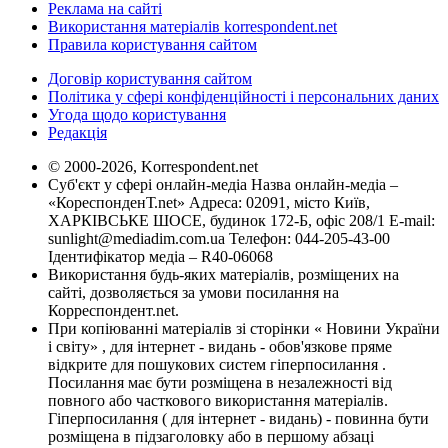
Реклама на сайті
Використання матеріалів korrespondent.net
Правила користування сайтом
Договір користування сайтом
Політика у сфері конфіденційності і персональних даних
Угода щодо користування
Редакція
© 2000-2026, Korrespondent.net
Суб'єкт у сфері онлайн-медіа Назва онлайн-медіа –
«КореспонденТ.net» Адреса: 02091, місто Київ,
ХАРКІВСЬКЕ ШОСЕ, будинок 172-Б, офіс 208/1 E-mail:
sunlight@mediadim.com.ua
Телефон: 044-205-43-00
Ідентифікатор медіа – R40-06068
Використання будь-яких матеріалів, розміщених на
сайті, дозволяється за умови посилання на
Корреспондент.net.
При копіюванні матеріалів зі сторінки « Новини України
і світу» , для інтернет - видань - обов'язкове пряме
відкрите для пошукових систем гіперпосилання .
Посилання має бути розміщена в незалежності від
повного або часткового використання матеріалів.
Гіперпосилання ( для інтернет - видань) - повинна бути
розміщена в підзаголовку або в першому абзаці