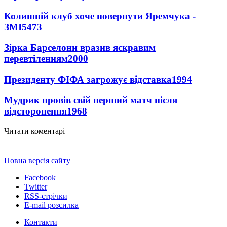
Колишній клуб хоче повернути Яремчука -
ЗМІ
5473
Зірка Барселони вразив яскравим
перевтіленням
2000
Президенту ФІФА загрожує відставка
1994
Мудрик провів свій перший матч після
відсторонення
1968
Читати коментарі
Повна версія сайту
Facebook
Twitter
RSS-стрічки
E-mail розсилка
Контакти