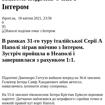
Інтером
iSport.ua, 18 квітня 2021, 23:58
0
95
В рамках 31-го туру італійської Серії А
Наполі зіграв внічию з Інтером.
Зустріч пройшла в Неаполі і
завершилася з рахунком 1:1.
Підопічні Дженнаро Гаттузо вийшли вперед на 36-й хвилині.
Голкіпер Інтера Самір Ханданович забив автогол,
намагаючись зупинити атаку суперника.
На 55-й хвилині півзахисник Інтера Крістіан Еріксен відновив
паритет. Датчанин наблизився до штрафного і пробив точно в
нижній правий кут воріт Наполі.