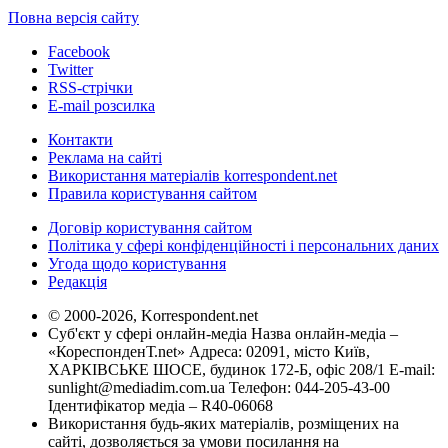
Повна версія сайту
Facebook
Twitter
RSS-стрічки
E-mail розсилка
Контакти
Реклама на сайті
Використання матеріалів korrespondent.net
Правила користування сайтом
Договір користування сайтом
Політика у сфері конфіденційності і персональних даних
Угода щодо користування
Редакція
© 2000-2026, Korrespondent.net
Суб'єкт у сфері онлайн-медіа Назва онлайн-медіа –
«КореспонденТ.net» Адреса: 02091, місто Київ,
ХАРКІВСЬКЕ ШОСЕ, будинок 172-Б, офіс 208/1 E-mail:
sunlight@mediadim.com.ua
Телефон: 044-205-43-00
Ідентифікатор медіа – R40-06068
Використання будь-яких матеріалів, розміщених на
сайті, дозволяється за умови посилання на