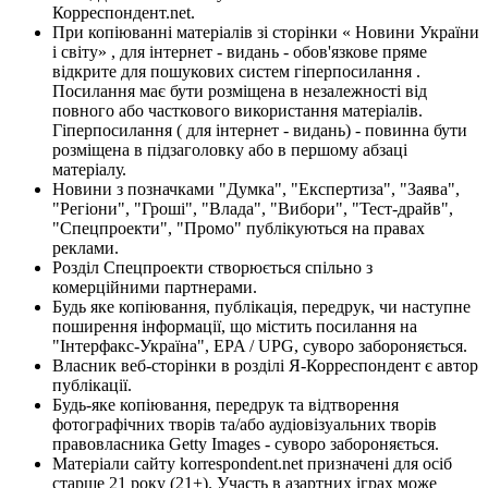
Корреспондент.net.
При копіюванні матеріалів зі сторінки « Новини України
і світу» , для інтернет - видань - обов'язкове пряме
відкрите для пошукових систем гіперпосилання .
Посилання має бути розміщена в незалежності від
повного або часткового використання матеріалів.
Гіперпосилання ( для інтернет - видань) - повинна бути
розміщена в підзаголовку або в першому абзаці
матеріалу.
Новини з позначками "Думка", "Експертиза", "Заява",
"Регіони", "Гроші", "Влада", "Вибори", "Тест-драйв",
"Спецпроекти", "Промо" публікуються на правах
реклами.
Розділ Спецпроекти створюється спільно з
комерційними партнерами.
Будь яке копіювання, публікація, передрук, чи наступне
поширення інформації, що містить посилання на
"Інтерфакс-Україна", EPA / UPG, суворо забороняється.
Власник веб-сторінки в розділі Я-Корреспондент є автор
публікації.
Будь-яке копіювання, передрук та відтворення
фотографічних творів та/або аудіовізуальних творів
правовласника Getty Images - суворо забороняється.
Матеріали сайту korrespondent.net призначені для осіб
старше 21 року (21+). Участь в азартних іграх може