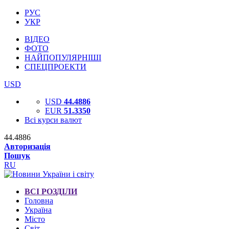
РУС
УКР
ВІДЕО
ФОТО
НАЙПОПУЛЯРНІШІ
СПЕЦПРОЕКТИ
USD
USD
44.4886
EUR
51.3350
Всі курси валют
44.4886
Авторизація
Пошук
RU
ВСІ РОЗДІЛИ
Головна
Україна
Місто
Світ