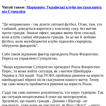
Читай також:
Маркевич: Українські клуби постраждають
від Суперліги
"Це неправильно - так ділити світової футбол. Отже, тим, хто
слабший, доведеться варитися у власному соку, без матчів
проти грандів. Зникне ефект, завдяки якому були сенсації,
коли клуби слабші обігравали грандів. За це ми й любимо
футбол, коли малобюджетні клуби підносять сюрпризи,
обігруючи фаворитів".
Сабо також відзначив фактор президента Реала Флорентіно
Переса на управлінні Суперлігою.
"Якщо керуватиме Суперлігою президент Реала Флорентіно
Перес, то може вийти ситуація, як з матчем Швейцарія -
Україна в Лізі націй. Тоді УЄФА прийняла рішення на користь
швейцарської збірної після скасування нашого матчу. Тепер
так само можуть прийматися рішення на користь Реала.
Судді так само напевно розумітимуть, хто керує турніром. Так
що ситуація неоднозначна й поки що малозрозуміла.
Зрозуміло, що наших грандів - Динамо і Шахтар - не
покличуть, адже вони не такі багаті, як Реал і Челсі", - цитує