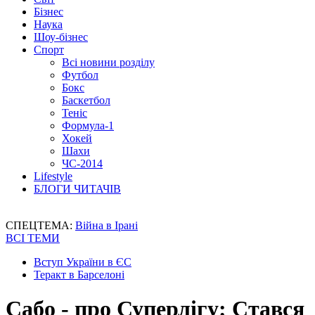
Бізнес
Наука
Шоу-бізнес
Спорт
Всі новини розділу
Футбол
Бокс
Баскетбол
Теніс
Формула-1
Хокей
Шахи
ЧС-2014
Lifestyle
БЛОГИ ЧИТАЧІВ
СПЕЦТЕМА:
Війна в Ірані
ВСІ ТЕМИ
Вступ України в ЄС
Теракт в Барселоні
Сабо - про Суперлігу: Стався