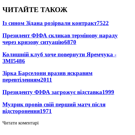
ЧИТАЙТЕ ТАКОЖ
Із сином Зідана розірвали контракт
7522
Президент ФІФА скликав термінову нараду
через кризову ситуацію
6870
Колишній клуб хоче повернути Яремчука -
ЗМІ
5486
Зірка Барселони вразив яскравим
перевтіленням
2011
Президенту ФІФА загрожує відставка
1999
Мудрик провів свій перший матч після
відсторонення
1971
Читати коментарі