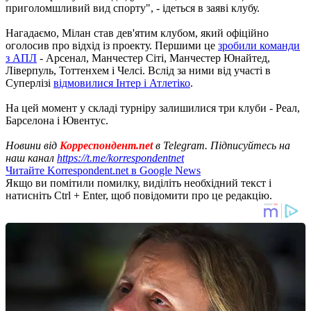
приголомшливий вид спорту", - ідеться в заяві клубу.
Нагадаємо, Мілан став дев'ятим клубом, який офіційно
оголосив про відхід із проекту. Першими це
зробили команди
з АПЛ
- Арсенал, Манчестер Сіті, Манчестер Юнайтед,
Ліверпуль, Тоттенхем і Челсі. Вслід за ними від участі в
Суперлізі
відмовилися Інтер і Атлетіко
.
На цей момент у складі турніру залишилися три клуби - Реал,
Барселона і Ювентус.
Новини від
Корреспондент.net
в Telegram. Підписуйтесь на
наш канал
https://t.me/korrespondentnet
Читайте Korrespondent.net в Google News
Якщо ви помітили помилку, виділіть необхідний текст і
натисніть Ctrl + Enter, щоб повідомити про це редакцію.