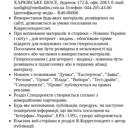
ХАРКІВСЬКЕ ШОСЕ, будинок 172-Б, офіс 208/1 E-mail:
sunlight@mediadim.com.ua
Телефон: 044-205-43-00
Ідентифікатор медіа – R40-06068
Використання будь-яких матеріалів, розміщених на
сайті, дозволяється за умови посилання на
Корреспондент.net.
При копіюванні матеріалів зі сторінки « Новини України
і світу» , для інтернет - видань - обов'язкове пряме
відкрите для пошукових систем гіперпосилання .
Посилання має бути розміщена в незалежності від
повного або часткового використання матеріалів.
Гіперпосилання ( для інтернет - видань) - повинна бути
розміщена в підзаголовку або в першому абзаці
матеріалу.
Новини з позначками "Думка", "Експертиза", "Заява",
"Регіони", "Гроші", "Влада", "Вибори", "Тест-драйв",
"Спецпроекти", "Промо" публікуються на правах
реклами.
Розділ Спецпроекти створюється спільно з
комерційними партнерами.
Будь яке копіювання, публікація, передрук, чи наступне
поширення інформації, що містить посилання на
"Інтерфакс-Україна", EPA / UPG, суворо забороняється.
Власник веб-сторінки в розділі Я-Корреспондент є автор
публікації.