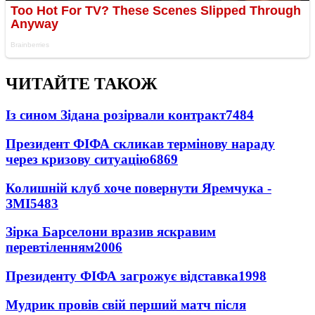
ЧИТАЙТЕ ТАКОЖ
Із сином Зідана розірвали контракт
7484
Президент ФІФА скликав термінову нараду
через кризову ситуацію
6869
Колишній клуб хоче повернути Яремчука -
ЗМІ
5483
Зірка Барселони вразив яскравим
перевтіленням
2006
Президенту ФІФА загрожує відставка
1998
Мудрик провів свій перший матч після