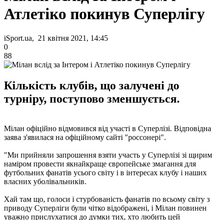
Атлетіко покинув Суперлігу
iSport.ua, 21 квітня 2021, 14:45
0
88
Кількість клубів, що залучені до
турніру, поступово зменшується.
Мілан офіційно відмовився від участі в Суперлізі. Відповідна
заява з'явилася на офіційному сайті "россонері".
"Ми прийняли запрошення взяти участь у Суперлізі зі щирим
наміром провести якнайкраще європейське змагання для
футбольних фанатів усього світу і в інтересах клубу і наших
власних уболівальників.
Хай там що, голоси і стурбованість фанатів по всьому світу з
приводу Суперліги були чітко відображені, і Мілан повинен
уважно прислухатися до думки тих, хто любить цей