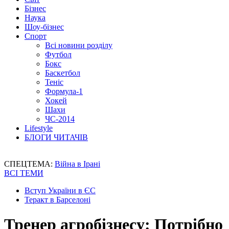
Бізнес
Наука
Шоу-бізнес
Спорт
Всі новини розділу
Футбол
Бокс
Баскетбол
Теніс
Формула-1
Хокей
Шахи
ЧС-2014
Lifestyle
БЛОГИ ЧИТАЧІВ
СПЕЦТЕМА:
Війна в Ірані
ВСІ ТЕМИ
Вступ України в ЄС
Теракт в Барселоні
Тренер агробізнесу: Потрібно