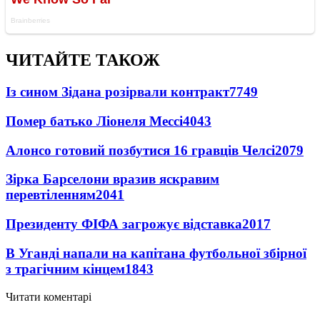
ЧИТАЙТЕ ТАКОЖ
Із сином Зідана розірвали контракт
7749
Помер батько Ліонеля Мессі
4043
Алонсо готовий позбутися 16 гравців Челсі
2079
Зірка Барселони вразив яскравим
перевтіленням
2041
Президенту ФІФА загрожує відставка
2017
В Уганді напали на капітана футбольної збірної
з трагічним кінцем
1843
Читати коментарі