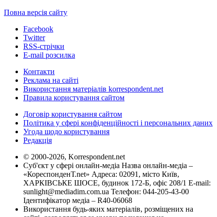
Повна версія сайту
Facebook
Twitter
RSS-стрічки
E-mail розсилка
Контакти
Реклама на сайті
Використання матеріалів korrespondent.net
Правила користування сайтом
Договір користування сайтом
Політика у сфері конфіденційності і персональних даних
Угода щодо користування
Редакція
© 2000-2026, Korrespondent.net
Суб'єкт у сфері онлайн-медіа Назва онлайн-медіа –
«КореспонденТ.net» Адреса: 02091, місто Київ,
ХАРКІВСЬКЕ ШОСЕ, будинок 172-Б, офіс 208/1 E-mail:
sunlight@mediadim.com.ua
Телефон: 044-205-43-00
Ідентифікатор медіа – R40-06068
Використання будь-яких матеріалів, розміщених на