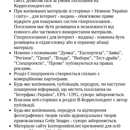
сайті, дозволяється за умови посилання на
Корреспондент.net.
При копіюванні матеріалів зі сторінки « Новини України
і світу» , для інтернет - видань - обов'язкове пряме
відкрите для пошукових систем гіперпосилання .
Посилання має бути розміщена в незалежності від
повного або часткового використання матеріалів.
Гіперпосилання ( для інтернет - видань) - повинна бути
розміщена в підзаголовку або в першому абзаці
матеріалу.
Новини з позначками "Думка", "Експертиза", "Заява",
"Регіони", "Гроші", "Влада", "Вибори", "Тест-драйв",
"Спецпроекти", "Промо" публікуються на правах
реклами.
Розділ Спецпроекти створюється спільно з
комерційними партнерами.
Будь яке копіювання, публікація, передрук, чи наступне
поширення інформації, що містить посилання на
"Інтерфакс-Україна", EPA / UPG, суворо забороняється.
Власник веб-сторінки в розділі Я-Корреспондент є автор
публікації.
Будь-яке копіювання, передрук та відтворення
фотографічних творів та/або аудіовізуальних творів
правовласника Getty Images - суворо забороняється.
Матеріали сайту korrespondent.net призначені для осіб