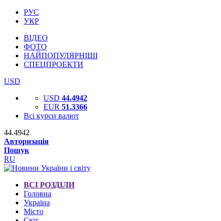
РУС
УКР
ВІДЕО
ФОТО
НАЙПОПУЛЯРНІШІ
СПЕЦПРОЕКТИ
USD
USD
44.4942
EUR
51.3366
Всі курси валют
44.4942
Авторизація
Пошук
RU
ВСІ РОЗДІЛИ
Головна
Україна
Місто
Світ