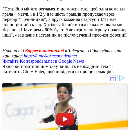
"Потрібно міняти регламент, не можна так, щоб одна команда
грала 4 матчі, і в 1/2 у нас шість гравців пропускає через
перебір "гірчичників", а друга команда стартує з 1/4 і має
повноцінний склад. Хотілося б вийти тим складом, яким ми
зіграли з Шахтарем - 60% було. Але отримали ігрову практику
інші", - зазначив наставник на післяматчевій прес-конференції.
Новини від
Корреспондент.net
в Telegram. Підписуйтесь на
наш канал
https://t.me/korrespondentnet
Читайте Korrespondent.net в Google News
Якщо ви помітили помилку, виділіть необхідний текст і
натисніть Ctrl + Enter, щоб повідомити про це редакцію.