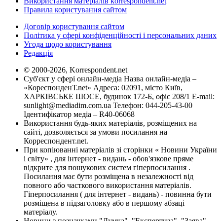
Використання матеріалів korrespondent.net
Правила користування сайтом
Договір користування сайтом
Політика у сфері конфіденційності і персональних даних
Угода щодо користування
Редакція
© 2000-2026, Korrespondent.net
Суб'єкт у сфері онлайн-медіа Назва онлайн-медіа –
«КореспонденТ.net» Адреса: 02091, місто Київ,
ХАРКІВСЬКЕ ШОСЕ, будинок 172-Б, офіс 208/1 E-mail:
sunlight@mediadim.com.ua
Телефон: 044-205-43-00
Ідентифікатор медіа – R40-06068
Використання будь-яких матеріалів, розміщених на
сайті, дозволяється за умови посилання на
Корреспондент.net.
При копіюванні матеріалів зі сторінки « Новини України
і світу» , для інтернет - видань - обов'язкове пряме
відкрите для пошукових систем гіперпосилання .
Посилання має бути розміщена в незалежності від
повного або часткового використання матеріалів.
Гіперпосилання ( для інтернет - видань) - повинна бути
розміщена в підзаголовку або в першому абзаці
матеріалу.
Новини з позначками "Думка", "Експертиза", "Заява",