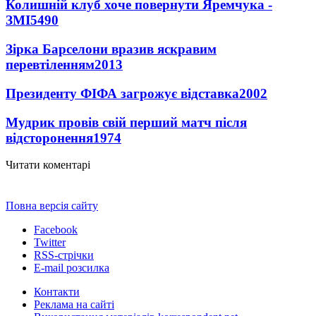
Колишній клуб хоче повернути Яремчука -
ЗМІ
5490
Зірка Барселони вразив яскравим
перевтіленням
2013
Президенту ФІФА загрожує відставка
2002
Мудрик провів свій перший матч після
відсторонення
1974
Читати коментарі
Повна версія сайту
Facebook
Twitter
RSS-стрічки
E-mail розсилка
Контакти
Реклама на сайті