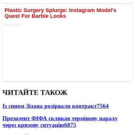
ЧИТАЙТЕ ТАКОЖ
Із сином Зідана розірвали контракт
7564
Президент ФІФА скликав термінову нараду
через кризову ситуацію
6875