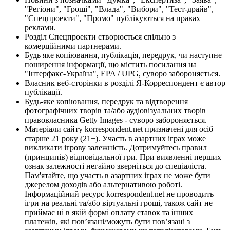
"Регіони", "Гроші", "Влада", "Вибори", "Тест-драйв",
"Спецпроекти", "Промо" публікуються на правах
реклами.
Розділ Спецпроекти створюється спільно з
комерційними партнерами.
Будь яке копіювання, публікація, передрук, чи наступне
поширення інформації, що містить посилання на
"Інтерфакс-Україна", EPA / UPG, суворо забороняється.
Власник веб-сторінки в розділі Я-Корреспондент є автор
публікації.
Будь-яке копіювання, передрук та відтворення
фотографічних творів та/або аудіовізуальних творів
правовласника Getty Images - суворо забороняється.
Матеріали сайту korrespondent.net призначені для осіб
старше 21 року (21+). Участь в азартних іграх може
викликати ігрову залежність. Дотримуйтесь правил
(принципів) відповідальної гри. При виявленні перших
ознак залежності негайно зверніться до спеціаліста.
Пам'ятайте, що участь в азартних іграх не може бути
джерелом доходів або альтернативою роботі.
Інформаційний ресурс korrespondent.net не проводить
ігри на реальні та/або віртуальні гроші, також сайт не
приймає ні в якій формі оплату ставок та інших
платежів, які пов’язані/можуть бути пов’язані з