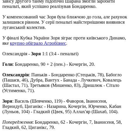
завісу другого тайму підопічні Шарана змогли заробити
пенальті, який успішно реалізував Бондаренко.
У компенсований час Зоря була ближчою до гола, але рахунок
залишився рівним. У серії пенальті майстернішими виявився
луганський колектив.
У фіналі Кубка України Зоря зіграє проти київського Динамо,
яке
крупно обіграло Агробізнес
.
Олександрія -
Зоря
1:1 (3:4 - пенальті)
Голи
: Бондаренко, 90 + 2 (пен.) - Кочергін, 20.
Олександрія
: Паньків - Бондаренко (Стецьків, 78), Бабогло
(Пашаєв, 46), Дубра, Вантух - Банада - Лучкевич, Ковалець
(Шастал, 71), Третьяков (Мишенко, 83), Дришлюк - Сітало
(Устименко, 71).
Зоря
: Василь (Шевченко, 119) - Фаворов, Іванисеня,
Вернидуб, Циганікс - Назарина, Кочергін, Юрченко, Кабан
(Луньов, 104) - Гладкий (Цвек, 95) Аллах'яр (Шахаб, 104).
Попередження
: Бондаренко, 62 - Кочергін, 7, Іванисеня, 58,
Гладкий, 62, Циганікс, 79.