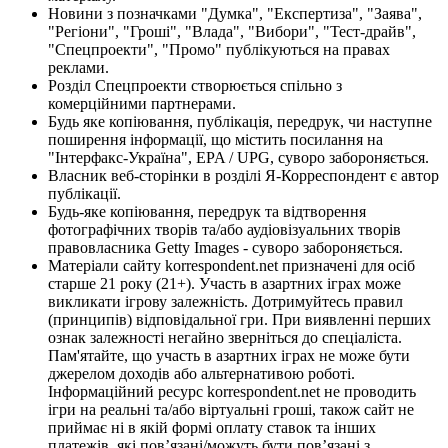
Новини з позначками "Думка", "Експертиза", "Заява",
"Регіони", "Гроші", "Влада", "Вибори", "Тест-драйв",
"Спецпроекти", "Промо" публікуються на правах
реклами.
Розділ Спецпроекти створюється спільно з
комерційними партнерами.
Будь яке копіювання, публікація, передрук, чи наступне
поширення інформації, що містить посилання на
"Інтерфакс-Україна", EPA / UPG, суворо забороняється.
Власник веб-сторінки в розділі Я-Корреспондент є автор
публікації.
Будь-яке копіювання, передрук та відтворення
фотографічних творів та/або аудіовізуальних творів
правовласника Getty Images - суворо забороняється.
Матеріали сайту korrespondent.net призначені для осіб
старше 21 року (21+). Участь в азартних іграх може
викликати ігрову залежність. Дотримуйтесь правил
(принципів) відповідальної гри. При виявленні перших
ознак залежності негайно зверніться до спеціаліста.
Пам'ятайте, що участь в азартних іграх не може бути
джерелом доходів або альтернативою роботі.
Інформаційний ресурс korrespondent.net не проводить
ігри на реальні та/або віртуальні гроші, також сайт не
приймає ні в якій формі оплату ставок та інших
платежів, які пов’язані/можуть бути пов’язані з