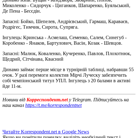
Миколенко - Сидорчук - Циганков, Шапаренко, Буяльський,
Де Пена - Бесєдін.
Запасні: Бойко, Шепелев, Андрієвський, Гармаш, Караваєв,
Родрігес, Тимчик, Сирота, Супряга.
Інгулець: Кринська - Асмелаш, Семенко, Салем, Синегуб -
Коробенко - Янаков, Бартулович, Васін, Козак - Шевцов.
Запасні: Малюк, Коваленко, Кучеренко, Павлов, Плохотнюк,
Щедрий, Сітчінава, Квасний
Динамо займає перше місце в турнірній таблиці, набравши 55
очок. У разі перемоги колектив Мірчі Луческу забезпечить
собі чемпіонський титул УПЛ. Інгулець з 20 балами в активі
йде 11-м.
Новини від
Корреспондент.net
у Telegram. Підписуйтесь на
наш канал
https://t.me/korrespondentnet
Читайте Korrespondent.net в Google News
Якщо ви помітили помилку, виділіть необхідний текст і