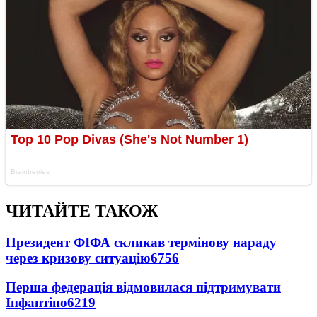
ЧИТАЙТЕ ТАКОЖ
Президент ФІФА скликав термінову нараду
через кризову ситуацію
6756
Перша федерація відмовилася підтримувати
Інфантіно
6219