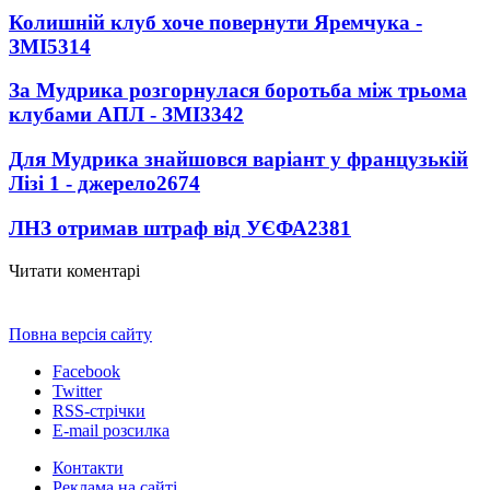
Колишній клуб хоче повернути Яремчука -
ЗМІ
5314
За Мудрика розгорнулася боротьба між трьома
клубами АПЛ - ЗМІ
3342
Для Мудрика знайшовся варіант у французькій
Лізі 1 - джерело
2674
ЛНЗ отримав штраф від УЄФА
2381
Читати коментарі
Повна версія сайту
Facebook
Twitter
RSS-стрічки
E-mail розсилка
Контакти
Реклама на сайті