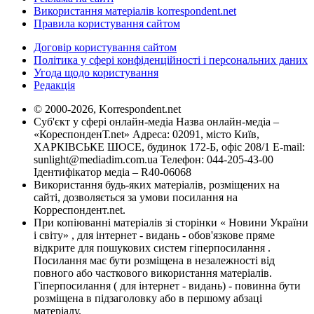
Використання матеріалів korrespondent.net
Правила користування сайтом
Договір користування сайтом
Політика у сфері конфіденційності і персональних даних
Угода щодо користування
Редакція
© 2000-2026, Korrespondent.net
Суб'єкт у сфері онлайн-медіа Назва онлайн-медіа –
«КореспонденТ.net» Адреса: 02091, місто Київ,
ХАРКІВСЬКЕ ШОСЕ, будинок 172-Б, офіс 208/1 E-mail:
sunlight@mediadim.com.ua
Телефон: 044-205-43-00
Ідентифікатор медіа – R40-06068
Використання будь-яких матеріалів, розміщених на
сайті, дозволяється за умови посилання на
Корреспондент.net.
При копіюванні матеріалів зі сторінки « Новини України
і світу» , для інтернет - видань - обов'язкове пряме
відкрите для пошукових систем гіперпосилання .
Посилання має бути розміщена в незалежності від
повного або часткового використання матеріалів.
Гіперпосилання ( для інтернет - видань) - повинна бути
розміщена в підзаголовку або в першому абзаці
матеріалу.