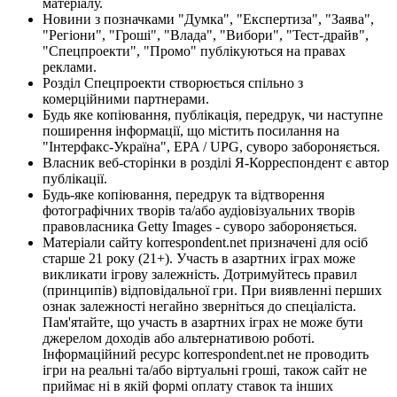
матеріалу.
Новини з позначками "Думка", "Експертиза", "Заява",
"Регіони", "Гроші", "Влада", "Вибори", "Тест-драйв",
"Спецпроекти", "Промо" публікуються на правах
реклами.
Розділ Спецпроекти створюється спільно з
комерційними партнерами.
Будь яке копіювання, публікація, передрук, чи наступне
поширення інформації, що містить посилання на
"Інтерфакс-Україна", EPA / UPG, суворо забороняється.
Власник веб-сторінки в розділі Я-Корреспондент є автор
публікації.
Будь-яке копіювання, передрук та відтворення
фотографічних творів та/або аудіовізуальних творів
правовласника Getty Images - суворо забороняється.
Матеріали сайту korrespondent.net призначені для осіб
старше 21 року (21+). Участь в азартних іграх може
викликати ігрову залежність. Дотримуйтесь правил
(принципів) відповідальної гри. При виявленні перших
ознак залежності негайно зверніться до спеціаліста.
Пам'ятайте, що участь в азартних іграх не може бути
джерелом доходів або альтернативою роботі.
Інформаційний ресурс korrespondent.net не проводить
ігри на реальні та/або віртуальні гроші, також сайт не
приймає ні в якій формі оплату ставок та інших