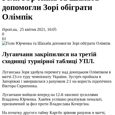
допомогли Зорі обіграти
Олімпік
iSport.ua, 25 квітня 2021, 16:05
0
61
Луганчани закріпилися на третій
сходинці турнірної таблиці УПЛ.
Луганська Зоря здобула перемогу над донецьким Олімпіком в
матчі 23-го туру чемпіонату України. Зустріч пройшла в
Запоріжжі і завершилася з рахунком 2:1 на користь підопічних
Віктора Скрипника.
Луганчани вийшли вперед на 12-й хвилині зусиллями
Владлена Юрченка. Хавбек успішно реалізував пенальті,
призначений за фол проти Владислава Кочергіна.
На початку другого тайму Каргбо зрівняв рахунок в матчі,