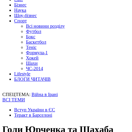
Бізнес
Наука
Шоу-бізнес
Спорт
Всі новини розділу
Футбол
Бокс
Баскетбол
Теніс
Формула-1
Хокей
Шахи
ЧС-2014
Lifestyle
БЛОГИ ЧИТАЧІВ
СПЕЦТЕМА:
Війна в Ірані
ВСІ ТЕМИ
Вступ України в ЄС
Теракт в Барселоні
Голи Юрченка та Шахаба