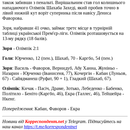
також забивши з пенальті. Вирішальним став гол колишнього
нападаючого Олімпік Шахаба Захеді, який пробив точно в
лівий нижній кут воріт суперника після навісу Дениса
Фаворова.
Зоря, набравши 41 очко, займає третє місце в турнірній
таблиці української Прем'єр-ліги. Олімпік розташовується на
13-му рядку (18 балів).
Зоря
- Олімпік 2:1
Голи
: Юрченко, 12 (пен.), Шахаб, 70 - Каргбо, 54 (пен.)
Зоря
: Василь - Фаворов, Вернидуб, Абу Ханна, Жуніньо -
Назарин - Юрченко (Іванисеня, 77), Кочергін - Кабан (Луньов,
67) - Сайядманеш (Руфат, 90 + 1), Гладкий (Шахаб, 67).
Олімпік
: Кичак - Пасіч, Драме, Зотько, Лебеденко - Бабенко,
Політило - Беніто (Каргбо, 46), Екра (Таллес, 46), Тейшейра -
Нкенг.
Попередження
: Кабан, Фаворов - Екра
Новини від
Корреспондент.net
у Telegram. Підписуйтесь на
наш канал
https://t.me/korrespondentnet