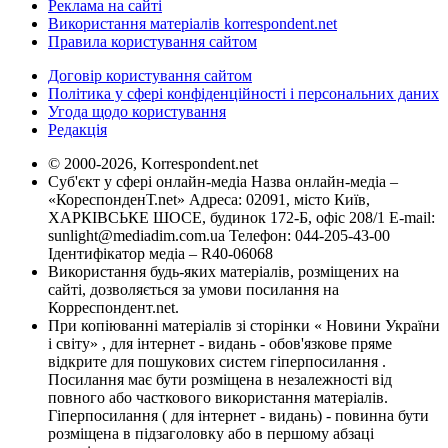
Реклама на сайті
Використання матеріалів korrespondent.net
Правила користування сайтом
Договір користування сайтом
Політика у сфері конфіденційності і персональних даних
Угода щодо користування
Редакція
© 2000-2026, Korrespondent.net
Суб'єкт у сфері онлайн-медіа Назва онлайн-медіа –
«КореспонденТ.net» Адреса: 02091, місто Київ,
ХАРКІВСЬКЕ ШОСЕ, будинок 172-Б, офіс 208/1 E-mail:
sunlight@mediadim.com.ua
Телефон: 044-205-43-00
Ідентифікатор медіа – R40-06068
Використання будь-яких матеріалів, розміщених на
сайті, дозволяється за умови посилання на
Корреспондент.net.
При копіюванні матеріалів зі сторінки « Новини України
і світу» , для інтернет - видань - обов'язкове пряме
відкрите для пошукових систем гіперпосилання .
Посилання має бути розміщена в незалежності від
повного або часткового використання матеріалів.
Гіперпосилання ( для інтернет - видань) - повинна бути
розміщена в підзаголовку або в першому абзаці