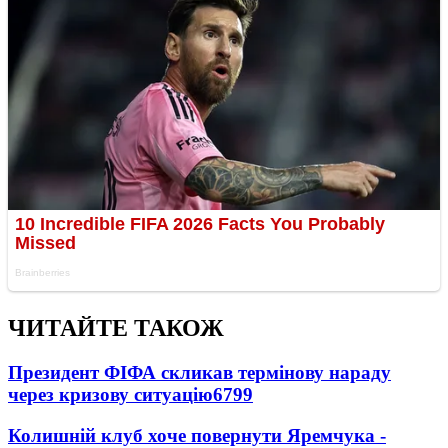
ЧИТАЙТЕ ТАКОЖ
Президент ФІФА скликав термінову нараду
через кризову ситуацію
6799
Колишній клуб хоче повернути Яремчука -