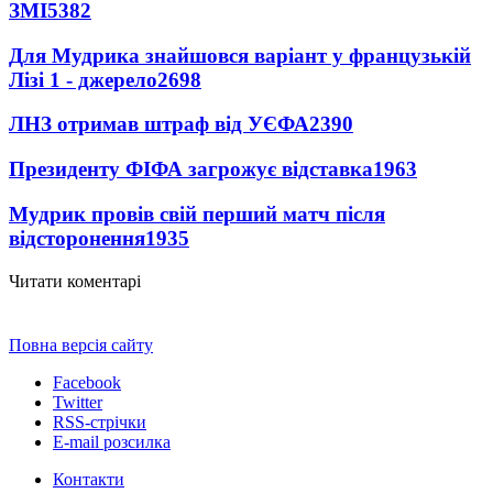
ЗМІ
5382
Для Мудрика знайшовся варіант у французькій
Лізі 1 - джерело
2698
ЛНЗ отримав штраф від УЄФА
2390
Президенту ФІФА загрожує відставка
1963
Мудрик провів свій перший матч після
відсторонення
1935
Читати коментарі
Повна версія сайту
Facebook
Twitter
RSS-стрічки
E-mail розсилка
Контакти