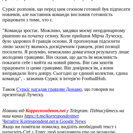
Суркіс розповів, що перед цим сезоном готовий був підписати
новачків, але наставник команди висловив готовність
працювати з тими, хто є.
"Команда зростає. Можливо, завдяки моєму неординарному
рішенню на початку сезону. Коли прийшов Мірча Луческу,
було здорових 8 гравців основи. Я пропонував підсилити
лінію захисту якимось досвідченим гравцем, різні позиції
посилити. Я розумію, неможливо домагатися результату лише
молодими гравцями. Він сказав, що дасть їм можливість
показати себе і вийти на новий рівень. Він сам захотів
працювати із цими гравцями. Він довірився їм, а вони
виправдали його довіру. Сьогодні це єдиний колектив, єдина
команда", - зазначив Суркіс в інтерв'ю FootballHub.
Також
Суркіс нагадав гравцям Динамо
, що говорив на
презентації Луческу.
Новини від
Корреспондент.net
у Telegram. Підписуйтесь на
наш канал
https://t.me/korrespondentnet
Читайте Korrespondent.net в Google News
Якщо ви помітили помилку, виділіть необхідний текст і
натисніть Ctrl + Enter, щоб повідомити про це редакцію.