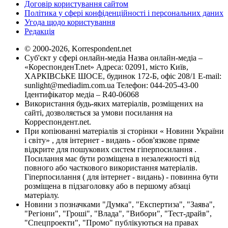
Договір користування сайтом
Політика у сфері конфіденційності і персональних даних
Угода щодо користування
Редакція
© 2000-2026, Korrespondent.net
Суб'єкт у сфері онлайн-медіа Назва онлайн-медіа –
«КореспонденТ.net» Адреса: 02091, місто Київ,
ХАРКІВСЬКЕ ШОСЕ, будинок 172-Б, офіс 208/1 E-mail:
sunlight@mediadim.com.ua
Телефон: 044-205-43-00
Ідентифікатор медіа – R40-06068
Використання будь-яких матеріалів, розміщених на
сайті, дозволяється за умови посилання на
Корреспондент.net.
При копіюванні матеріалів зі сторінки « Новини України
і світу» , для інтернет - видань - обов'язкове пряме
відкрите для пошукових систем гіперпосилання .
Посилання має бути розміщена в незалежності від
повного або часткового використання матеріалів.
Гіперпосилання ( для інтернет - видань) - повинна бути
розміщена в підзаголовку або в першому абзаці
матеріалу.
Новини з позначками "Думка", "Експертиза", "Заява",
"Регіони", "Гроші", "Влада", "Вибори", "Тест-драйв",
"Спецпроекти", "Промо" публікуються на правах