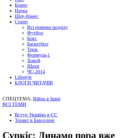
Бізнес
Наука
Шоу-бізнес
Спорт
Всі новини розділу
Футбол
Бокс
Баскетбол
Теніс
Формула-1
Хокей
Шахи
ЧС-2014
Lifestyle
БЛОГИ ЧИТАЧІВ
СПЕЦТЕМА:
Війна в Ірані
ВСІ ТЕМИ
Вступ України в ЄС
Теракт в Барселоні
Суркіс: Динамо пора вже