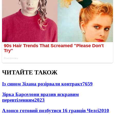
ЧИТАЙТЕ ТАКОЖ
Із сином Зідана розірвали контракт
7659
Зірка Барселони вразив яскравим
перевтіленням
2023
Алонсо готовий позбутися 16 гравців Челсі
2010