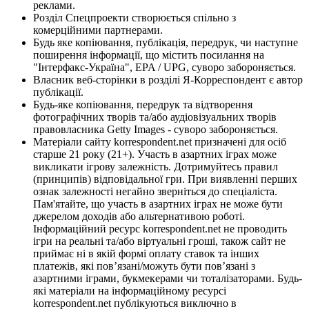
реклами.
Розділ Спецпроекти створюється спільно з
комерційними партнерами.
Будь яке копіювання, публікація, передрук, чи наступне
поширення інформації, що містить посилання на
"Інтерфакс-Україна", EPA / UPG, суворо забороняється.
Власник веб-сторінки в розділі Я-Корреспондент є автор
публікації.
Будь-яке копіювання, передрук та відтворення
фотографічних творів та/або аудіовізуальних творів
правовласника Getty Images - суворо забороняється.
Матеріали сайту korrespondent.net призначені для осіб
старше 21 року (21+). Участь в азартних іграх може
викликати ігрову залежність. Дотримуйтесь правил
(принципів) відповідальної гри. При виявленні перших
ознак залежності негайно зверніться до спеціаліста.
Пам'ятайте, що участь в азартних іграх не може бути
джерелом доходів або альтернативою роботі.
Інформаційний ресурс korrespondent.net не проводить
ігри на реальні та/або віртуальні гроші, також сайт не
приймає ні в якій формі оплату ставок та інших
платежів, які пов’язані/можуть бути пов’язані з
азартними іграми, букмекерами чи тоталізаторами. Будь-
які матеріали на інформаційному ресурсі
korrespondent.net публікуються виключно в