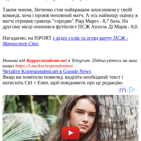
Таким чином, Зінченко став найкращим захисником у своїй
команді, хоча і провів неповний матч. А ось найвищу оцінку в
матчі отримав гравець "городян" Ріяд Марез - 8,7 бала. На
другому місці опинився футболіст ПСЖ Анхель Ді Марія - 8,0.
Нагадаємо, на ISPORT
є відео голів та огляд матчу
ПСЖ -
Манчестер Сіті
.
Новини від
Корреспондент.net
в Telegram. Підписуйтесь на наш
канал
https://t.me/korrespondentnet
Читайте Korrespondent.net в Google News
Якщо ви помітили помилку, виділіть необхідний текст і
натисніть Ctrl + Enter, щоб повідомити про це редакцію.