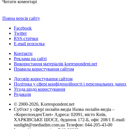
Читати коментарі
Повна версія сайту
Facebook
Twitter
RSS-стрічки
E-mail розсилка
Контакти
Реклама на сайті
Використання матеріалів korrespondent.net
Правила користування сайтом
Договір користування сайтом
Політика у сфері конфіденційності і персональних даних
Угода щодо користування
Редакція
© 2000-2026, Korrespondent.net
Суб'єкт у сфері онлайн-медіа Назва онлайн-медіа –
«КореспонденТ.net» Адреса: 02091, місто Київ,
ХАРКІВСЬКЕ ШОСЕ, будинок 172-Б, офіс 208/1 E-mail:
sunlight@mediadim.com.ua
Телефон: 044-205-43-00