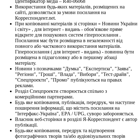
Ідентифікатор медіа – R40-06068
Використання будь-яких матеріалів, розміщених на
сайті, дозволяється за умови посилання на
Корреспондент.net.
При копіюванні матеріалів зі сторінки « Новини України
і світу» , для інтернет - видань - обов'язкове пряме
відкрите для пошукових систем гіперпосилання .
Посилання має бути розміщена в незалежності від
повного або часткового використання матеріалів.
Гіперпосилання ( для інтернет - видань) - повинна бути
розміщена в підзаголовку або в першому абзаці
матеріалу.
Новини з позначками "Думка", "Експертиза", "Заява",
"Регіони", "Гроші", "Влада", "Вибори", "Тест-драйв",
"Спецпроекти", "Промо" публікуються на правах
реклами.
Розділ Спецпроекти створюється спільно з
комерційними партнерами.
Будь яке копіювання, публікація, передрук, чи наступне
поширення інформації, що містить посилання на
"Інтерфакс-Україна", EPA / UPG, суворо забороняється.
Власник веб-сторінки в розділі Я-Корреспондент є автор
публікації.
Будь-яке копіювання, передрук та відтворення
фотографічних творів та/або аудіовізуальних творів