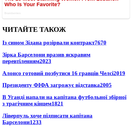
ЧИТАЙТЕ ТАКОЖ
Із сином Зідана розірвали контракт
7670
Зірка Барселони вразив яскравим
перевтіленням
2023
Алонсо готовий позбутися 16 гравців Челсі
2019
Президенту ФІФА загрожує відставка
2005
В Уганді напали на капітана футбольної збірної
з трагічним кінцем
1821
Ліверпуль хоче підписати капітана
Барселони
1233