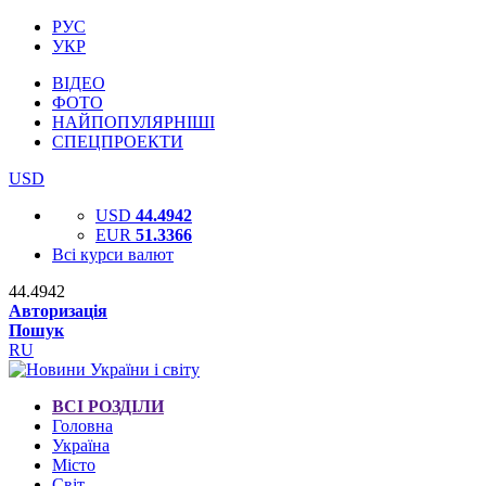
РУС
УКР
ВІДЕО
ФОТО
НАЙПОПУЛЯРНІШІ
СПЕЦПРОЕКТИ
USD
USD
44.4942
EUR
51.3366
Всі курси валют
44.4942
Авторизація
Пошук
RU
ВСІ РОЗДІЛИ
Головна
Україна
Місто
Світ