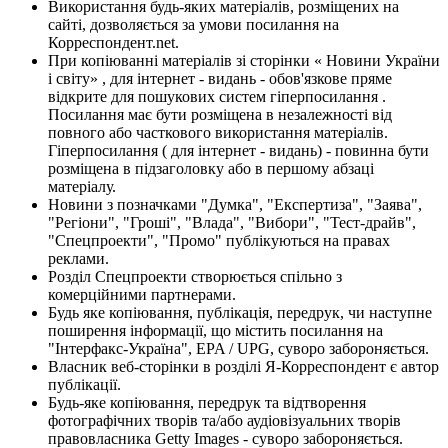
Використання будь-яких матеріалів, розміщених на
сайті, дозволяється за умови посилання на
Корреспондент.net.
При копіюванні матеріалів зі сторінки « Новини України
і світу» , для інтернет - видань - обов'язкове пряме
відкрите для пошукових систем гіперпосилання .
Посилання має бути розміщена в незалежності від
повного або часткового використання матеріалів.
Гіперпосилання ( для інтернет - видань) - повинна бути
розміщена в підзаголовку або в першому абзаці
матеріалу.
Новини з позначками "Думка", "Експертиза", "Заява",
"Регіони", "Гроші", "Влада", "Вибори", "Тест-драйв",
"Спецпроекти", "Промо" публікуються на правах
реклами.
Розділ Спецпроекти створюється спільно з
комерційними партнерами.
Будь яке копіювання, публікація, передрук, чи наступне
поширення інформації, що містить посилання на
"Інтерфакс-Україна", EPA / UPG, суворо забороняється.
Власник веб-сторінки в розділі Я-Корреспондент є автор
публікації.
Будь-яке копіювання, передрук та відтворення
фотографічних творів та/або аудіовізуальних творів
правовласника Getty Images - суворо забороняється.