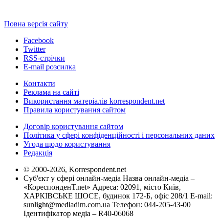
Повна версія сайту
Facebook
Twitter
RSS-стрічки
E-mail розсилка
Контакти
Реклама на сайті
Використання матеріалів korrespondent.net
Правила користування сайтом
Договір користування сайтом
Політика у сфері конфіденційності і персональних даних
Угода щодо користування
Редакція
© 2000-2026, Korrespondent.net
Суб'єкт у сфері онлайн-медіа Назва онлайн-медіа –
«КореспонденТ.net» Адреса: 02091, місто Київ,
ХАРКІВСЬКЕ ШОСЕ, будинок 172-Б, офіс 208/1 E-mail:
sunlight@mediadim.com.ua
Телефон: 044-205-43-00
Ідентифікатор медіа – R40-06068