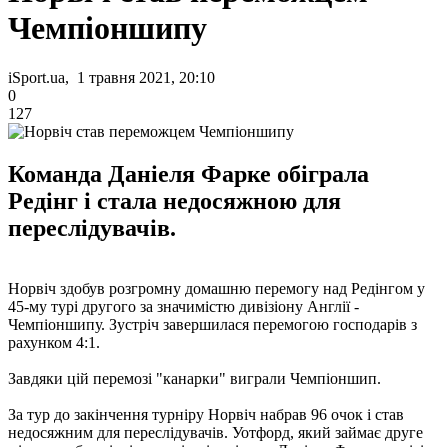
Чемпіоншипу
iSport.ua, 1 травня 2021, 20:10
0
127
Команда Даніеля Фарке обіграла
Редінг і стала недосяжною для
переслідувачів.
Норвіч здобув розгромну домашню перемогу над Редінгом у
45-му турі другого за значимістю дивізіону Англії -
Чемпіоншипу. Зустріч завершилася перемогою господарів з
рахунком 4:1.
Завдяки цій перемозі "канарки" виграли Чемпіоншип.
За тур до закінчення турніру Норвіч набрав 96 очок і став
недосяжним для переслідувачів. Уотфорд, який займає друге