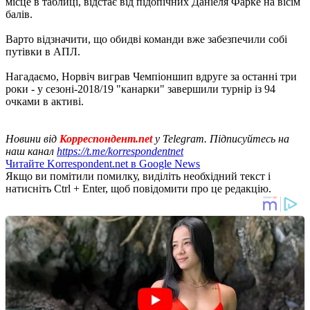
місце в таблиці, відстає від підопічних Даніеля Фарке на вісім
балів.
Варто відзначити, що обидві команди вже забезпечили собі
путівки в АПЛ.
Нагадаємо, Норвіч виграв Чемпіоншип вдруге за останні три
роки - у сезоні-2018/19 "канарки" завершили турнір із 94
очками в активі.
Новини від
Корреспондент.net
у Telegram. Підписуйтесь на
наш канал
https://t.me/korrespondentnet
Читайте Korrespondent.net в Google News
Якщо ви помітили помилку, виділіть необхідний текст і
натисніть Ctrl + Enter, щоб повідомити про це редакцію.