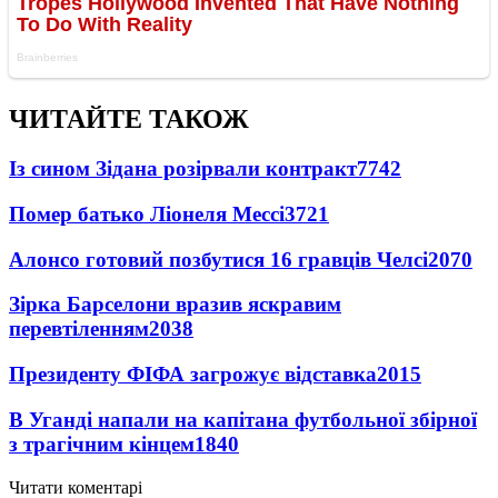
ЧИТАЙТЕ ТАКОЖ
Із сином Зідана розірвали контракт
7742
Помер батько Ліонеля Мессі
3721
Алонсо готовий позбутися 16 гравців Челсі
2070
Зірка Барселони вразив яскравим
перевтіленням
2038
Президенту ФІФА загрожує відставка
2015
В Уганді напали на капітана футбольної збірної
з трагічним кінцем
1840
Читати коментарі