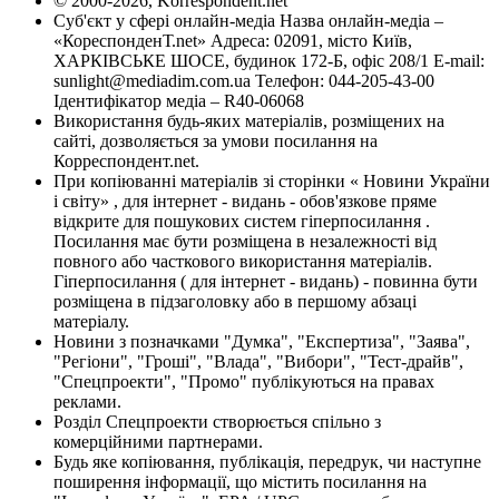
© 2000-2026, Korrespondent.net
Суб'єкт у сфері онлайн-медіа Назва онлайн-медіа –
«КореспонденТ.net» Адреса: 02091, місто Київ,
ХАРКІВСЬКЕ ШОСЕ, будинок 172-Б, офіс 208/1 E-mail:
sunlight@mediadim.com.ua
Телефон: 044-205-43-00
Ідентифікатор медіа – R40-06068
Використання будь-яких матеріалів, розміщених на
сайті, дозволяється за умови посилання на
Корреспондент.net.
При копіюванні матеріалів зі сторінки « Новини України
і світу» , для інтернет - видань - обов'язкове пряме
відкрите для пошукових систем гіперпосилання .
Посилання має бути розміщена в незалежності від
повного або часткового використання матеріалів.
Гіперпосилання ( для інтернет - видань) - повинна бути
розміщена в підзаголовку або в першому абзаці
матеріалу.
Новини з позначками "Думка", "Експертиза", "Заява",
"Регіони", "Гроші", "Влада", "Вибори", "Тест-драйв",
"Спецпроекти", "Промо" публікуються на правах
реклами.
Розділ Спецпроекти створюється спільно з
комерційними партнерами.
Будь яке копіювання, публікація, передрук, чи наступне
поширення інформації, що містить посилання на