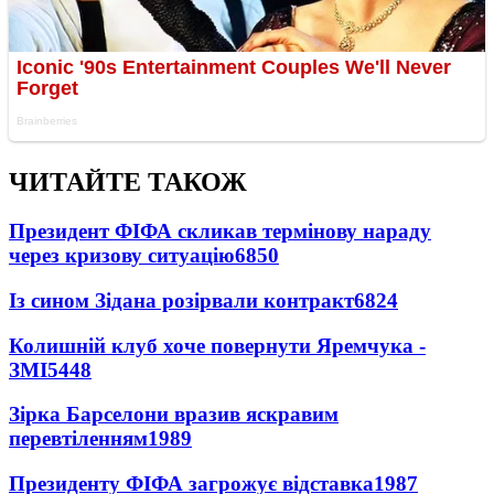
ЧИТАЙТЕ ТАКОЖ
Президент ФІФА скликав термінову нараду
через кризову ситуацію
6850
Із сином Зідана розірвали контракт
6824
Колишній клуб хоче повернути Яремчука -
ЗМІ
5448
Зірка Барселони вразив яскравим
перевтіленням
1989
Президенту ФІФА загрожує відставка
1987