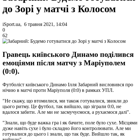
до Зорі у матчі з Колосом
iSport.ua, 6 травня 2021, 14:04
0
62
Гравець київського Динамо поділився
емоціями після матчу з Маріуполем
(0:0).
Футболіст київського Динамо Ілля Забарний висловився про
нічию в матчі проти Маріуполя (0:0) в рамках УПЛ.
"Не скажу, що втомилися, ми також готувалися, звикли до
цього ритму. Це футбол, так вийшло, що зіграли 0:0, не
вдалося забити. Але ми не засмучуємося, а рухаємося далі".
"Знали, що буде важка гра і як бачите, поле було сухе. Місцями
дуже навіть сухе і було складно його контролювати. Але ми
готувалися до цього і знали, що так буде. Вийшло так, як
вийшло".