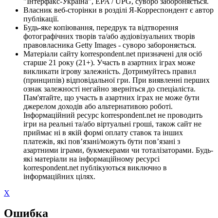
"Інтерфакс-Україна", EPA / UPG, суворо забороняється.
Власник веб-сторінки в розділі Я-Корреспондент є автор
публікації.
Будь-яке копіювання, передрук та відтворення
фотографічних творів та/або аудіовізуальних творів
правовласника Getty Images - суворо забороняється.
Матеріали сайту korrespondent.net призначені для осіб
старше 21 року (21+). Участь в азартних іграх може
викликати ігрову залежність. Дотримуйтесь правил
(принципів) відповідальної гри. При виявленні перших
ознак залежності негайно зверніться до спеціаліста.
Пам'ятайте, що участь в азартних іграх не може бути
джерелом доходів або альтернативою роботі.
Інформаційний ресурс korrespondent.net не проводить
ігри на реальні та/або віртуальні гроші, також сайт не
приймає ні в якій формі оплату ставок та інших
платежів, які пов’язані/можуть бути пов’язані з
азартними іграми, букмекерами чи тоталізаторами. Будь-
які матеріали на інформаційному ресурсі
korrespondent.net публікуються виключно в
інформаційних цілях.
X
Ошибка