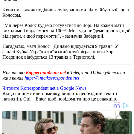
Захисник також поділився очікуваннями від майбутньої гри з
Колосом.
"Ми через Колос будемо готуватися до Зорі. На кожен матч
виходимо і віддаємося на 100%. Ми туди не їдемо просто, щоб
відіграти, а щоб перемогти", - зазначив Забарний.
Нагадаємо, матч Колос - Динамо відбудеться 9 травня. У
фіналі Кубка України київський клуб зіграє проти Зорі.
Поєдинок відбудеться 13 травня в Тернополі.
Новини від
Корреспондент.net
в Telegram. Підписуйтесь на
наш канал
https://t.me/korrespondentnet
Читайте Korrespondent.net в Google News
Якщо ви помітили помилку, виділіть необхідний текст і
натисніть Ctrl + Enter, щоб повідомити про це редакцію.