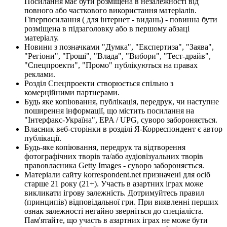
Посилання має бути розміщена в незалежності від
повного або часткового використання матеріалів.
Гіперпосилання ( для інтернет - видань) - повинна бути
розміщена в підзаголовку або в першому абзаці
матеріалу.
Новини з позначками "Думка", "Експертиза", "Заява",
"Регіони", "Гроші", "Влада", "Вибори", "Тест-драйв",
"Спецпроекти", "Промо" публікуються на правах
реклами.
Розділ Спецпроекти створюється спільно з
комерційними партнерами.
Будь яке копіювання, публікація, передрук, чи наступне
поширення інформації, що містить посилання на
"Інтерфакс-Україна", EPA / UPG, суворо забороняється.
Власник веб-сторінки в розділі Я-Корреспондент є автор
публікації.
Будь-яке копіювання, передрук та відтворення
фотографічних творів та/або аудіовізуальних творів
правовласника Getty Images - суворо забороняється.
Матеріали сайту korrespondent.net призначені для осіб
старше 21 року (21+). Участь в азартних іграх може
викликати ігрову залежність. Дотримуйтесь правил
(принципів) відповідальної гри. При виявленні перших
ознак залежності негайно зверніться до спеціаліста.
Пам'ятайте, що участь в азартних іграх не може бути