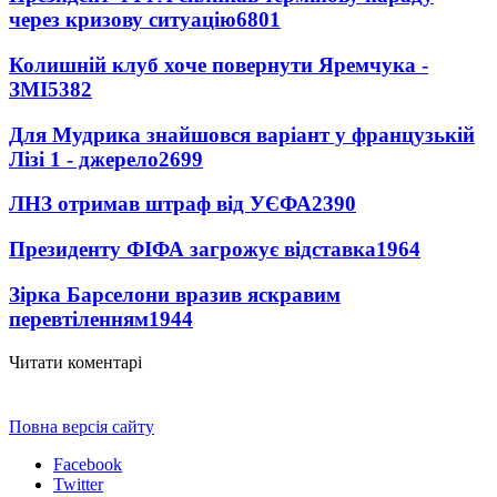
через кризову ситуацію
6801
Колишній клуб хоче повернути Яремчука -
ЗМІ
5382
Для Мудрика знайшовся варіант у французькій
Лізі 1 - джерело
2699
ЛНЗ отримав штраф від УЄФА
2390
Президенту ФІФА загрожує відставка
1964
Зірка Барселони вразив яскравим
перевтіленням
1944
Читати коментарі
Повна версія сайту
Facebook
Twitter