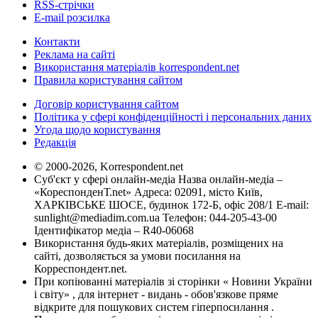
RSS-стрічки
E-mail розсилка
Контакти
Реклама на сайті
Використання матеріалів korrespondent.net
Правила користування сайтом
Договір користування сайтом
Політика у сфері конфіденційності і персональних даних
Угода щодо користування
Редакція
© 2000-2026, Korrespondent.net
Суб'єкт у сфері онлайн-медіа Назва онлайн-медіа –
«КореспонденТ.net» Адреса: 02091, місто Київ,
ХАРКІВСЬКЕ ШОСЕ, будинок 172-Б, офіс 208/1 E-mail:
sunlight@mediadim.com.ua
Телефон: 044-205-43-00
Ідентифікатор медіа – R40-06068
Використання будь-яких матеріалів, розміщених на
сайті, дозволяється за умови посилання на
Корреспондент.net.
При копіюванні матеріалів зі сторінки « Новини України
і світу» , для інтернет - видань - обов'язкове пряме
відкрите для пошукових систем гіперпосилання .