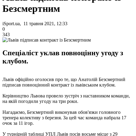
Безсмертним
iSport.ua, 11 травня 2021, 12:33
0
343
Спеціаліст уклав повноцінну угоду з
клубом.
Львів офіційно оголосив про те, що Анатолій Безсмертний
підписав повноцінний контракт із львівським клубом.
Керівництво Львова провело зустріч з наставником команди,
на якій погодили угоду на три роки.
Нагадаємо, Безсмертний виконував обов'язки головного
тренера колективу з березня. За цей час команда набрала 17
очок за 11 ігор.
У турнірній таблиці УПЛ Львів посів восьме місце з 29