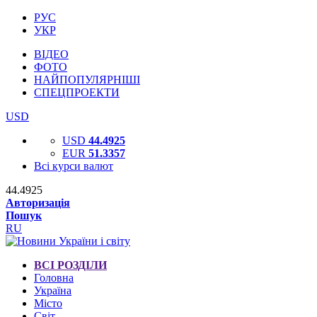
РУС
УКР
ВІДЕО
ФОТО
НАЙПОПУЛЯРНІШІ
СПЕЦПРОЕКТИ
USD
USD
44.4925
EUR
51.3357
Всі курси валют
44.4925
Авторизація
Пошук
RU
ВСІ РОЗДІЛИ
Головна
Україна
Місто
Світ