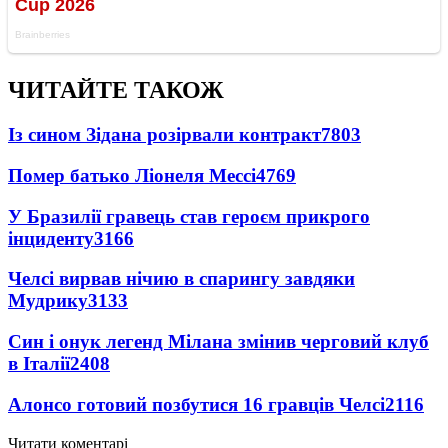
ЧИТАЙТЕ ТАКОЖ
Із сином Зідана розірвали контракт
7803
Помер батько Ліонеля Мессі
4769
У Бразилії гравець став героєм прикрого
інциденту
3166
Челсі вирвав нічию в спарингу завдяки
Мудрику
3133
Син і онук легенд Мілана змінив черговий клуб
в Італії
2408
Алонсо готовий позбутися 16 гравців Челсі
2116
Читати коментарі