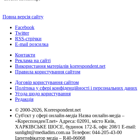
Повна версія сайту
Facebook
Twitter
RSS-стрічки
E-mail розсилка
Контакти
Реклама на сайті
Використання матеріалів korrespondent.net
Правила користування сайтом
Договір користування сайтом
Політика у сфері конфіденційності і персональних даних
Угода щодо користування
Редакція
© 2000-2026, Korrespondent.net
Суб'єкт у сфері онлайн-медіа Назва онлайн-медіа –
«КореспонденТ.net» Адреса: 02091, місто Київ,
ХАРКІВСЬКЕ ШОСЕ, будинок 172-Б, офіс 208/1 E-mail:
sunlight@mediadim.com.ua
Телефон: 044-205-43-00
Ідентифікатор медіа – R40-06068