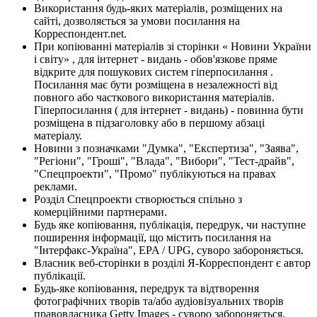
Використання будь-яких матеріалів, розміщених на
сайті, дозволяється за умови посилання на
Корреспондент.net.
При копіюванні матеріалів зі сторінки « Новини України
і світу» , для інтернет - видань - обов'язкове пряме
відкрите для пошукових систем гіперпосилання .
Посилання має бути розміщена в незалежності від
повного або часткового використання матеріалів.
Гіперпосилання ( для інтернет - видань) - повинна бути
розміщена в підзаголовку або в першому абзаці
матеріалу.
Новини з позначками "Думка", "Експертиза", "Заява",
"Регіони", "Гроші", "Влада", "Вибори", "Тест-драйв",
"Спецпроекти", "Промо" публікуються на правах
реклами.
Розділ Спецпроекти створюється спільно з
комерційними партнерами.
Будь яке копіювання, публікація, передрук, чи наступне
поширення інформації, що містить посилання на
"Інтерфакс-Україна", EPA / UPG, суворо забороняється.
Власник веб-сторінки в розділі Я-Корреспондент є автор
публікації.
Будь-яке копіювання, передрук та відтворення
фотографічних творів та/або аудіовізуальних творів
правовласника Getty Images - суворо забороняється.